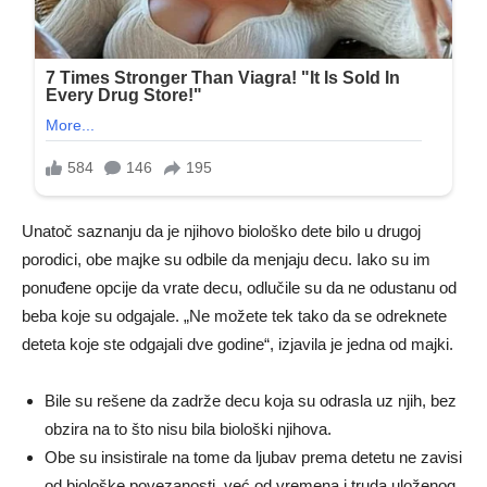
Unatoč saznanju da je njihovo biološko dete bilo u drugoj
porodici, obe majke su odbile da menjaju decu. Iako su im
ponuđene opcije da vrate decu, odlučile su da ne odustanu od
beba koje su odgajale. „Ne možete tek tako da se odreknete
deteta koje ste odgajali dve godine“, izjavila je jedna od majki.
Bile su rešene da zadrže decu koja su odrasla uz njih, bez
obzira na to što nisu bila biološki njihova.
Obe su insistirale na tome da ljubav prema detetu ne zavisi
od biološke povezanosti, već od vremena i truda uloženog