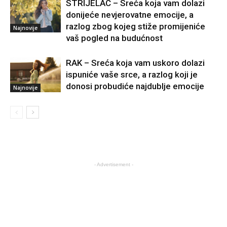
STRIJELAC – Sreća koja vam dolazi
donijeće nevjerovatne emocije, a
razlog zbog kojeg stiže promijeniće
Najnovije
vaš pogled na budućnost
RAK – Sreća koja vam uskoro dolazi
ispuniće vaše srce, a razlog koji je
donosi probudiće najdublje emocije
Najnovije
- Advertisement -