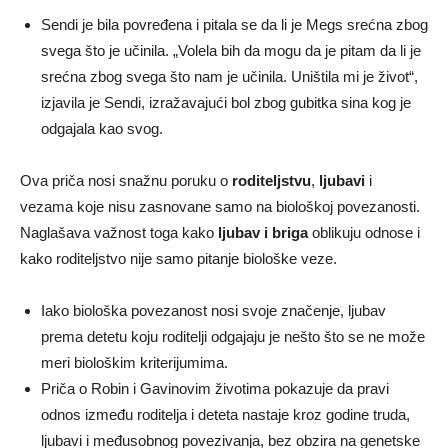
Sendi je bila povređena i pitala se da li je Megs srećna zbog
svega što je učinila. „Volela bih da mogu da je pitam da li je
srećna zbog svega što nam je učinila. Uništila mi je život“,
izjavila je Sendi, izražavajući bol zbog gubitka sina kog je
odgajala kao svog.
Ova priča nosi snažnu poruku o
roditeljstvu
,
ljubavi
i
vezama koje nisu zasnovane samo na biološkoj povezanosti.
Naglašava važnost toga kako
ljubav i briga
oblikuju odnose i
kako roditeljstvo nije samo pitanje biološke veze.
Iako biološka povezanost nosi svoje značenje, ljubav
prema detetu koju roditelji odgajaju je nešto što se ne može
meri biološkim kriterijumima.
Priča o Robin i Gavinovim životima pokazuje da pravi
odnos između roditelja i deteta nastaje kroz godine truda,
ljubavi i međusobnog povezivanja, bez obzira na genetske