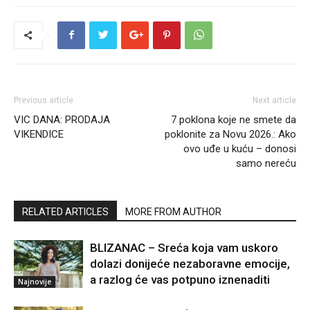
Previous article
Next article
VIC DANA: PRODAJA
7 poklona koje ne smete da
VIKENDICE
poklonite za Novu 2026.: Ako
ovo uđe u kuću – donosi
samo nereću
RELATED ARTICLES
MORE FROM AUTHOR
BLIZANAC – Sreća koja vam uskoro
dolazi donijeće nezaboravne emocije,
a razlog će vas potpuno iznenaditi
Najnovije