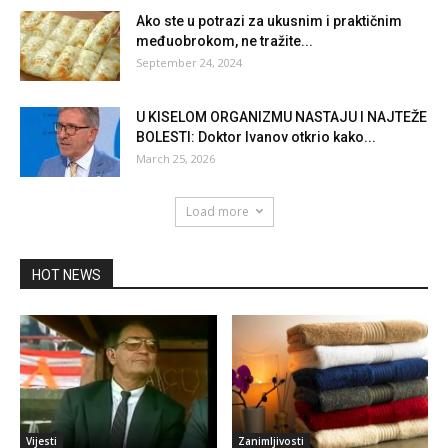
Ako ste u potrazi za ukusnim i praktičnim
međuobrokom, ne tražite...
September 24, 2024
U KISELOM ORGANIZMU NASTAJU I NAJTEŽE
BOLESTI: Doktor Ivanov otkrio kako...
March 25, 2026
Load more
HOT NEWS
Vijesti
Zanimljivosti