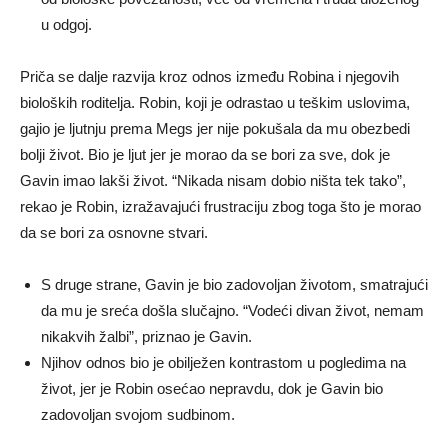
u odgoj.
Priča se dalje razvija kroz odnos između Robina i njegovih
bioloških roditelja. Robin, koji je odrastao u teškim uslovima,
gajio je ljutnju prema Megs jer nije pokušala da mu obezbedi
bolji život. Bio je ljut jer je morao da se bori za sve, dok je
Gavin imao lakši život. “Nikada nisam dobio ništa tek tako”,
rekao je Robin, izražavajući frustraciju zbog toga što je morao
da se bori za osnovne stvari.
S druge strane, Gavin je bio zadovoljan životom, smatrajući
da mu je sreća došla slučajno. “Vodeći divan život, nemam
nikakvih žalbi”, priznao je Gavin.
Njihov odnos bio je obilježen kontrastom u pogledima na
život, jer je Robin osećao nepravdu, dok je Gavin bio
zadovoljan svojom sudbinom.