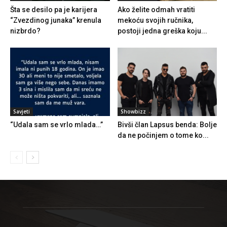
Šta se desilo pa je karijera
Ako želite odmah vratiti
“Zvezdinog junaka” krenula
mekoću svojih ručnika,
nizbrdo?
postoji jedna greška koju...
Savjeti
Showbizz
“Udala sam se vrlo mlada…”
Bivši član Lapsus benda: Bolje
da ne počinjem o tome ko...