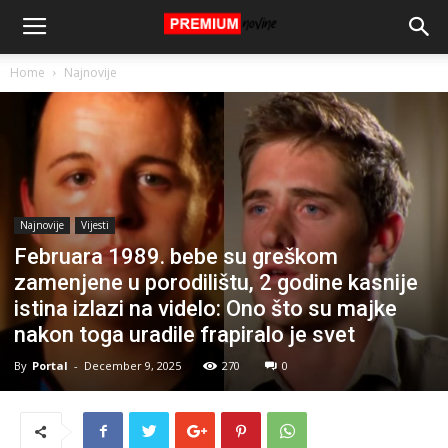
Home
Najnovije
Najnovije
Vijesti
Februara 1989. bebe su greškom
zamenjene u porodilištu, 2 godine kasnije
istina izlazi na videlo: Ono što su majke
nakon toga uradile frapiralo je svet
By
Portal
-
December 9, 2025
270
0