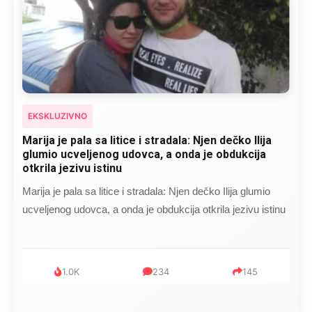
EKSKLUZIVNO
Kad se Marin suprug razbolio ona ga kupala,
pelene mu mijenjala: Jedno jutro je poslao po
čokoladu..
Kad se Marin suprug razbolio ona ga kupala, pelene mu
mijenjala: Jedno jutro je poslao po čokoladu..
999
321
234