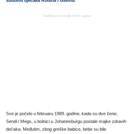
sudbinu dječaka Robina i Gavina.
Sadržaj se nastavlja nakon oglasa
Sve je počelo u februaru 1989. godine, kada su dve žene,
Sendi i Megs, u bolnici u Johanesburgu postale majke zdravih
dečaka. Međutim, zbog greške babice, bebe su bile