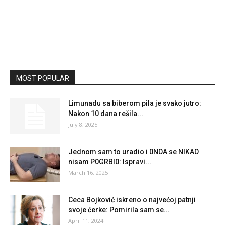
MOST POPULAR
Limunadu sa biberom pila je svako jutro:
Nakon 10 dana rešila...
July 8, 2025
Jednom sam to uradio i 0NDA se NIKAD
nisam P0GRBI0: Ispravi...
March 16, 2025
Ceca Bojković iskreno o najvećoj patnji
svoje ćerke: Pomirila sam se...
April 11, 2024