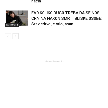
način
EV0 K0LIK0 DUG0 TREBA DA SE N0SI
CRNINA NAK0N SMRTI BLISKE 0S0BE:
Stav crkve je vrlo jasan
Najnovije
- Advertisement -