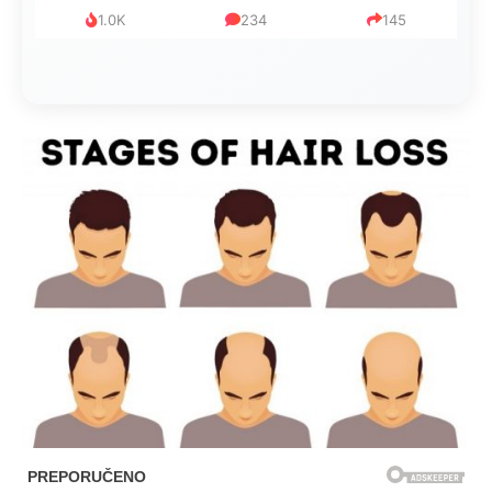
1.0K
234
145