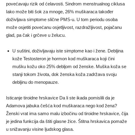
povećavaju rizik od ćelavosti. Sindrom menstrualnog ciklusa
Iako može biti šok za mnoge, 26% muškaraca također
doživljava simptome slične PMS-u. U tom periodu osoba
može osjetiti povećanu osjetljivost, razdražljivost, pojačanu
glad, pa čak i grčeve u želucu.
U suštini, doživljavaju iste simptome kao i žene. Debljina
kože Testosteron je hormon kod muškaraca koji čini
mušku kožu oko 25% debljom od ženske. Muška koža se
stanji tokom života, dok ženska koža zadržava svoju
debljinu do menopauze.
Isticanje tiroidne hrskavice Da li ste ikada pomislili da je
Adamova jabuka češća kod muškaraca nego kod žena?
Ženski vrat ima samo malu izbočinu od tiroidne hrskavice, čija
je jedina funkcija da štiti glasne žice. Štitna hrskavica pomaže
u snižavanju visine ljudskog glasa.