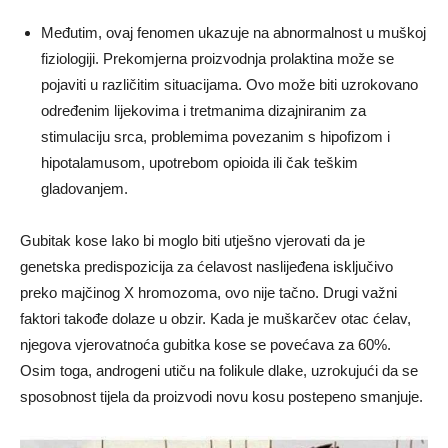
Međutim, ovaj fenomen ukazuje na abnormalnost u muškoj
fiziologiji. Prekomjerna proizvodnja prolaktina može se
pojaviti u različitim situacijama. Ovo može biti uzrokovano
određenim lijekovima i tretmanima dizajniranim za
stimulaciju srca, problemima povezanim s hipofizom i
hipotalamusom, upotrebom opioida ili čak teškim
gladovanjem.
Gubitak kose Iako bi moglo biti utješno vjerovati da je
genetska predispozicija za ćelavost naslijeđena isključivo
preko majčinog X hromozoma, ovo nije tačno. Drugi važni
faktori takođe dolaze u obzir. Kada je muškarčev otac ćelav,
njegova vjerovatnoća gubitka kose se povećava za 60%.
Osim toga, androgeni utiču na folikule dlake, uzrokujući da se
sposobnost tijela da proizvodi novu kosu postepeno smanjuje.