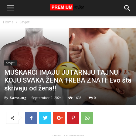
Home
Savjeti
Savjeti
MUŠKARCI IMAJU JUTARNJU TAJNU
KOJU SVAKA ŽENA TREBA ZNATI: Evo šta
skrivaju od žena!!
By
Samsung
-
September 2, 2024
1698
0
Oglasi - Advertisement