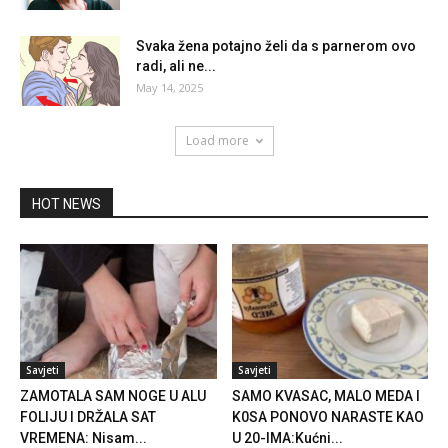
Svaka žena potajno želi da s parnerom ovo
radi, ali ne...
May 14, 2025
Load more
HOT NEWS
Savjeti
Savjeti
ZAMOTALA SAM NOGE U ALU
SAMO KVASAC, MALO MEDA I
FOLIJU I DRŽALA SAT
K0SA PONOVO NARASTE KAO
VREMENA: Nisam...
U 20-IMA:Kućni...