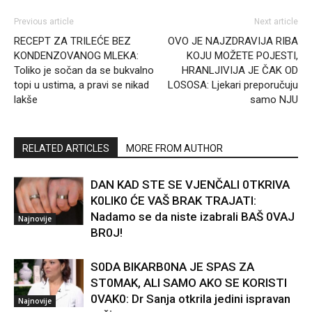
Previous article
Next article
RECEPT ZA TRILEĆE BEZ
OVO JE NAJZDRAVIJA RIBA
KONDENZOVANOG MLEKA:
KOJU MOŽETE POJESTI,
Toliko je sočan da se bukvalno
HRANLJIVIJA JE ČAK OD
topi u ustima, a pravi se nikad
LOSOSA: Ljekari preporučuju
lakše
samo NJU
RELATED ARTICLES
MORE FROM AUTHOR
DAN KAD STE SE VJENČALI 0TKRIVA
K0LIK0 ĆE VAŠ BRAK TRAJATI:
Nadamo se da niste izabrali BAŠ 0VAJ
Najnovije
BR0J!
S0DA BIKARB0NA JE SPAS ZA
ST0MAK, ALI SAMO AKO SE KORISTI
0VAK0: Dr Sanja otkrila jedini ispravan
Najnovije