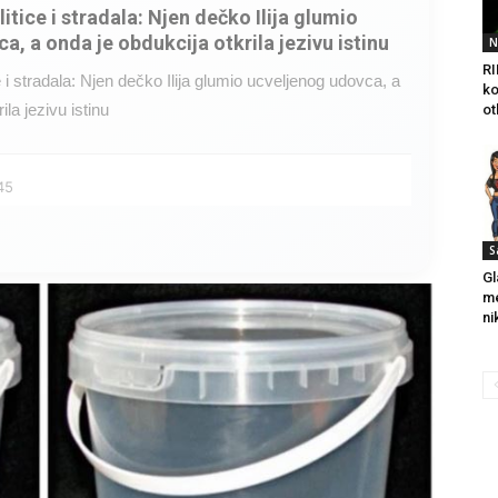
litice i stradala: Njen dečko Ilija glumio
a, a onda je obdukcija otkrila jezivu istinu
N
RI
ce i stradala: Njen dečko Ilija glumio ucveljenog udovca, a
ko
ila jezivu istinu
ot
45
S
Gl
me
ni