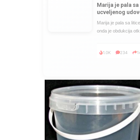
Marija je pala sa 
ucveljenog udovc
Marija je pala sa liti
onda je obdukcija otkr
1.0K
234
1