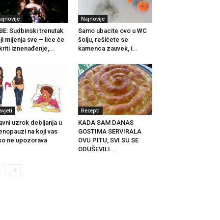
ajnovije
Najnovije
BE: Sudbinski trenutak
Samo ubacite ovo u WC
ji mijenja sve – lice će
šolju, rešićete se
kriti iznenađenje,...
kamenca zauvek, i...
avjeti
Recepti
avni uzrok debljanja u
KADA SAM DANAS
nopauzi na koji vas
GOSTIMA SERVIRALA
ko ne upozorava
OVU PITU, SVI SU SE
ODUŠEVILI...