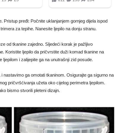
e. Pristup pređi: Počnite uklanjanjem gornjeg dijela ispod
trimera za tepihe. Nanesite ljepilo na donju stranu.
zreze od tkanine zajedno. Sljedeći korak je pažljivo
 Koristite ljepilo da pričvrstite duži komad tkanine na
 ljepilom i zalijepite ga na unutrašnji zid posude.
i nastavimo ga omotati tkaninom. Osigurajte ga sigurno na
nog pričvršćivanja užeta oko cijelog perimetra ljepilom.
o bismo stvorili pleteni dizajn.