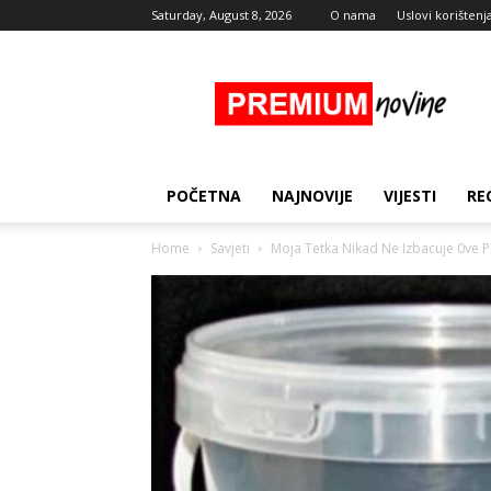
Saturday, August 8, 2026
O nama
Uslovi korištenj
Premium
Novine
POČETNA
NAJNOVIJE
VIJESTI
RE
Home
Savjeti
Moja Tetka Nikad Ne Izbacuje 0ve 