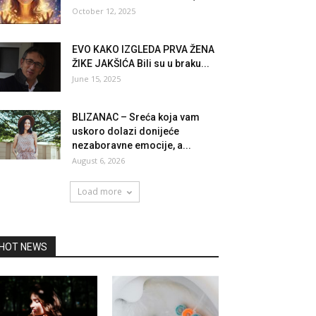
October 12, 2025
EVO KAKO IZGLEDA PRVA ŽENA
ŽIKE JAKŠIĆA Bili su u braku...
June 15, 2025
BLIZANAC – Sreća koja vam
uskoro dolazi donijeće
nezaboravne emocije, a...
August 6, 2026
Load more
HOT NEWS