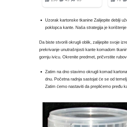
Uzorak kartonske tkanine Zalijepite deblji už
poklopca kante. Naša strategija je korištenje 
Da biste stvorili okrugli oblik, zalijepite svoje i
prekrivanje unutrašnjosti kante komadom tkanine.
gornju ivicu. Okrenite predmet, pričvrstite rubove
Zatim na dno stavimo okrugli komad kartona 
dnu. Početna radnja sastojat će se od temelj
Zatim ćemo nastaviti da preplićemo pređu kak