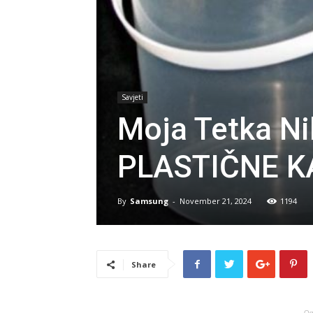
Savjeti
Moja Tetka Ni
PLASTIČNE K
By
Samsung
-
November 21, 2024
1194
Share
Og