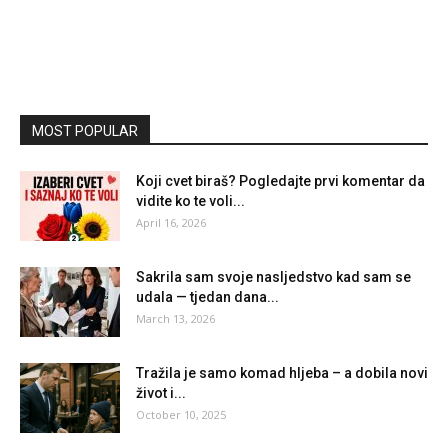
MOST POPULAR
Koji cvet biraš? Pogledajte prvi komentar da
vidite ko te voli...
April 16, 2026
Sakrila sam svoje nasljedstvo kad sam se
udala — tjedan dana...
March 13, 2026
Tražila je samo komad hljeba – a dobila novi
život i...
October 10, 2025