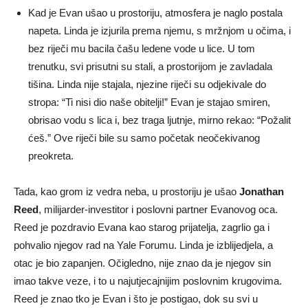
Kad je Evan ušao u prostoriju, atmosfera je naglo postala
napeta. Linda je izjurila prema njemu, s mržnjom u očima, i
bez riječi mu bacila čašu ledene vode u lice. U tom
trenutku, svi prisutni su stali, a prostorijom je zavladala
tišina. Linda nije stajala, njezine riječi su odjekivale do
stropa: “Ti nisi dio naše obitelji!” Evan je stajao smiren,
obrisao vodu s lica i, bez traga ljutnje, mirno rekao: “Požalit
ćeš.” Ove riječi bile su samo početak neočekivanog
preokreta.
Tada, kao grom iz vedra neba, u prostoriju je ušao
Jonathan
Reed
, milijarder-investitor i poslovni partner Evanovog oca.
Reed je pozdravio Evana kao starog prijatelja, zagrlio ga i
pohvalio njegov rad na Yale Forumu. Linda je izblijedjela, a
otac je bio zapanjen. Očigledno, nije znao da je njegov sin
imao takve veze, i to u najutjecajnijim poslovnim krugovima.
Reed je znao tko je Evan i što je postigao, dok su svi u