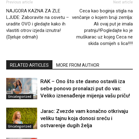
Previous article
Next article
NAJGORA KAZNA ZA ZLE
Ceca kao boginja stigla na
LJUDE: Zaboravite na osvetu –
venčanje o kojem bruji zemlja:
uradite OVO i gledajte kako ih
Ali ovaj put je imala
vlastiti otrov izjeda iznutra!
pratnju!!Pogledajte ko je
(Djeluje odmah)
muškarac uz kojeg Ceca ne
skida osmijeh s lica!!!!
RELATED ARTICLES
MORE FROM AUTHOR
RAK – Ono što ste davno ostavili iza
sebe ponovo pronalazi put do vas:
Veliko iznenađenje mijenja vašu priču!
Uncategorized
Jarac: Zvezde vam konačno otkrivaju
veliku tajnu koja donosi sreću i
ostvarenje dugih želja
Uncategorized