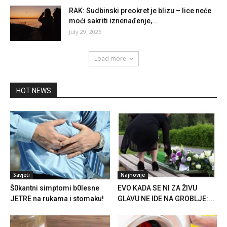
RAK: Sudbinski preokret je blizu – lice neće
moći sakriti iznenađenje,...
July 29, 2026
Load more
HOT NEWS
Savjeti
Najnovije
Š0kantni simptomi b0lesne
EVO KADA SE NI ZA ŽIVU
JETRE na rukama i stomaku!
GLAVU NE IDE NA GROBLJE:...