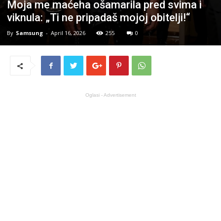
Moja me maćeha ošamarila pred svima i
viknula: „Ti ne pripadaš mojoj obitelji!“
By
Samsung
-
April 16, 2026
255
0
Oglasi - Advertisement