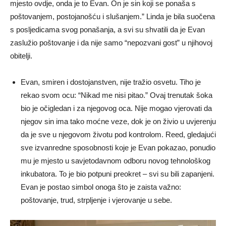
mjesto ovdje, onda je to Evan. On je sin koji se ponaša s
poštovanjem, postojanošću i slušanjem.” Linda je bila suočena
s posljedicama svog ponašanja, a svi su shvatili da je Evan
zaslužio poštovanje i da nije samo “nepozvani gost” u njihovoj
obitelji.
Evan, smiren i dostojanstven, nije tražio osvetu. Tiho je
rekao svom ocu: “Nikad me nisi pitao.” Ovaj trenutak šoka
bio je očigledan i za njegovog oca. Nije mogao vjerovati da
njegov sin ima tako moćne veze, dok je on živio u uvjerenju
da je sve u njegovom životu pod kontrolom. Reed, gledajući
sve izvanredne sposobnosti koje je Evan pokazao, ponudio
mu je mjesto u savjetodavnom odboru novog tehnološkog
inkubatora. To je bio potpuni preokret – svi su bili zapanjeni.
Evan je postao simbol onoga što je zaista važno:
poštovanje, trud, strpljenje i vjerovanje u sebe.