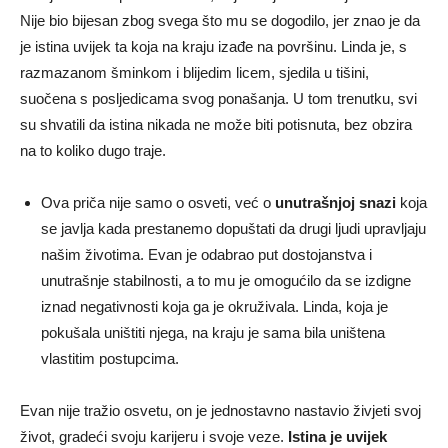
Nije bio bijesan zbog svega što mu se dogodilo, jer znao je da
je istina uvijek ta koja na kraju izađe na površinu. Linda je, s
razmazanom šminkom i blijedim licem, sjedila u tišini,
suočena s posljedicama svog ponašanja. U tom trenutku, svi
su shvatili da istina nikada ne može biti potisnuta, bez obzira
na to koliko dugo traje.
Ova priča nije samo o osveti, već o
unutrašnjoj snazi
koja
se javlja kada prestanemo dopuštati da drugi ljudi upravljaju
našim životima. Evan je odabrao put dostojanstva i
unutrašnje stabilnosti, a to mu je omogućilo da se izdigne
iznad negativnosti koja ga je okruživala. Linda, koja je
pokušala uništiti njega, na kraju je sama bila uništena
vlastitim postupcima.
Evan nije tražio osvetu, on je jednostavno nastavio živjeti svoj
život, gradeći svoju karijeru i svoje veze.
Istina je uvijek