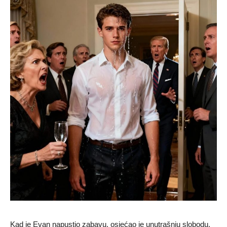
Kad je Evan napustio zabavu, osjećao je unutrašnju slobodu.