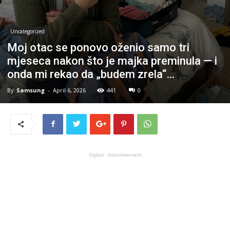
Uncategorized
Moj otac se ponovo oženio samo tri
mjeseca nakon što je majka preminula — i
onda mi rekao da „budem zrela“…
By
Samsung
-
April 6, 2026
441
0
Oglasi - Advertisement