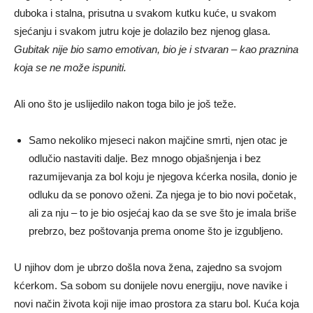
duboka i stalna, prisutna u svakom kutku kuće, u svakom
sjećanju i svakom jutru koje je dolazilo bez njenog glasa.
Gubitak nije bio samo emotivan, bio je i stvaran – kao praznina
koja se ne može ispuniti.
Ali ono što je uslijedilo nakon toga bilo je još teže.
Samo nekoliko mjeseci nakon majčine smrti, njen otac je
odlučio nastaviti dalje. Bez mnogo objašnjenja i bez
razumijevanja za bol koju je njegova kćerka nosila, donio je
odluku da se ponovo oženi. Za njega je to bio novi početak,
ali za nju – to je bio osjećaj kao da se sve što je imala briše
prebrzo, bez poštovanja prema onome što je izgubljeno.
U njihov dom je ubrzo došla nova žena, zajedno sa svojom
kćerkom. Sa sobom su donijele novu energiju, nove navike i
novi način života koji nije imao prostora za staru bol. Kuća koja