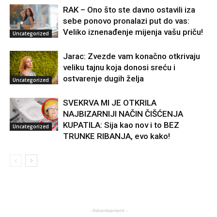
RAK – Ono što ste davno ostavili iza
sebe ponovo pronalazi put do vas:
Veliko iznenađenje mijenja vašu priču!
Uncategorized
Jarac: Zvezde vam konačno otkrivaju
veliku tajnu koja donosi sreću i
ostvarenje dugih želja
Uncategorized
SVEKRVA MI JE OTKRILA
NAJBIZARNIJI NAČIN ČIŠĆENJA
KUPATILA: Sija kao nov i to BEZ
Uncategorized
TRUNKE RIBANJA, evo kako!
- Advertisement -