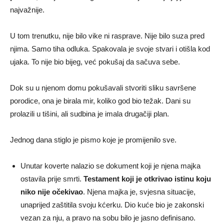
najvažnije.
U tom trenutku, nije bilo vike ni rasprave. Nije bilo suza pred
njima. Samo tiha odluka. Spakovala je svoje stvari i otišla kod
ujaka. To nije bio bijeg, već pokušaj da sačuva sebe.
Dok su u njenom domu pokušavali stvoriti sliku savršene
porodice, ona je birala mir, koliko god bio težak. Dani su
prolazili u tišini, ali sudbina je imala drugačiji plan.
Jednog dana stiglo je pismo koje je promijenilo sve.
Unutar koverte nalazio se dokument koji je njena majka
ostavila prije smrti.
Testament koji je otkrivao istinu koju
niko nije očekivao
. Njena majka je, svjesna situacije,
unaprijed zaštitila svoju kćerku. Dio kuće bio je zakonski
vezan za nju, a pravo na sobu bilo je jasno definisano.