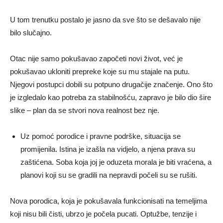
U tom trenutku postalo je jasno da sve što se dešavalo nije
bilo slučajno.
Otac nije samo pokušavao započeti novi život, već je
pokušavao ukloniti prepreke koje su mu stajale na putu.
Njegovi postupci dobili su potpuno drugačije značenje. Ono što
je izgledalo kao potreba za stabilnošću, zapravo je bilo dio šire
slike – plan da se stvori nova realnost bez nje.
Uz pomoć porodice i pravne podrške, situacija se
promijenila. Istina je izašla na vidjelo, a njena prava su
zaštićena. Soba koja joj je oduzeta morala je biti vraćena, a
planovi koji su se gradili na nepravdi počeli su se rušiti.
Nova porodica, koja je pokušavala funkcionisati na temeljima
koji nisu bili čisti, ubrzo je počela pucati. Optužbe, tenzije i