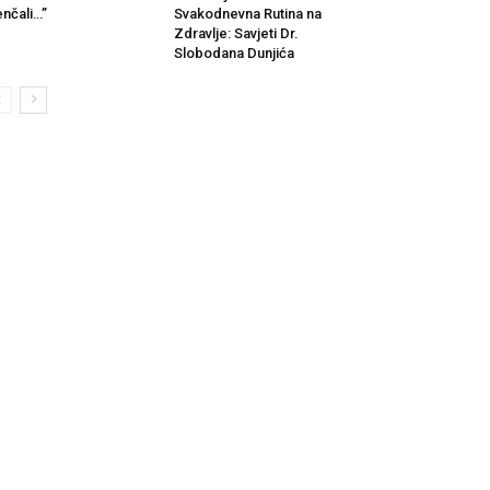
enčali…”
Svakodnevna Rutina na
Zdravlje: Savjeti Dr.
Slobodana Dunjića