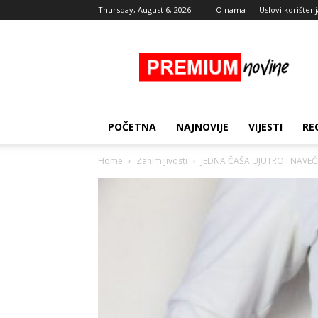
Thursday, August 6, 2026
O nama
Uslovi korištenj
Premium
Novine
POČETNA
NAJNOVIJE
VIJESTI
RE
Home
Zanimljivosti
JEDNA ČAŠA UJUTRO I NAVEČER: