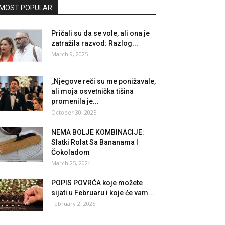
MOST POPULAR
Pričali su da se vole, ali ona je
zatražila razvod: Razlog...
March 9, 2025
„Njegove reči su me ponižavale,
ali moja osvetnička tišina
promenila je...
October 30, 2025
NEMA BOLJE KOMBINACIJE:
Slatki Rolat Sa Bananama I
Čokoladom
March 25, 2024
POPIS POVRĆA koje možete
sijati u Februaru i koje će vam...
February 2, 2025