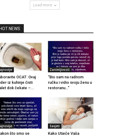
Load more
HOT NEWS
ajnovije
Zanimljivosti
boravite OCAT: Ovaj
“Bio sam na radnom
der iz kuhinje čisti
ručku i vidio svoju ženu u
alet dok čekate –...
restoranu…”
ajnovije
Savjeti
akon što smo se
Kako Utječe Vaša