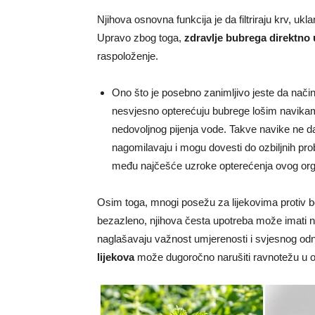
Njihova osnovna funkcija je da filtriraju krv, uklan
Upravo zbog toga,
zdravlje bubrega direktno 
raspoloženje.
Ono što je posebno zanimljivo jeste da način
nesvjesno opterećuju bubrege lošim navikama
nedovoljnog pijenja vode. Takve navike ne d
nagomilavaju i mogu dovesti do ozbiljnih pr
među najčešće uzroke opterećenja ovog or
Osim toga, mnogi posežu za lijekovima protiv bo
bezazleno, njihova česta upotreba može imati n
naglašavaju važnost umjerenosti i svjesnog od
lijekova
može dugoročno narušiti ravnotežu u 