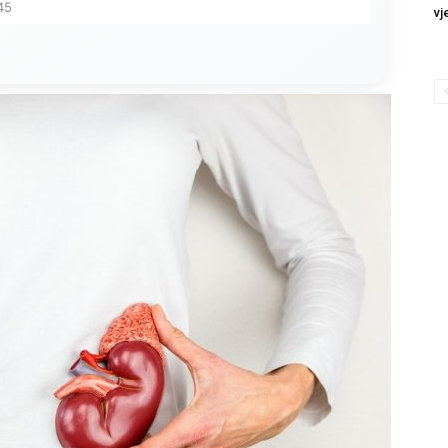
45
vj