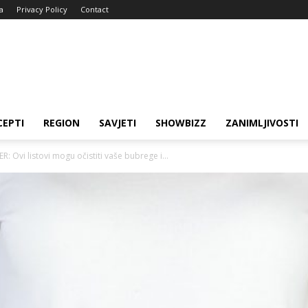
a
Privacy Policy
Contact
CEPTI
REGION
SAVJETI
SHOWBIZZ
ZANIMLJIVOSTI
 Ovi listovi mogu očistiti vaše bubrege i...