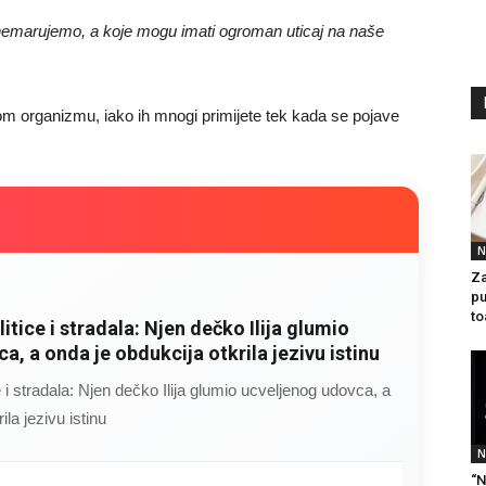
anemarujemo, a koje mogu imati ogroman uticaj na naše
om organizmu, iako ih mnogi primijete tek kada se pojave
N
Za
pu
to
litice i stradala: Njen dečko Ilija glumio
a, a onda je obdukcija otkrila jezivu istinu
ce i stradala: Njen dečko Ilija glumio ucveljenog udovca, a
ila jezivu istinu
N
“N