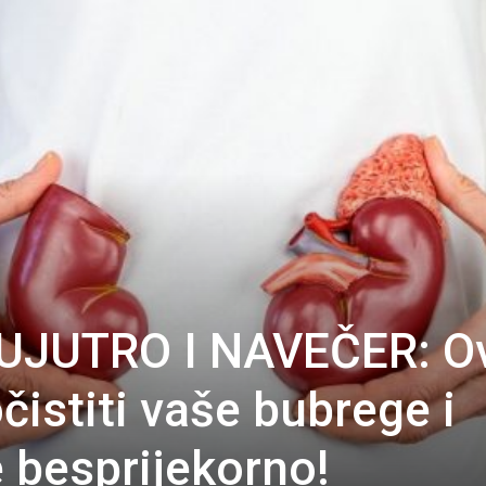
UJUTRO I NAVEČER: O
čistiti vaše bubrege i
e besprijekorno!