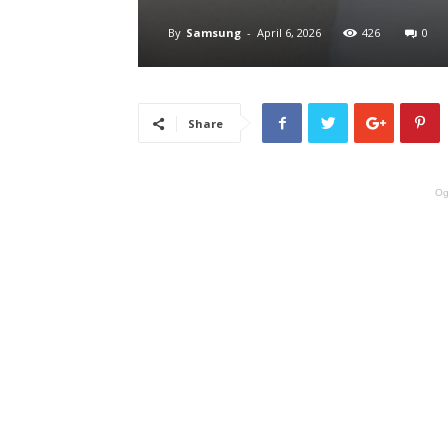
By
Samsung
-
April 6, 2026
426
0
Share
Og