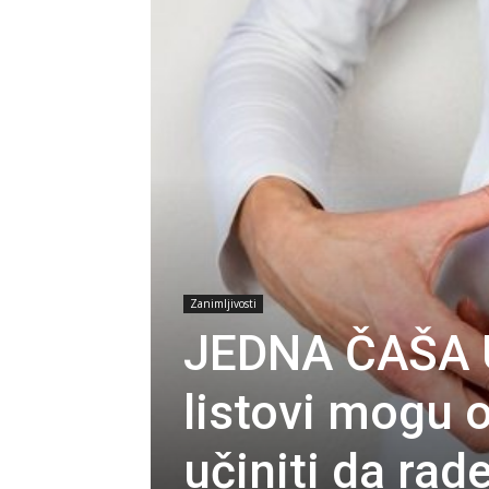
Zanimljivosti
JEDNA ČAŠA 
listovi mogu o
učiniti da rad