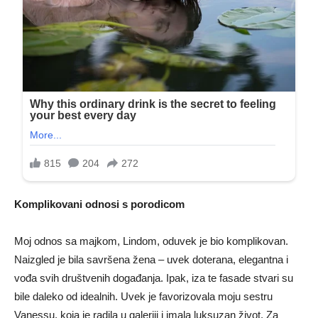
Komplikovani odnosi s porodicom
Moj odnos sa majkom, Lindom, oduvek je bio komplikovan.
Naizgled je bila savršena žena – uvek doterana, elegantna i
vođa svih društvenih događanja. Ipak, iza te fasade stvari su
bile daleko od idealnih. Uvek je favorizovala moju sestru
Vanessu, koja je radila u galeriji i imala luksuzan život. Za