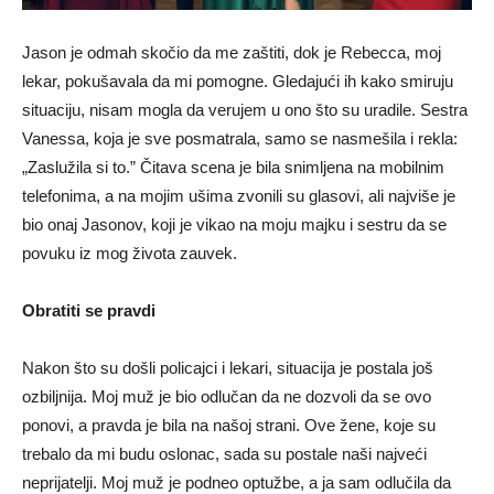
Jason je odmah skočio da me zaštiti, dok je Rebecca, moj
lekar, pokušavala da mi pomogne. Gledajući ih kako smiruju
situaciju, nisam mogla da verujem u ono što su uradile. Sestra
Vanessa, koja je sve posmatrala, samo se nasmešila i rekla:
„Zaslužila si to.” Čitava scena je bila snimljena na mobilnim
telefonima, a na mojim ušima zvonili su glasovi, ali najviše je
bio onaj Jasonov, koji je vikao na moju majku i sestru da se
povuku iz mog života zauvek.
Obratiti se pravdi
Nakon što su došli policajci i lekari, situacija je postala još
ozbiljnija. Moj muž je bio odlučan da ne dozvoli da se ovo
ponovi, a pravda je bila na našoj strani. Ove žene, koje su
trebalo da mi budu oslonac, sada su postale naši najveći
neprijatelji. Moj muž je podneo optužbe, a ja sam odlučila da