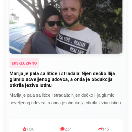
EKSKLUZIVNO
Kad se Marin suprug razbolio ona ga kupala,
pelene mu mijenjala: Jedno jutro je poslao po
čokoladu..
Kad se Marin suprug razbolio ona ga kupala, pelene mu
mijenjala: Jedno jutro je poslao po čokoladu..
999
321
234