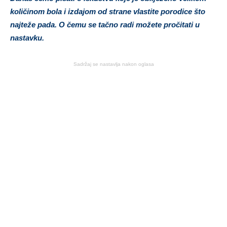
količinom bola i izdajom od strane vlastite porodice što
najteže pada. O čemu se tačno radi možete pročitati u
nastavku.
Sadržaj se nastavlja nakon oglasa