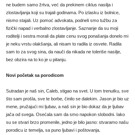
ne budem samo žrtva, već da prekinem ciklus nasilja i
zlostavljanja koji su trajali godinama. Po izlasku iz bolnice,
nismo stajali. Uz pomoć advokata, podneli smo tužbu za
fizički napad i verbalno zlostavljanje. Saznanje da su moji
roditelji i sestra morali da plate cenu svog ponašanja donelo mi
je neku vrstu olakšanja, ali nisam to radila iz osvete. Radila
sam to za svog sina, da nauči da nikada ne toleriše nasilje,
bez obzira na to ko je u pitanju.
Novi početak sa porodicom
Sutradan je naš sin, Caleb, stigao na svet. U tom trenutku, sve
što sam prošla, sve te borbe, činilo se dalekim. Jason je bio uz
mene, pružajući mi ljubav, a naš sin je bio dokaz da je ljubav
jača od svega. Osećala sam da smo napokon slobodni. Iako
su se stvari brzo promenile, jedno je bilo jasno: stvaramo našu
porodicu iz temelja, sa puno ljubavi i poštovanja.