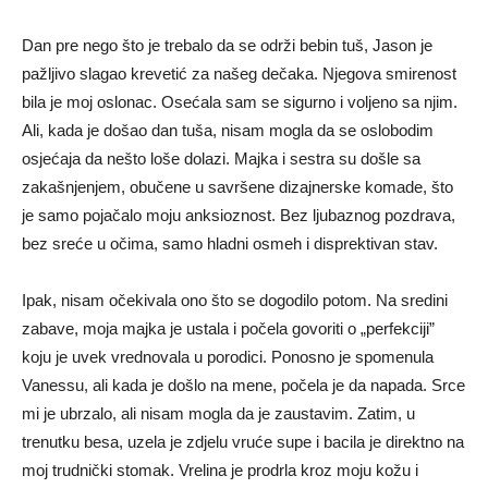
Dan pre nego što je trebalo da se održi bebin tuš, Jason je
pažljivo slagao krevetić za našeg dečaka. Njegova smirenost
bila je moj oslonac. Osećala sam se sigurno i voljeno sa njim.
Ali, kada je došao dan tuša, nisam mogla da se oslobodim
osjećaja da nešto loše dolazi. Majka i sestra su došle sa
zakašnjenjem, obučene u savršene dizajnerske komade, što
je samo pojačalo moju anksioznost. Bez ljubaznog pozdrava,
bez sreće u očima, samo hladni osmeh i disprektivan stav.
Ipak, nisam očekivala ono što se dogodilo potom. Na sredini
zabave, moja majka je ustala i počela govoriti o „perfekciji”
koju je uvek vrednovala u porodici. Ponosno je spomenula
Vanessu, ali kada je došlo na mene, počela je da napada. Srce
mi je ubrzalo, ali nisam mogla da je zaustavim. Zatim, u
trenutku besa, uzela je zdjelu vruće supe i bacila je direktno na
moj trudnički stomak. Vrelina je prodrla kroz moju kožu i