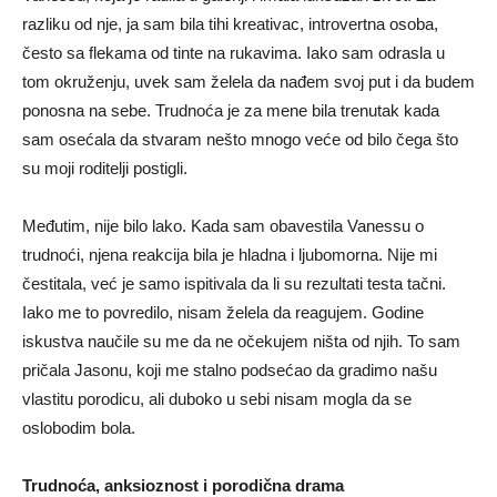
razliku od nje, ja sam bila tihi kreativac, introvertna osoba,
često sa flekama od tinte na rukavima. Iako sam odrasla u
tom okruženju, uvek sam želela da nađem svoj put i da budem
ponosna na sebe. Trudnoća je za mene bila trenutak kada
sam osećala da stvaram nešto mnogo veće od bilo čega što
su moji roditelji postigli.
Međutim, nije bilo lako. Kada sam obavestila Vanessu o
trudnoći, njena reakcija bila je hladna i ljubomorna. Nije mi
čestitala, već je samo ispitivala da li su rezultati testa tačni.
Iako me to povredilo, nisam želela da reagujem. Godine
iskustva naučile su me da ne očekujem ništa od njih. To sam
pričala Jasonu, koji me stalno podsećao da gradimo našu
vlastitu porodicu, ali duboko u sebi nisam mogla da se
oslobodim bola.
Trudnoća, anksioznost i porodična drama