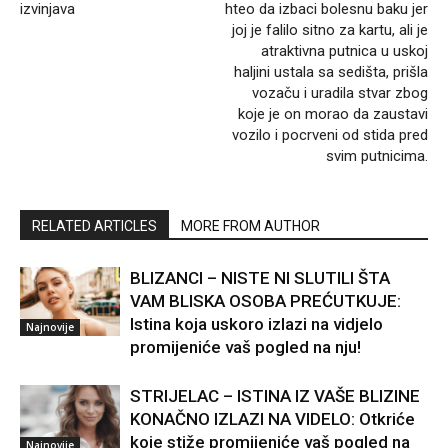
izvinjava
hteo da izbaci bolesnu baku jer
joj je falilo sitno za kartu, ali je
atraktivna putnica u uskoj
haljini ustala sa sedišta, prišla
vozaču i uradila stvar zbog
koje je on morao da zaustavi
vozilo i pocrveni od stida pred
svim putnicima.
RELATED ARTICLES
MORE FROM AUTHOR
BLIZANCI – NISTE NI SLUTILI ŠTA
VAM BLISKA OSOBA PREĆUTKUJE:
Istina koja uskoro izlazi na vidjelo
Najnovije
promijeniće vaš pogled na nju!
STRIJELAC – ISTINA IZ VAŠE BLIZINE
KONAČNO IZLAZI NA VIDELO: Otkriće
koje stiže promijeniće vaš pogled na
Najnovije