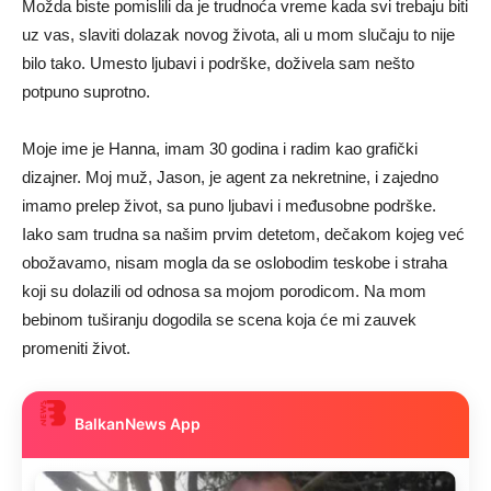
Možda biste pomislili da je trudnoća vreme kada svi trebaju biti
uz vas, slaviti dolazak novog života, ali u mom slučaju to nije
bilo tako. Umesto ljubavi i podrške, doživela sam nešto
potpuno suprotno.
Moje ime je Hanna, imam 30 godina i radim kao grafički
dizajner. Moj muž, Jason, je agent za nekretnine, i zajedno
imamo prelep život, sa puno ljubavi i međusobne podrške.
Iako sam trudna sa našim prvim detetom, dečakom kojeg već
obožavamo, nisam mogla da se oslobodim teskobe i straha
koji su dolazili od odnosa sa mojom porodicom. Na mom
bebinom tuširanju dogodila se scena koja će mi zauvek
promeniti život.
BalkanNews App