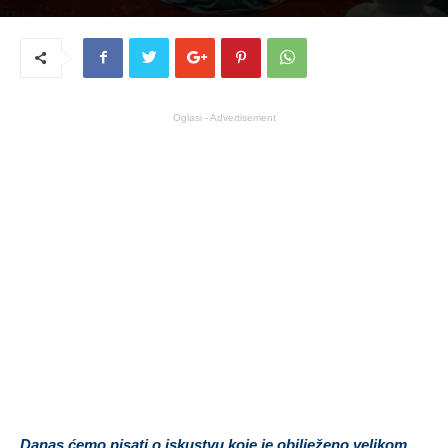
Oglasi - Advertisement
Danas ćemo pisati o iskustvu koje je obilježeno velikom