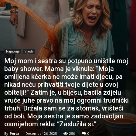
Najnovije
Vijesti
Moj mom i sestra su potpuno uništile moj
baby shower. Mama je viknula: “Moja
omiljena kćerka ne može imati djecu, pa
nikad neću prihvatiti tvoje dijete u ovoj
obitelji!” Zatim je, u bijesu, bacila zdjelu
vruće juhe pravo na moj ogromni trudnički
trbuh. Držala sam se za stomak, vrišteći
od boli. Moja sestra je samo zadovoljan
osmijehom rekla: “Zaslužila si.”
By
Portal
-
December 26, 2025
256
0