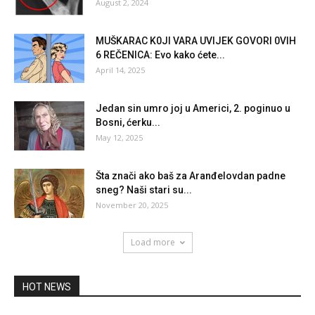
August 2, 2024
MUŠKARAC K0JI VARA UVIJEK GOVORI 0VIH
6 REČENICA: Evo kako ćete...
April 14, 2025
Jedan sin umro joj u Americi, 2. poginuo u
Bosni, ćerku...
May 12, 2025
Šta znači ako baš za Aranđelovdan padne
sneg? Naši stari su...
November 20, 2025
Load more
HOT NEWS