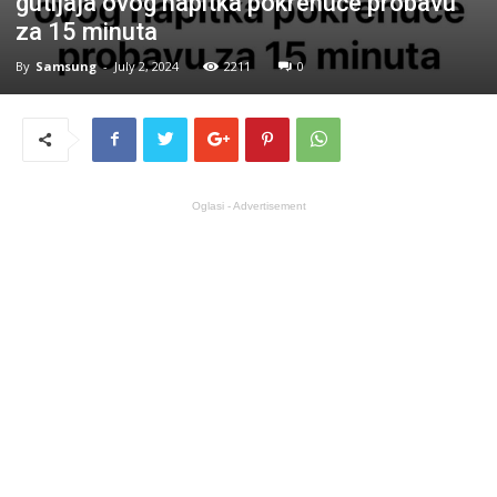
gutljaja ovog napitka pokrenuće probavu
za 15 minuta
By
Samsung
-
July 2, 2024
2211
0
Oglasi - Advertisement