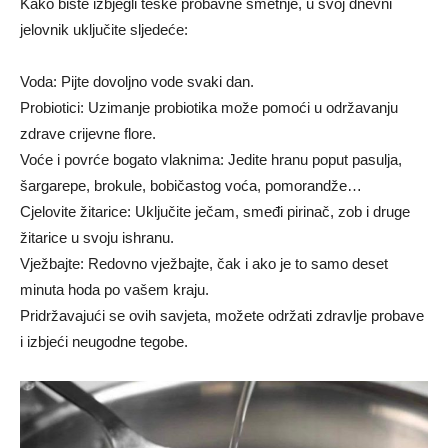
Kako biste izbjegli teške probavne smetnje, u svoj dnevni
jelovnik uključite sljedeće:
Voda: Pijte dovoljno vode svaki dan.
Probiotici: Uzimanje probiotika može pomoći u održavanju
zdrave crijevne flore.
Voće i povrće bogato vlaknima: Jedite hranu poput pasulja,
šargarepe, brokule, bobičastog voća, pomorandže…
Cjelovite žitarice: Uključite ječam, smeđi pirinač, zob i druge
žitarice u svoju ishranu.
Vježbajte: Redovno vježbajte, čak i ako je to samo deset
minuta hoda po vašem kraju.
Pridržavajući se ovih savjeta, možete održati zdravlje probave
i izbjeći neugodne tegobe.