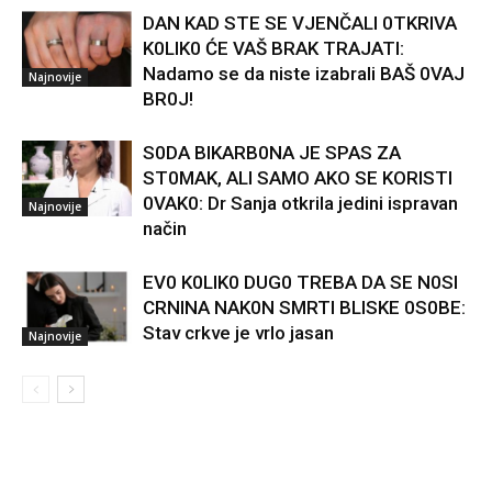
DAN KAD STE SE VJENČALI 0TKRIVA
K0LIK0 ĆE VAŠ BRAK TRAJATI:
Nadamo se da niste izabrali BAŠ 0VAJ
Najnovije
BR0J!
S0DA BIKARB0NA JE SPAS ZA
ST0MAK, ALI SAMO AKO SE KORISTI
0VAK0: Dr Sanja otkrila jedini ispravan
Najnovije
način
EV0 K0LIK0 DUG0 TREBA DA SE N0SI
CRNINA NAK0N SMRTI BLISKE 0S0BE:
Stav crkve je vrlo jasan
Najnovije