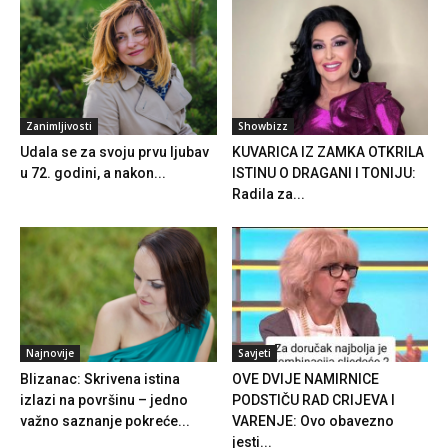
Zanimljivosti
Showbizz
Udala se za svoju prvu ljubav
KUVARICA IZ ZAMKA OTKRILA
u 72. godini, a nakon...
ISTINU O DRAGANI I TONIJU:
Radila za...
Najnovije
Savjeti
Blizanac: Skrivena istina
OVE DVIJE NAMIRNICE
izlazi na površinu – jedno
PODSTIČU RAD CRIJEVA I
važno saznanje pokreće...
VARENJE: Ovo obavezno
jesti...