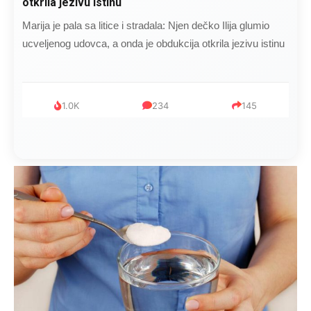
otkrila jezivu istinu
Marija je pala sa litice i stradala: Njen dečko Ilija glumio
ucveljenog udovca, a onda je obdukcija otkrila jezivu istinu
1.0K
234
145