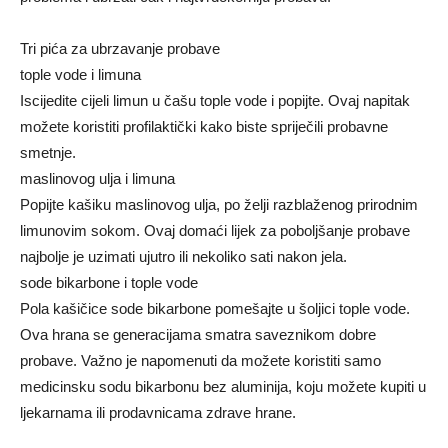
Tri pića za ubrzavanje probave
tople vode i limuna
Iscijedite cijeli limun u čašu tople vode i popijte. Ovaj napitak
možete koristiti profilaktički kako biste spriječili probavne
smetnje.
maslinovog ulja i limuna
Popijte kašiku maslinovog ulja, po želji razblaženog prirodnim
limunovim sokom. Ovaj domaći lijek za poboljšanje probave
najbolje je uzimati ujutro ili nekoliko sati nakon jela.
sode bikarbone i tople vode
Pola kašičice sode bikarbone pomešajte u šoljici tople vode.
Ova hrana se generacijama smatra saveznikom dobre
probave. Važno je napomenuti da možete koristiti samo
medicinsku sodu bikarbonu bez aluminija, koju možete kupiti u
ljekarnama ili prodavnicama zdrave hrane.