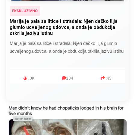
EKSKLUZIVNO
Kad se Marin suprug razbolio ona ga kupala,
pelene mu mijenjala: Jedno jutro je poslao po
čokoladu..
Kad se Marin suprug razbolio ona ga kupala, pelene mu
mijenjala: Jedno jutro je poslao po čokoladu..
999
321
234