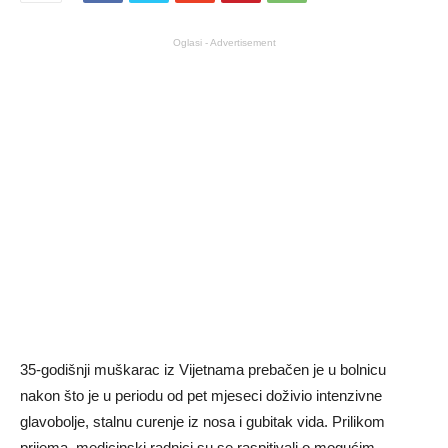
Oglasi - Advertisement
35-godišnji muškarac iz Vijetnama prebačen je u bolnicu
nakon što je u periodu od pet mjeseci doživio intenzivne
glavobolje, stalnu curenje iz nosa i gubitak vida. Prilikom
prijema, medicinski radnici su se raspitivali o mogućim