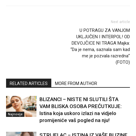
Next article
U POTRAGU ZA VANJOM
UKLJUČEN I INTERPOL! OD
DEVOJČICE NI TRAGA Majka:
“Da je nema, saznala sam kad
me je pozvala razredna”
(FOTO)
RELATED ARTICLES
MORE FROM AUTHOR
BLIZANCI – NISTE NI SLUTILI ŠTA
VAM BLISKA OSOBA PREĆUTKUJE:
Istina koja uskoro izlazi na vidjelo
Najnovije
promijeniće vaš pogled na nju!
STRIJELAC – ISTINA IZ VAŠE BLIZINE