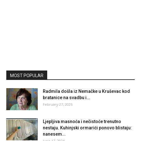
MOST POPULAR
Radmila došla iz Nemačke u Kruševac kod
bratanice na svadbu i...
February 27, 2025
Ljepljiva masnoća i nečistoće trenutno
nestaju. Kuhinjski ormarići ponovo blistaju:
nanesem...
June 17, 2024