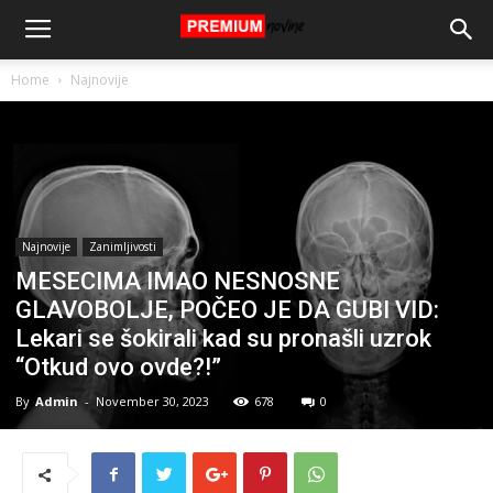
Home
Najnovije
Najnovije
Zanimljivosti
MESECIMA IMAO NESNOSNE
GLAVOBOLJE, POČEO JE DA GUBI VID:
Lekari se šokirali kad su pronašli uzrok
“Otkud ovo ovde?!”
By
Admin
-
November 30, 2023
678
0