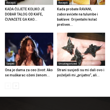
Recepti
Recepti
KADA ČUJETE KOLIKO JE
Kada probate RAVANI,
DOBAR TALOG OD KAFE,
zaboravićete na tulumbe i
ČUVAĆETE GA KAO...
baklave: Orijentalni kolač
preliven...
Savjeti
Uncategorized
Ona je dama za ceo život: Ako
Strani susjedi su mi dali ovo i
se muškarac oženi ženom...
poželjeli mi „prijatno“, ali...