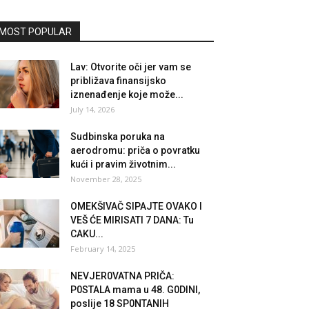
MOST POPULAR
Lav: Otvorite oči jer vam se
približava finansijsko
iznenađenje koje može...
July 14, 2026
Sudbinska poruka na
aerodromu: priča o povratku
kući i pravim životnim...
November 28, 2025
OMEKŠIVAČ SIPAJTE OVAKO I
VEŠ ĆE MIRISATI 7 DANA: Tu
CAKU...
February 14, 2025
NEVJER0VATNA PRIČA:
P0STALA mama u 48. G0DINI,
poslije 18 SP0NTANIH