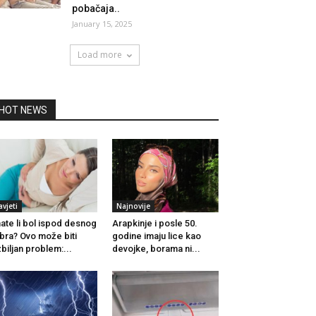
pobačaja..
January 15, 2025
Load more
HOT NEWS
avjeti
Najnovije
ate li bol ispod desnog
Arapkinje i posle 50.
bra? Ovo može biti
godine imaju lice kao
biljan problem:...
devojke, borama ni...