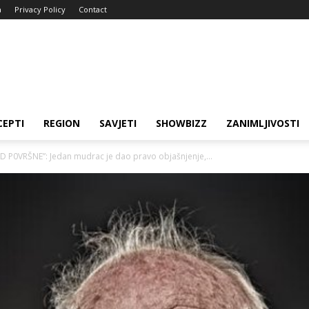
a
Privacy Policy
Contact
CEPTI
REGION
SAVJETI
SHOWBIZZ
ZANIMLJIVOSTI
P0VRŠNE”: Jedan mudrac je dao pravo objašnjenje,...