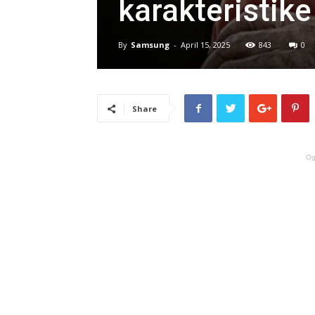
karakteristike
By
Samsung
-
April 15, 2025
843
0
Share
Og