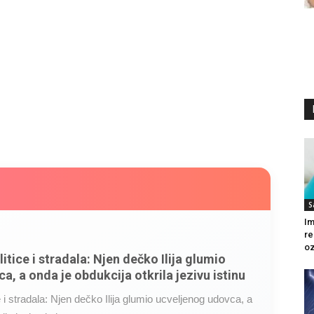
S
Im
re
oz
litice i stradala: Njen dečko Ilija glumio
a, a onda je obdukcija otkrila jezivu istinu
ce i stradala: Njen dečko Ilija glumio ucveljenog udovca, a