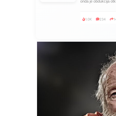
onda je obdukcija otkr
1.0K
234
1