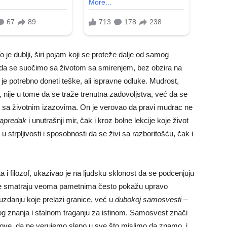
o je dublji, širi pojam koji se proteže dalje od samog
st da se suočimo sa životom sa smirenjem, bez obzira na
e potrebno doneti teške, ali ispravne odluke. Mudrost,
fa, nije u tome da se traže trenutna zadovoljstva, već da se
 sa životnim izazovima. On je verovao da pravi mudrac ne
napredak
i unutrašnji mir, čak i kroz bolne lekcije koje život
u strpljivosti i sposobnosti da se živi sa razboritošću, čak i
ta i filozof, ukazivao je na ljudsku sklonost da se podcenjuju
sebe smatraju veoma pametnima često pokažu upravo
zdanju koje prelazi granice, već u
dubokoj samosvesti
–
 znanja i stalnom traganju za istinom. Samosvest znači
ove, da ne verujemo slepo u sve što mislimo da znamo, i