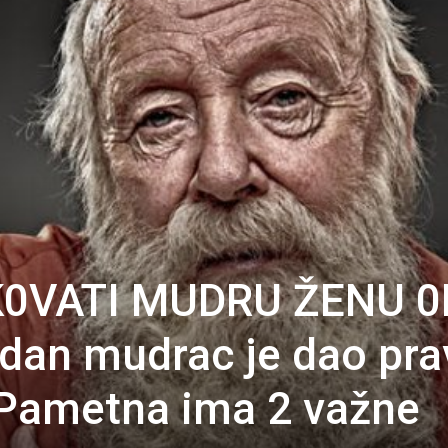
K0VATI MUDRU ŽENU 0
dan mudrac je dao pra
“Pametna ima 2 važne