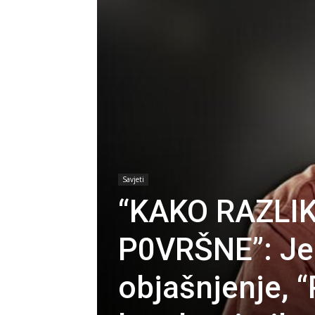
Savjeti
“KAKO RAZLI
P0VRŠNE”: Je
objašnjenje, 