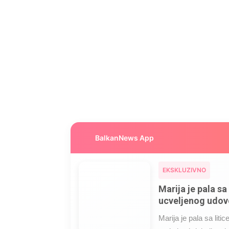
BalkanNews App
EKSKLUZIVNO
Marija je pala sa 
ucveljenog udovc
Marija je pala sa liti