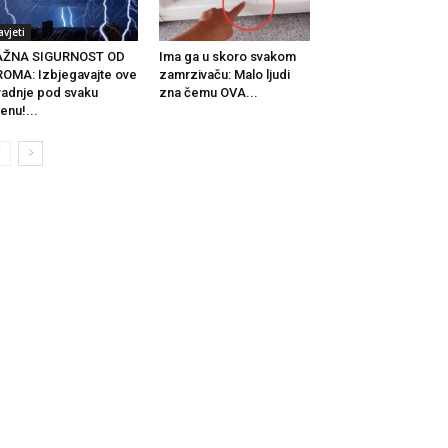
avjeti
AŽNA SIGURNOST OD
Ima ga u skoro svakom
OMA: Izbjegavajte ove
zamrzivaču: Malo ljudi
radnje pod svaku
zna čemu OVA...
jenu!...