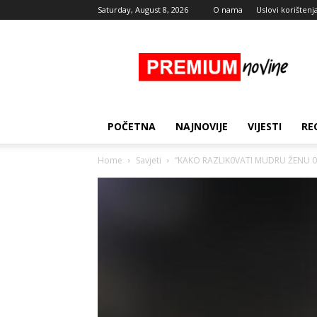
Saturday, August 8, 2026
O nama
Uslovi korištenj
Premium
Novine
POČETNA
NAJNOVIJE
VIJESTI
RE
Home
Savjeti
“KAKO RAZLIK0VATI MUDRU ŽENU 0D 