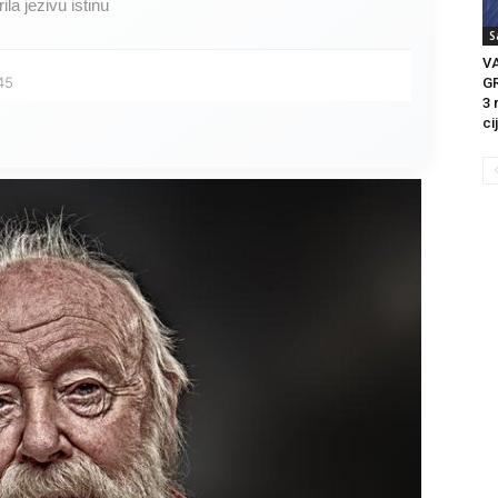
ila jezivu istinu
S
V
45
GR
3 
ci