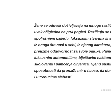
Žene se oduvek doživljavaju na mnogo različi
uvek očigledna na prvi pogled. Razlikuju se 
spoljašnjem izgledu, luksuznim stvarima ili 
iz onoga što nosi u sebi, iz njenog karakter
preuzme odgovornost za svoje odluke. Pame
luksuznim automobilima, blještavim nakitom i
školovanja i pamćenja činjenica. Njenu sušti
sposobnosti da pronađe mir u haosu, da don
i u trenucima slabosti.
Sadržaj 