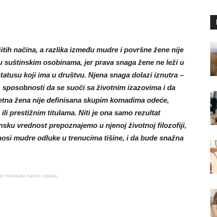
tih načina, a razlika između mudre i površne žene nije
u suštinskim osobinama, jer prava snaga žene ne leži u
statusu koji ima u društvu. Njena snaga dolazi iznutra –
a, sposobnosti da se suoči sa životnim izazovima i da
tna žena nije definisana skupim komadima odeće,
li prestižnim titulama. Niti je ona samo rezultat
nsku vrednost prepoznajemo u njenoj životnoj filozofiji,
osi mudre odluke u trenucima tišine, i da bude snažna
se nastavlja nakon oglasa