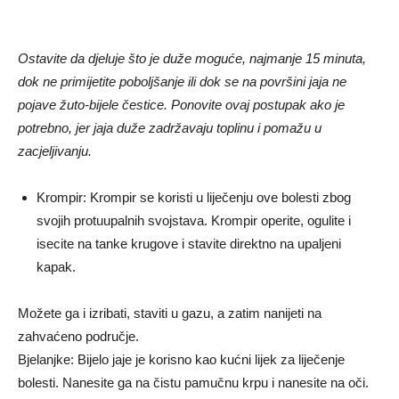
Ostavite da djeluje što je duže moguće, najmanje 15 minuta,
dok ne primijetite poboljšanje ili dok se na površini jaja ne
pojave žuto-bijele čestice. Ponovite ovaj postupak ako je
potrebno, jer jaja duže zadržavaju toplinu i pomažu u
zacjeljivanju.
Krompir: Krompir se koristi u liječenju ove bolesti zbog
svojih protuupalnih svojstava. Krompir operite, ogulite i
isecite na tanke krugove i stavite direktno na upaljeni
kapak.
Možete ga i izribati, staviti u gazu, a zatim nanijeti na
zahvaćeno područje.
Bjelanjke: Bijelo jaje je korisno kao kućni lijek za liječenje
bolesti. Nanesite ga na čistu pamučnu krpu i nanesite na oči.