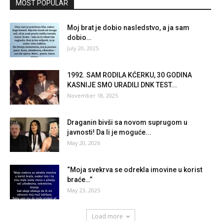
MOST POPULAR
Moj brat je dobio nasledstvo, a ja sam
dobio…
July 20, 2025
1992. SAM RODILA KĆERKU, 30 GODINA
KASNIJE SMO URADILI DNK TEST...
November 18, 2025
Draganin bivši sa novom suprugom u
javnosti! Da li je moguće...
May 20, 2026
“Moja svekrva se odrekla imovine u korist
braće…”
May 23, 2025
Load more