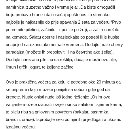
namirnica izuzetno važno i vreme jela: „Da biste omogućili
bolju probavu hrane i dali osećaj opuštenosti u stomaku,
najbolje je najkasnije do prije spavanja 2 sata za večeru “Prvo
pripremite piletinu, začinite i ispecite po želji, a zatim narežite
na komade. Salatu operite i nasjeckajte po potrebi ili je kupite
unaprijed narezanu ako nemate vremena. Dodajte malo cherry
paradajza (možete ih prepoloviti ili na četvrtine ako želite).
Dodajte narezanu piletinu sa roštilja, dodajte maslinovo ulje,
limun i grčki jogurt, te željene začine.
Ovo je praktična večera za koju je potrebno oko 20 minuta da
se pripremi i koju možete ponijeti sa sobom gdje god da
krenete. Nutricionisti nude još jedno rješenje: „Osim ove
varijante možete izabrati i svježi sir sa salatom i sjemenkama,
te bijelu ribu sa grilovanim povrćem (bakalar, pastrmka,
brancin, orade). Isprobajte neki od njenih prijedloga za ukusnu i
izdašnu večeru.