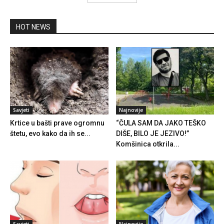
HOT NEWS
Savjeti
Najnovije
Krtice u bašti prave ogromnu
“ČULA SAM DA JAKO TEŠKO
štetu, evo kako da ih se...
DIŠE, BILO JE JEZIVO!”
Komšinica otkrila...
Savjeti
Najnovije