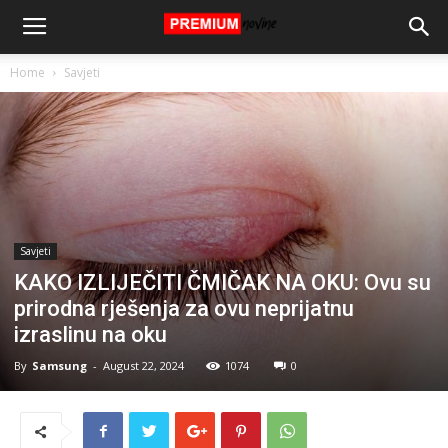
Home
Savjeti
Savjeti
KAKO IZLIJEČITI ČMIČAK NA OKU: Ovu su
prirodna rješenja za ovu neprijatnu
izraslinu na oku
By
Samsung
-
August 22, 2024
1074
0