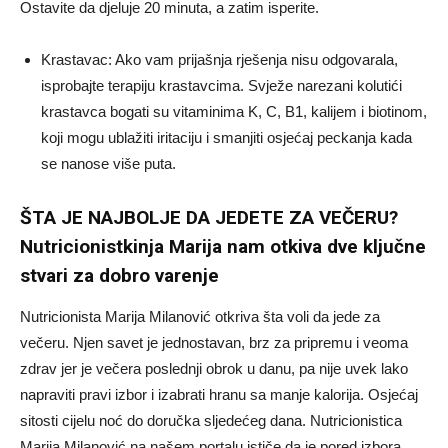
Ostavite da djeluje 20 minuta, a zatim isperite.
Krastavac: Ako vam prijašnja rješenja nisu odgovarala,
isprobajte terapiju krastavcima. Svježe narezani kolutići
krastavca bogati su vitaminima K, C, B1, kalijem i biotinom,
koji mogu ublažiti iritaciju i smanjiti osjećaj peckanja kada
se nanose više puta.
ŠTA JE NAJBOLJE DA JEDETE ZA VEČERU?
Nutricionistkinja Marija nam otkiva dve ključne
stvari za dobro varenje
Nutricionista Marija Milanović otkriva šta voli da jede za
večeru. Njen savet je jednostavan, brz za pripremu i veoma
zdrav jer je večera poslednji obrok u danu, pa nije uvek lako
napraviti pravi izbor i izabrati hranu sa manje kalorija. Osjećaj
sitosti cijelu noć do doručka sljedećeg dana. Nutricionistica
Marija Milanović na našem portalu ističe da je pored izbora