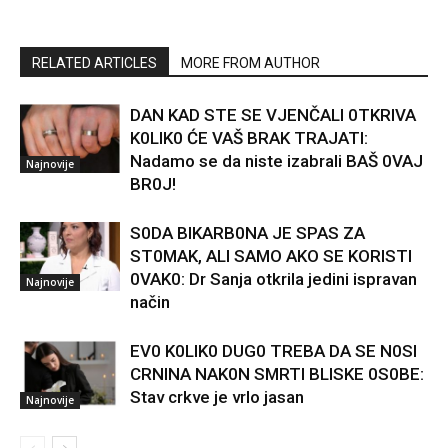
RELATED ARTICLES
MORE FROM AUTHOR
DAN KAD STE SE VJENČALI 0TKRIVA
K0LIK0 ĆE VAŠ BRAK TRAJATI:
Nadamo se da niste izabrali BAŠ 0VAJ
Najnovije
BR0J!
S0DA BIKARB0NA JE SPAS ZA
ST0MAK, ALI SAMO AKO SE KORISTI
0VAK0: Dr Sanja otkrila jedini ispravan
Najnovije
način
EV0 K0LIK0 DUG0 TREBA DA SE N0SI
CRNINA NAK0N SMRTI BLISKE 0S0BE:
Stav crkve je vrlo jasan
Najnovije