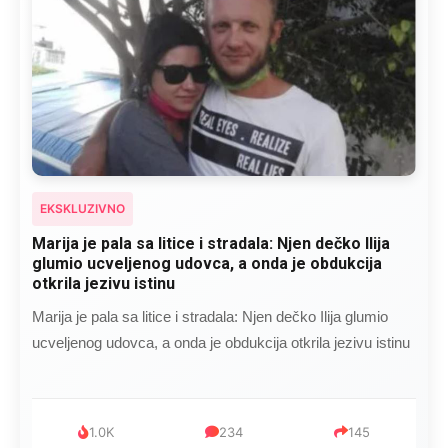
EKSKLUZIVNO
Kad se Marin suprug razbolio ona ga kupala,
pelene mu mijenjala: Jedno jutro je poslao po
čokoladu..
Kad se Marin suprug razbolio ona ga kupala, pelene mu
mijenjala: Jedno jutro je poslao po čokoladu..
999
321
234