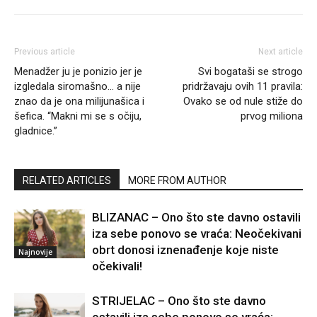
Previous article
Next article
Menadžer ju je ponizio jer je
Svi bogataši se strogo
izgledala siromašno… a nije
pridržavaju ovih 11 pravila:
znao da je ona milijunašica i
Ovako se od nule stiže do
šefica. “Makni mi se s očiju,
prvog miliona
gladnice.”
RELATED ARTICLES
MORE FROM AUTHOR
BLIZANAC – Ono što ste davno ostavili
iza sebe ponovo se vraća: Neočekivani
obrt donosi iznenađenje koje niste
Najnovije
očekivali!
STRIJELAC – Ono što ste davno