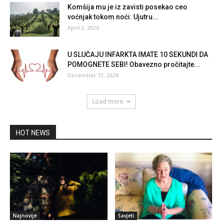
Komšija mu je iz zavisti posekao ceo
voćnjak tokom noći: Ujutru...
April 2, 2026
U SLUČAJU INFARKTA IMATE 10 SEKUNDI DA
POMOGNETE SEBI! Obavezno pročitajte...
December 13, 2024
Load more
HOT NEWS
Najnovije
Savjeti