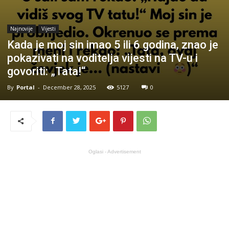
Najnovije
Vijesti
Kada je moj sin imao 5 ili 6 godina, znao je
pokazivati na voditelja vijesti na TV-u i
govoriti: „Tata!“
By
Portal
-
December 28, 2025
5127
0
Oglasi - Advertisement