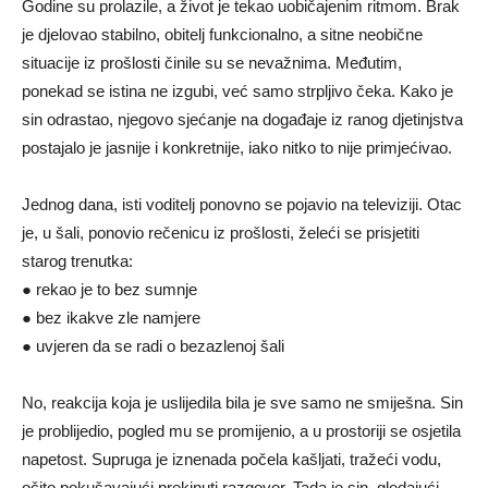
Godine su prolazile, a život je tekao uobičajenim ritmom. Brak
je djelovao stabilno, obitelj funkcionalno, a sitne neobične
situacije iz prošlosti činile su se nevažnima. Međutim,
ponekad se istina ne izgubi, već samo strpljivo čeka. Kako je
sin odrastao, njegovo sjećanje na događaje iz ranog djetinjstva
postajalo je jasnije i konkretnije, iako nitko to nije primjećivao.
Jednog dana, isti voditelj ponovno se pojavio na televiziji. Otac
je, u šali, ponovio rečenicu iz prošlosti, želeći se prisjetiti
starog trenutka:
● rekao je to bez sumnje
● bez ikakve zle namjere
● uvjeren da se radi o bezazlenoj šali
No, reakcija koja je uslijedila bila je sve samo ne smiješna. Sin
je problijedio, pogled mu se promijenio, a u prostoriji se osjetila
napetost. Supruga je iznenada počela kašljati, tražeći vodu,
očito pokušavajući prekinuti razgovor. Tada je sin, gledajući