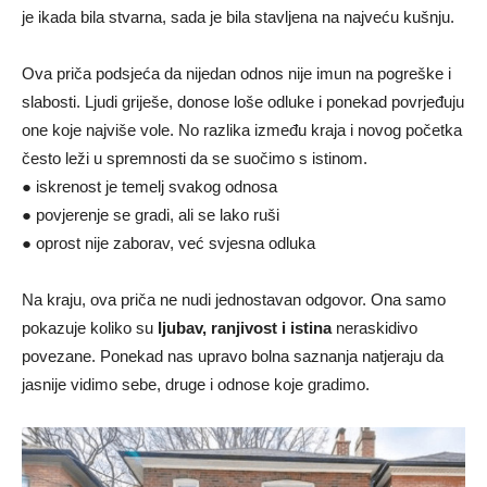
je ikada bila stvarna, sada je bila stavljena na najveću kušnju.
Ova priča podsjeća da nijedan odnos nije imun na pogreške i
slabosti. Ljudi griješe, donose loše odluke i ponekad povrjeđuju
one koje najviše vole. No razlika između kraja i novog početka
često leži u spremnosti da se suočimo s istinom.
● iskrenost je temelj svakog odnosa
● povjerenje se gradi, ali se lako ruši
● oprost nije zaborav, već svjesna odluka
Na kraju, ova priča ne nudi jednostavan odgovor. Ona samo
pokazuje koliko su
ljubav, ranjivost i istina
neraskidivo
povezane. Ponekad nas upravo bolna saznanja natjeraju da
jasnije vidimo sebe, druge i odnose koje gradimo.