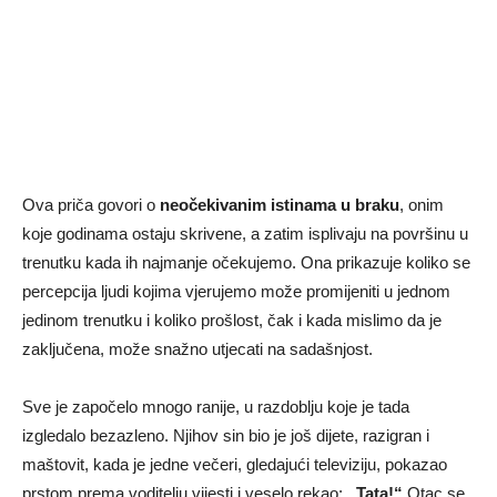
Ova priča govori o
neočekivanim istinama u braku
, onim
koje godinama ostaju skrivene, a zatim isplivaju na površinu u
trenutku kada ih najmanje očekujemo. Ona prikazuje koliko se
percepcija ljudi kojima vjerujemo može promijeniti u jednom
jedinom trenutku i koliko prošlost, čak i kada mislimo da je
zaključena, može snažno utjecati na sadašnjost.
Sve je započelo mnogo ranije, u razdoblju koje je tada
izgledalo bezazleno. Njihov sin bio je još dijete, razigran i
maštovit, kada je jedne večeri, gledajući televiziju, pokazao
prstom prema voditelju vijesti i veselo rekao:
„Tata!“
Otac se