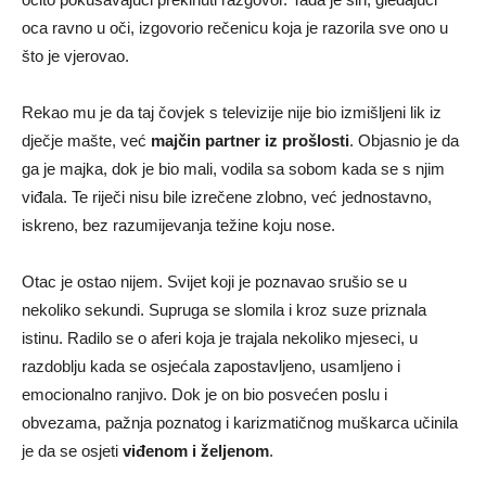
oca ravno u oči, izgovorio rečenicu koja je razorila sve ono u
što je vjerovao.
Rekao mu je da taj čovjek s televizije nije bio izmišljeni lik iz
dječje mašte, već
majčin partner iz prošlosti
. Objasnio je da
ga je majka, dok je bio mali, vodila sa sobom kada se s njim
viđala. Te riječi nisu bile izrečene zlobno, već jednostavno,
iskreno, bez razumijevanja težine koju nose.
Otac je ostao nijem. Svijet koji je poznavao srušio se u
nekoliko sekundi. Supruga se slomila i kroz suze priznala
istinu. Radilo se o aferi koja je trajala nekoliko mjeseci, u
razdoblju kada se osjećala zapostavljeno, usamljeno i
emocionalno ranjivo. Dok je on bio posvećen poslu i
obvezama, pažnja poznatog i karizmatičnog muškarca učinila
je da se osjeti
viđenom i željenom
.