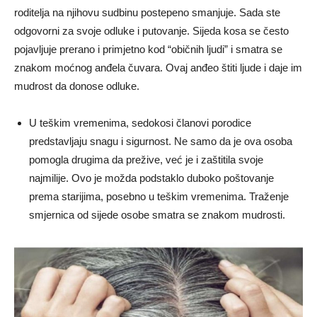
roditelja na njihovu sudbinu postepeno smanjuje. Sada ste
odgovorni za svoje odluke i putovanje. Sijeda kosa se često
pojavljuje prerano i primjetno kod “običnih ljudi” i smatra se
znakom moćnog anđela čuvara. Ovaj anđeo štiti ljude i daje im
mudrost da donose odluke.
U teškim vremenima, sedokosi članovi porodice
predstavljaju snagu i sigurnost. Ne samo da je ova osoba
pomogla drugima da prežive, već je i zaštitila svoje
najmilije. Ovo je možda podstaklo duboko poštovanje
prema starijima, posebno u teškim vremenima. Traženje
smjernica od sijede osobe smatra se znakom mudrosti.