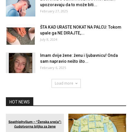
upozoravaju da to može biti...
February 27, 2025
ŠTA KAD URASTE NOKAT NA PALCU: Tokom
upale ga NE DIRAJTE,...
July 8, 2024
Imam dvije žene: ženu i ljubavnicu! Onda
sam napravio nešto što...
February 6, 2025
Load more
HOT NEWS