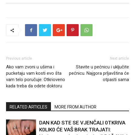
Previous article
Next article
Ako vam zvoni u ušima i
Stavite u pećnicu i uključite
pucketaju vam kosti evo šta
pećnicu. Najgora prljavština će
vam telo poručuje: Otkrioveno
otpasti sama
kada treba da odete doktoru
RELATED ARTICLES
MORE FROM AUTHOR
DAN KAD STE SE VJENČALI 0TKRIVA
K0LIK0 ĆE VAŠ BRAK TRAJATI: