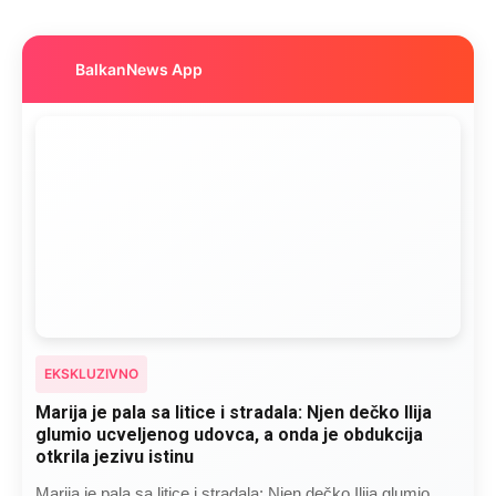
BalkanNews App
EKSKLUZIVNO
Marija je pala sa litice i stradala: Njen dečko Ilija
glumio ucveljenog udovca, a onda je obdukcija
otkrila jezivu istinu
Marija je pala sa litice i stradala: Njen dečko Ilija glumio