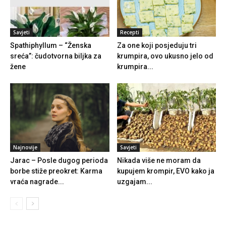
Savjeti
Recepti
Spathiphyllum – “Ženska
Za one koji posjeduju tri
sreća”: čudotvorna biljka za
krumpira, ovo ukusno jelo od
žene
krumpira...
Najnovije
Savjeti
Jarac – Posle dugog perioda
Nikada više ne moram da
borbe stiže preokret: Karma
kupujem krompir, EVO kako ja
vraća nagrade...
uzgajam...