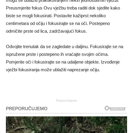
mogu se ublažiti praktikovanjem nekih jednostavnih vježbi.
Preusmjerite fokus Ovu vježbu treba raditi dok sjedite kako
biste se mogli fokusirati. Postavite kažiprst nekoliko
centimetara od očiju i fokusirajte se na oči. Postepeno
odmičite prste od lica, zadržavajući fokus.
Odvojite trenutak da se zagledate u daljinu. Fokusirajte se na
ispružene prste i postepeno ih vraćajte svojim očima.
Pomjerite oči i fokusirajte se na udaljene objekte. Izvođenje
vježbi fokusiranja može ublažiti naprezanje očiju.
Preporučujemo