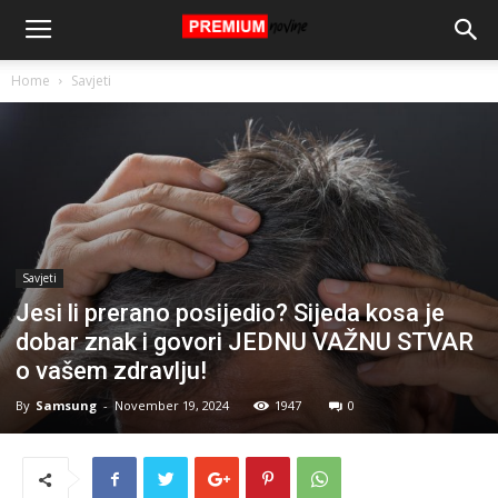
Home
Savjeti
Savjeti
Jesi li prerano posijedio? Sijeda kosa je
dobar znak i govori JEDNU VAŽNU STVAR
o vašem zdravlju!
By
Samsung
-
November 19, 2024
1947
0