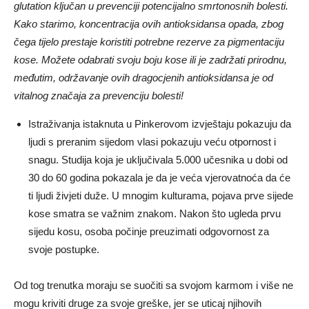
glutation ključan u prevenciji potencijalno smrtonosnih bolesti.
Kako starimo, koncentracija ovih antioksidansa opada, zbog
čega tijelo prestaje koristiti potrebne rezerve za pigmentaciju
kose. Možete odabrati svoju boju kose ili je zadržati prirodnu,
međutim, održavanje ovih dragocjenih antioksidansa je od
vitalnog značaja za prevenciju bolesti!
Istraživanja istaknuta u Pinkerovom izvještaju pokazuju da
ljudi s preranim sijedom vlasi pokazuju veću otpornost i
snagu. Studija koja je uključivala 5.000 učesnika u dobi od
30 do 60 godina pokazala je da je veća vjerovatnoća da će
ti ljudi živjeti duže. U mnogim kulturama, pojava prve sijede
kose smatra se važnim znakom. Nakon što ugleda prvu
sijedu kosu, osoba počinje preuzimati odgovornost za
svoje postupke.
Od tog trenutka moraju se suočiti sa svojom karmom i više ne
mogu kriviti druge za svoje greške, jer se uticaj njihovih