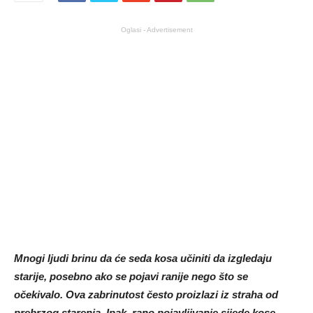
Oglasi - Advertisement
Mnogi ljudi brinu da će seda kosa učiniti da izgledaju
starije, posebno ako se pojavi ranije nego što se
očekivalo. Ova zabrinutost često proizlazi iz straha od
prebrzog starenja. Ipak, rano pojavljivanje sijede kose