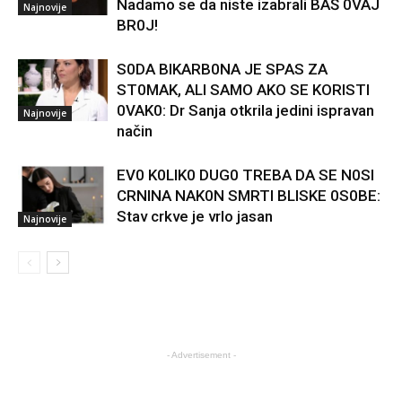
Nadamo se da niste izabrali BAŠ 0VAJ
Najnovije
BR0J!
S0DA BIKARB0NA JE SPAS ZA
ST0MAK, ALI SAMO AKO SE KORISTI
0VAK0: Dr Sanja otkrila jedini ispravan
Najnovije
način
EV0 K0LIK0 DUG0 TREBA DA SE N0SI
CRNINA NAK0N SMRTI BLISKE 0S0BE:
Stav crkve je vrlo jasan
Najnovije
- Advertisement -