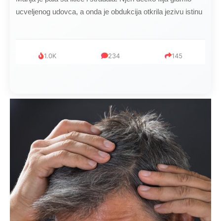
ucveljenog udovca, a onda je obdukcija otkrila jezivu istinu
1.0K
234
145