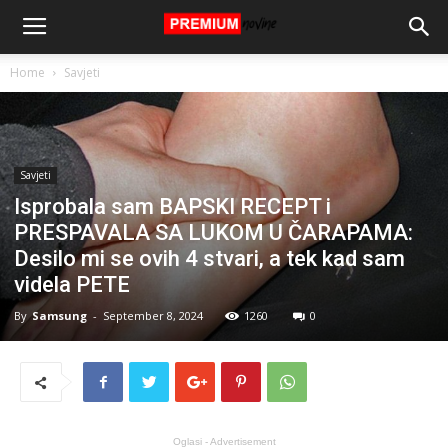
Home
Savjeti
Savjeti
Isprobala sam BAPSKI RECEPT i
PRESPAVALA SA LUKOM U ČARAPAMA:
Desilo mi se ovih 4 stvari, a tek kad sam
videla PETE
By
Samsung
-
September 8, 2024
1260
0
Oglasi - Advertisement