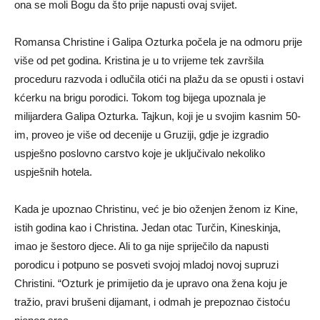
ona se moli Bogu da što prije napusti ovaj svijet.
Romansa Christine i Galipa Ozturka počela je na odmoru prije
više od pet godina. Kristina je u to vrijeme tek završila
proceduru razvoda i odlučila otići na plažu da se opusti i ostavi
kćerku na brigu porodici. Tokom tog bijega upoznala je
milijardera Galipa Ozturka. Tajkun, koji je u svojim kasnim 50-
im, proveo je više od decenije u Gruziji, gdje je izgradio
uspješno poslovno carstvo koje je uključivalo nekoliko
uspješnih hotela.
Kada je upoznao Christinu, već je bio oženjen ženom iz Kine,
istih godina kao i Christina. Jedan otac Turčin, Kineskinja,
imao je šestoro djece. Ali to ga nije spriječilo da napusti
porodicu i potpuno se posveti svojoj mladoj novoj supruzi
Christini. “Ozturk je primijetio da je upravo ona žena koju je
tražio, pravi brušeni dijamant, i odmah je prepoznao čistoću