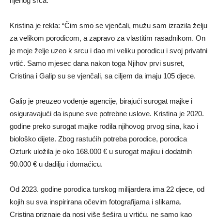
njenog srca.
Kristina je rekla: “Čim smo se vjenčali, mužu sam izrazila želju
za velikom porodicom, a zapravo za vlastitim rasadnikom. On
je moje želje uzeo k srcu i dao mi veliku porodicu i svoj privatni
vrtić. Samo mjesec dana nakon toga Njihov prvi susret,
Cristina i Galip su se vjenčali, sa ciljem da imaju 105 djece.
Galip je preuzeo vođenje agencije, birajući surogat majke i
osiguravajući da ispune sve potrebne uslove. Kristina je 2020.
godine preko surogat majke rodila njihovog prvog sina, kao i
biološko dijete. Zbog rastućih potreba porodice, porodica
Ozturk uložila je oko 168.000 € u surogat majku i dodatnih
90.000 € u dadilju i domaćicu.
Od 2023. godine porodica turskog milijardera ima 22 djece, od
kojih su sva inspirirana očevim fotografijama i slikama.
Cristina priznaje da nosi više šešira u vrtiću, ne samo kao