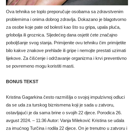
Ova tehnika se toplo preporučuje osobama sa zdravstvenim
problemima i onima dobrog zdravlja. Dokazano je blagotvorno
za osobe koje pate od bolesti kao što su gripa, upala pluća,
grlobolja ili groznica. Sljedećeg dana osjetit ćete značajno
poboljšanje svog stanja. Primijenite ovu tehniku ​​čim primijetite
bilo kakve znakove prehlade ili gripe i nemojte prestati uzimati
lijekove. Za čišćenje i održavanje organizma i krvi preventivno
se povremeno mogu koristiti masti.
BONUS TEKST
Kristina Gagarkina često razmišlja o svojoj impulzivnoj odluci
da se uda za turskog biznismena koji je sada u zatvoru,
ostavljajući je da sama brine o svojih 22 djece. Porodica 26.
avgust 2024. – 11:36 Autor: Vanja Mileković Kristina se udala
za imućnog Turčina i rodila 22 djece. On je trenutno u zatvoru i