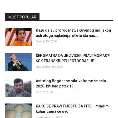
MOST POPULAR
Kažu da su proročanstva čuvenog indijskog
astrologa najtačnija, otkrio šta nas...
March 15, 2026
ŠEF SMATRA DA JE ZVICER PRAVI MOMAK?!
ŠOK TRANSKRIPTI I FOTOGRAFIJE...
November 30, 2023
Astrolog Bogdanov otkriva kome će cela
2026. biti kao petak 13:...
April 9, 2026
KAKO SE PRAVI TIJESTO ZA PITE – mladim
kuharicama će ovo...
September 3, 2024