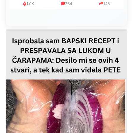
1.0K
234
145