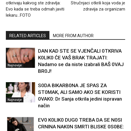
otkrivaju kakvog ste zdravlja:
Stručnjaci otkrili koja voda je
Evo kada se treba odmah javiti
zdravija za organizam
lekaru…FOTO
RELATED ARTICLES
MORE FROM AUTHOR
DAN KAD STE SE VJENČALI 0TKRIVA
K0LIK0 ĆE VAŠ BRAK TRAJATI:
Nadamo se da niste izabrali BAŠ 0VAJ
Najnovije
BR0J!
S0DA BIKARB0NA JE SPAS ZA
ST0MAK, ALI SAMO AKO SE KORISTI
0VAK0: Dr Sanja otkrila jedini ispravan
Najnovije
način
EV0 K0LIK0 DUG0 TREBA DA SE N0SI
CRNINA NAK0N SMRTI BLISKE 0S0BE: