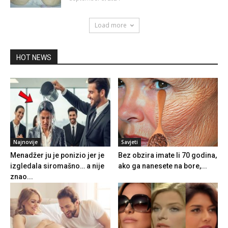
Load more
HOT NEWS
Najnovije
Savjeti
Menadžer ju je ponizio jer je
Bez obzira imate li 70 godina,
izgledala siromašno… a nije
ako ga nanesete na bore,...
znao...