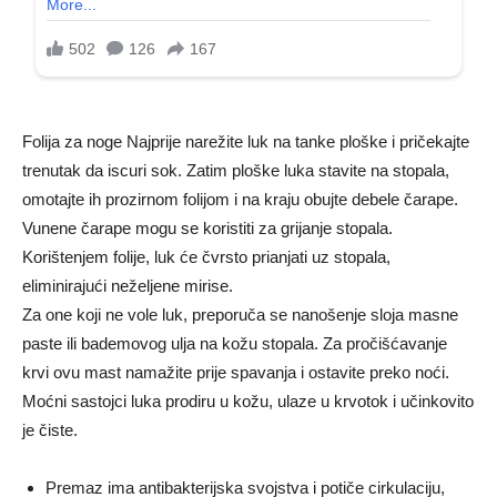
Folija za noge Najprije narežite luk na tanke ploške i pričekajte
trenutak da iscuri sok. Zatim ploške luka stavite na stopala,
omotajte ih prozirnom folijom i na kraju obujte debele čarape.
Vunene čarape mogu se koristiti za grijanje stopala.
Korištenjem folije, luk će čvrsto prianjati uz stopala,
eliminirajući neželjene mirise.
Za one koji ne vole luk, preporuča se nanošenje sloja masne
paste ili bademovog ulja na kožu stopala. Za pročišćavanje
krvi ovu mast namažite prije spavanja i ostavite preko noći.
Moćni sastojci luka prodiru u kožu, ulaze u krvotok i učinkovito
je čiste.
Premaz ima antibakterijska svojstva i potiče cirkulaciju,