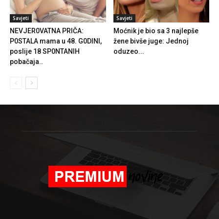
Savjeti
Savjeti
NEVJER0VATNA PRIČA:
Moćnik je bio sa 3 najlepše
P0STALA mama u 48. G0DINI,
žene bivše juge: Jednoj
poslije 18 SP0NTANIH
oduzeo...
pobačaja..