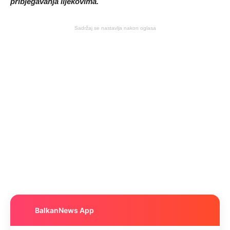
pribjegavanja lijekovima.
Sadržaj se nastavlja nakon oglasa
BalkanNews App