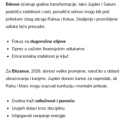
Bikove
očekuje godina transformacije. Iako Jupiter i Saturn
podstiču stabilnost i rast, porodični odnosi mogu biti pod
pritiskom zbog uticaja Rahua i Ketua. Strpljenje i promišljene
odluke biće presudni.
Fokus na
dugoročne ciljeve
Oprez u važnim finansijskim odlukama
Emocionalna stabilnost je ključ
Za
Blizance
, 2026. donosi velike promjene, naročito u oblasti
obrazovanja i karijere. Jupiter donosi šanse za napredak, ali
Rahu i Mars mogu izazvati konfuziju i mentalni pritisak.
Godina traži
odlučnost i jasnoću
Uspjeh dolazi kroz disciplinu
Izbjegavati rasipanje energije