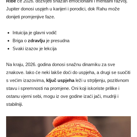
Ribe
će 2026. doživjeti snažan emocionalni i mentalni razvoj.
Jupiter donosi uspjeh u karijeri i porodici, dok Rahu može
donijeti promjenjive faze.
Intuicija je glavni vodič
Briga o
zdravlju
je presudna
Svaki izazov je lekcija
Na kraju, 2026. godina donosi snažnu dinamiku za sve
znakove. Iako će neki lakše doći do uspjeha, a drugi se suočiti
s većim izazovima,
ključ uspjeha
leži u strpljenju, pozitivnom
stavu i spremnosti na promjene. Oni koji iskoriste prilike i
ostanu vjerni sebi, mogu iz ove godine izaći jači, mudriji i
stabilniji.