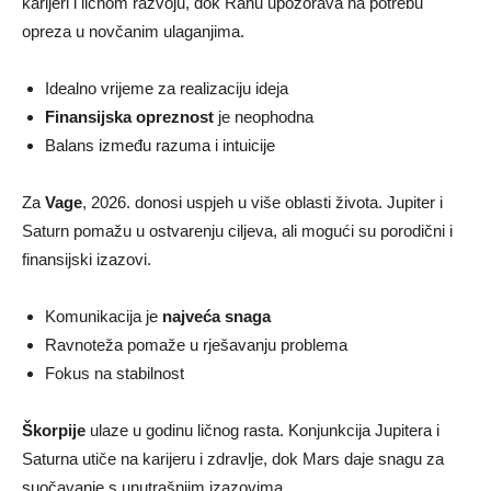
karijeri i ličnom razvoju, dok Rahu upozorava na potrebu
opreza u novčanim ulaganjima.
Idealno vrijeme za realizaciju ideja
Finansijska opreznost
je neophodna
Balans između razuma i intuicije
Za
Vage
, 2026. donosi uspjeh u više oblasti života. Jupiter i
Saturn pomažu u ostvarenju ciljeva, ali mogući su porodični i
finansijski izazovi.
Komunikacija je
najveća snaga
Ravnoteža pomaže u rješavanju problema
Fokus na stabilnost
Škorpije
ulaze u godinu ličnog rasta. Konjunkcija Jupitera i
Saturna utiče na karijeru i zdravlje, dok Mars daje snagu za
suočavanje s unutrašnjim izazovima.