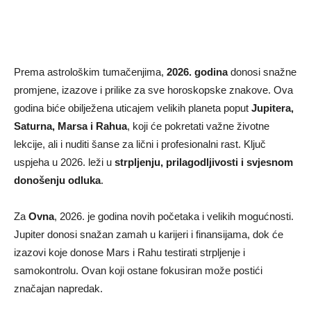
Prema astrološkim tumačenjima,
2026. godina
donosi snažne
promjene, izazove i prilike za sve horoskopske znakove. Ova
godina biće obilježena uticajem velikih planeta poput
Jupitera,
Saturna, Marsa i Rahua
, koji će pokretati važne životne
lekcije, ali i nuditi šanse za lični i profesionalni rast. Ključ
uspjeha u 2026. leži u
strpljenju, prilagodljivosti i svjesnom
donošenju odluka
.
Za
Ovna
, 2026. je godina novih početaka i velikih mogućnosti.
Jupiter donosi snažan zamah u karijeri i finansijama, dok će
izazovi koje donose Mars i Rahu testirati strpljenje i
samokontrolu. Ovan koji ostane fokusiran može postići
značajan napredak.