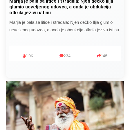
Marija je pala sa litice i stradala: Njen dečko Ilija
glumio ucveljenog udovca, a onda je obdukcija
otkrila jezivu istinu
Marija je pala sa litice i stradala: Njen dečko Ilija glumio
ucveljenog udovca, a onda je obdukcija otkrila jezivu istinu
1.0K
234
145