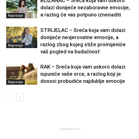
BLIZANAC – Sreća koja vam uskoro
dolazi donijeće nezaboravne emocije,
a razlog će vas potpuno iznenaditi
Najnovije
STRIJELAC – Sreća koja vam dolazi
donijeće nevjerovatne emocije, a
razlog zbog kojeg stiže promijeniće
Najnovije
vaš pogled na budućnost
RAK – Sreća koja vam uskoro dolazi
ispuniće vaše srce, a razlog koji je
donosi probudiće najdublje emocije
Najnovije
- Advertisement -