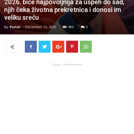
2026. biće najpovoljnija za uspeh do sad,
njih čeka životna prekretnica i donosi im
veliku sreću
By
Portal
-
December 13, 2025
486
0
Oglasi - Advertisement