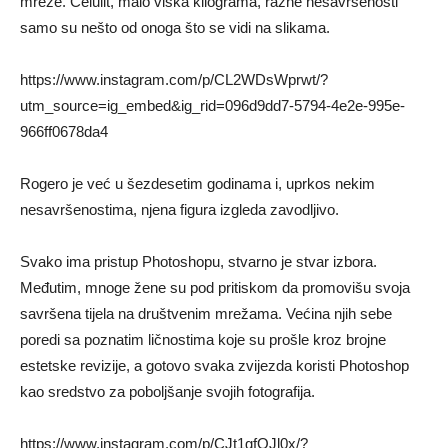
mreže. Celulit, malo viška kilograma, razne nesavršenosti
samo su nešto od onoga što se vidi na slikama.
https://www.instagram.com/p/CL2WDsWprwt/?
utm_source=ig_embed&ig_rid=096d9dd7-5794-4e2e-995e-
966ff0678da4
Rogero je već u šezdesetim godinama i, uprkos nekim
nesavršenostima, njena figura izgleda zavodljivo.
Svako ima pristup Photoshopu, stvarno je stvar izbora.
Međutim, mnoge žene su pod pritiskom da promovišu svoja
savršena tijela na društvenim mrežama. Većina njih sebe
poredi sa poznatim ličnostima koje su prošle kroz brojne
estetske revizije, a gotovo svaka zvijezda koristi Photoshop
kao sredstvo za poboljšanje svojih fotografija.
https://www.instagram.com/p/CJt1gfOJl0x/?