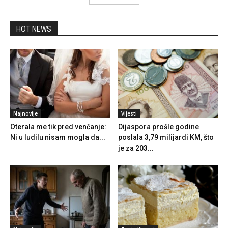
HOT NEWS
Najnovije
Vijesti
Oterala me tik pred venčanje:
Dijaspora prošle godine
Ni u ludilu nisam mogla da...
poslala 3,79 milijardi KM, što
je za 203...