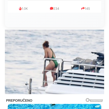
1.0K
234
145