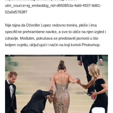
utm_source=ig_embed&ig_rid=d650853a-4afd-4937-8d61-
02a0d5783ff7
Nije tajna da Dženifer Lopez redovno trenira, pleše i ima
specifične prehrambene navike, a sve to utiče na njen izgled i
zdravlje. Međutim, pokušava se predstaviti javnosti u što
boljem svjetlu, uključujući i način na koji koristi Photoshop.