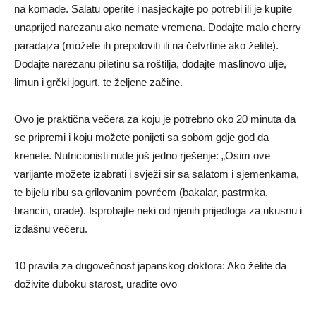
na komade. Salatu operite i nasjeckajte po potrebi ili je kupite
unaprijed narezanu ako nemate vremena. Dodajte malo cherry
paradajza (možete ih prepoloviti ili na četvrtine ako želite).
Dodajte narezanu piletinu sa roštilja, dodajte maslinovo ulje,
limun i grčki jogurt, te željene začine.
Ovo je praktična večera za koju je potrebno oko 20 minuta da
se pripremi i koju možete ponijeti sa sobom gdje god da
krenete. Nutricionisti nude još jedno rješenje: „Osim ove
varijante možete izabrati i svježi sir sa salatom i sjemenkama,
te bijelu ribu sa grilovanim povrćem (bakalar, pastrmka,
brancin, orade). Isprobajte neki od njenih prijedloga za ukusnu i
izdašnu večeru.
10 pravila za dugovečnost japanskog doktora: Ako želite da
doživite duboku starost, uradite ovo