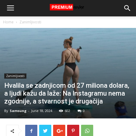
Home
Zanimljivosti
Zanimljivosti
Hvalila se zadnjicom od 27 miliona dolara,
a ljudi kažu da laže: Na Instagramu nema
zgodnije, a stvarnost je drugačija
By
Samsung
-
June 18, 2024
602
0