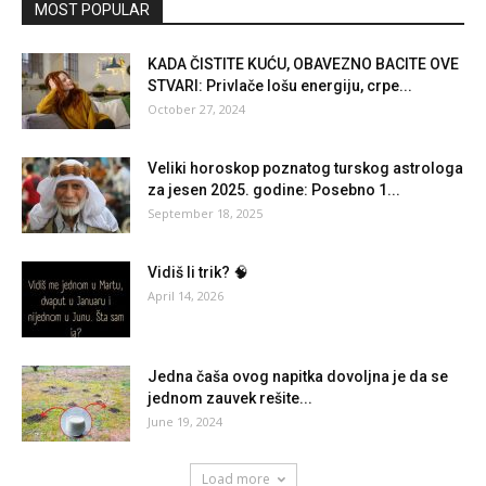
MOST POPULAR
KADA ČISTITE KUĆU, OBAVEZNO BACITE OVE
STVARI: Privlače lošu energiju, crpe...
October 27, 2024
Veliki horoskop poznatog turskog astrologa
za jesen 2025. godine: Posebno 1...
September 18, 2025
Vidiš li trik? 🧠
April 14, 2026
Jedna čaša ovog napitka dovoljna je da se
jednom zauvek rešite...
June 19, 2024
Load more