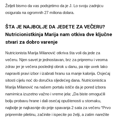
Željeli bismo da vas podsjetimo da je J. Lo svoju zadnjicu
osigurala na ogromnih 27 miliona dolara.
ŠTA JE NAJBOLJE DA JEDETE ZA VEČERU?
Nutricionistkinja Marija nam otkiva dve ključne
stvari za dobro varenje
Nutricionista Marija Milanović otkriva šta voli da jede za
večeru. Njen savet je jednostavan, brz za pripremu i veoma
zdrav jer je večera poslednji obrok u danu, pa nije uvek lako
napraviti pravi izbor i izabrati hranu sa manje kalorija. Osjećaj
sitosti cijelu noć do doručka sljedećeg dana. Nutricionistica
Marija Milanović na našem portalu ističe da je pored izbora
namirnica izuzetno važno i vreme jela: „Da biste omogućili
bolju probavu hrane i dali osećaj opuštenosti u stomaku,
najbolje je najkasnije do prije spavanja 2 sata za večeru “Prvo
pripremite piletinu, začinite i ispecite po želji, a zatim narežite