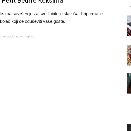
 Petit Beurre Keksima
sima savršen je za sve ljubitelje slatkiša. Priprema je
 kolač koji će oduševiti vaše goste.
se nastavlja nakon oglasa