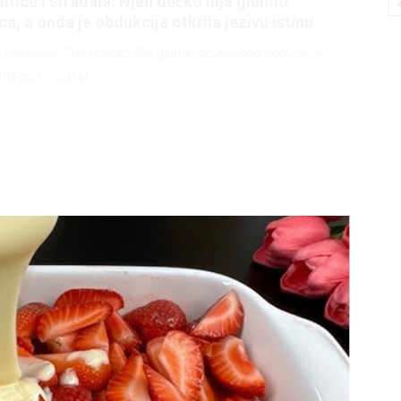
litice i stradala: Njen dečko Ilija glumio
a, a onda je obdukcija otkrila jezivu istinu
ce i stradala: Njen dečko Ilija glumio ucveljenog udovca, a
ila jezivu istinu
45