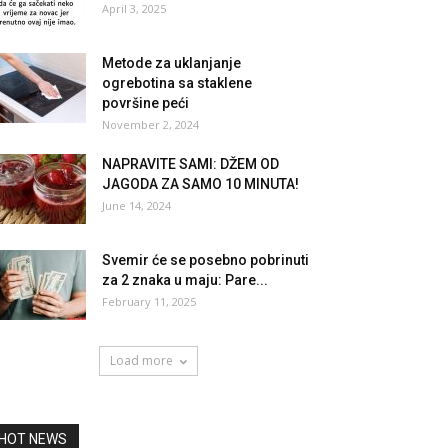
April 3, 2025
Metode za uklanjanje
ogrebotina sa staklene
površine peći
November 2, 2024
NAPRAVITE SAMI: DŽEM OD
JAGODA ZA SAMO 10 MINUTA!
June 14, 2024
Svemir će se posebno pobrinuti
za 2 znaka u maju: Pare...
February 11, 2025
Load more
HOT NEWS