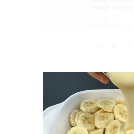
Marija je pala sa 
ucveljenog udovc
Marija je pala sa liti
onda je obdukcija otkr
1.0K
234
1