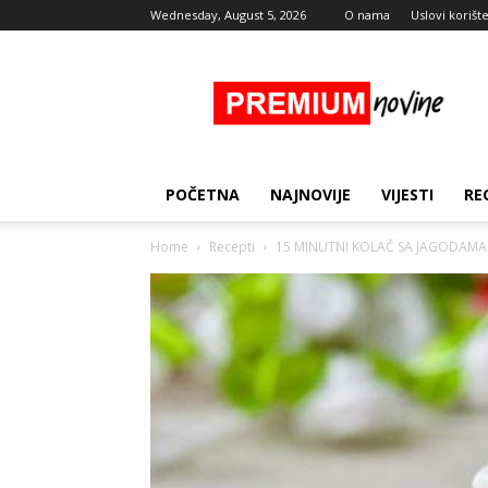
Wednesday, August 5, 2026
O nama
Uslovi korišt
Premium
Novine
POČETNA
NAJNOVIJE
VIJESTI
RE
Home
Recepti
15 MINUTNI KOLAČ SA JAGODAMA 