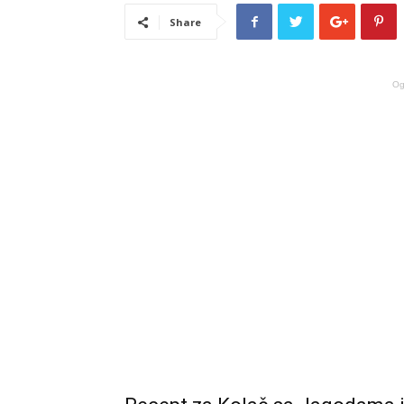
Share
Og