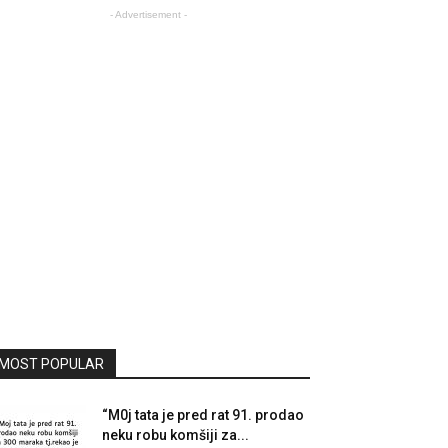
- Advertisement -
MOST POPULAR
“M0j tata je pred rat 91. prodao
neku robu komšiji za...