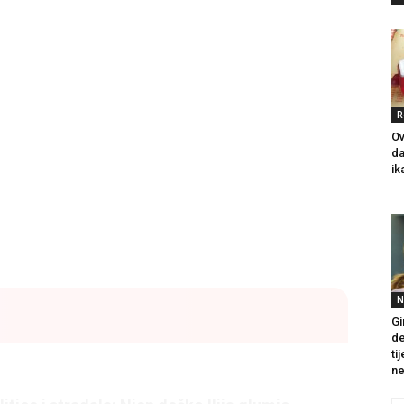
R
Ov
da
ik
N
Gi
de
ti
ne