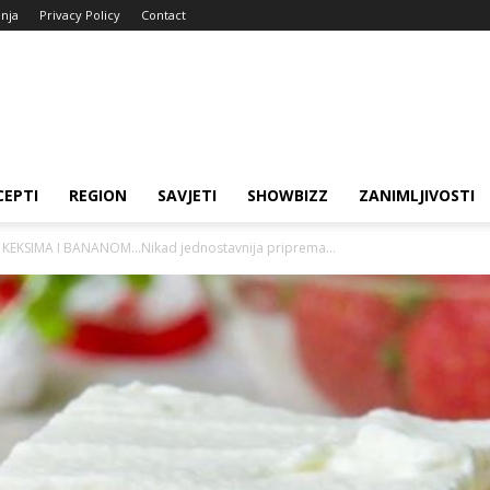
enja
Privacy Policy
Contact
CEPTI
REGION
SAVJETI
SHOWBIZZ
ZANIMLJIVOSTI
KEKSIMA I BANANOM…Nikad jednostavnija priprema…