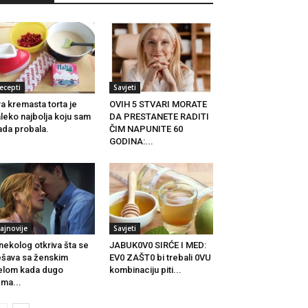
ecepti
Savjeti
a kremasta torta je
OVIH 5 STVARI MORATE
leko najbolja koju sam
DA PRESTANETE RADITI
ada probala.
ČIM NAPUNITE 60
GODINA:...
ajnovije
Savjeti
nekolog otkriva šta se
JABUK0V0 SIRĆE I MED:
šava sa ženskim
EV0 ZAŠT0 bi trebali 0VU
jelom kada dugo
kombinaciju piti...
ma...