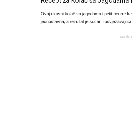
Recept za Kolač sa Jagodama i
Ovaj ukusni kolač sa jagodama i petit beurre kek
jednostavna, a rezultat je sočan i osvježavajući
Sadržaj 