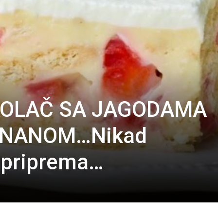
KOLAČ SA JAGODAMA
ANANOM…Nikad
 priprema…