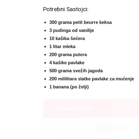
Potrebni Sastojci:
300 grama petit beurre keksa
3 pudinga od vanilije
10 kašika šećera
1 litar mleka
200 grama putera
4 kašike pavlake
500 grama svežih jagoda
200 mililitara slatke pavlake za mućenje
1 banana (po želji)
BalkanNews App
EKSKLUZIVNO