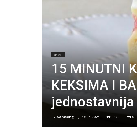
Recepti
15 MINUTNI 
KEKSIMA I B
jednostavnija
By
Samsung
-
June 14, 2024
1109
0