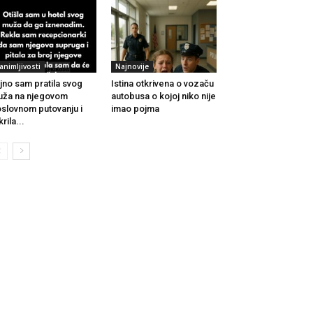
animljivosti
Najnovije
jno sam pratila svog
Istina otkrivena o vozaču
ža na njegovom
autobusa o kojoj niko nije
slovnom putovanju i
imao pojma
krila...