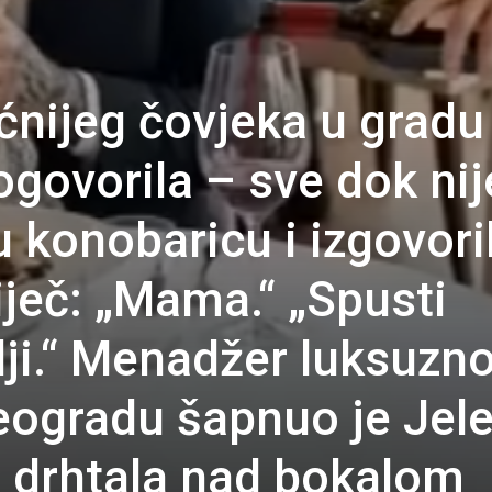
nijeg čovjeka u gradu
ogovorila – sve dok nij
 konobaricu i izgovori
iječ: „Mama.“ „Spusti
lji.“ Menadžer luksuzn
eogradu šapnuo je Jele
ka drhtala nad bokalom