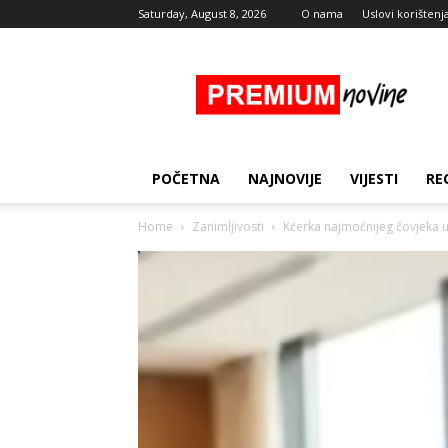
Saturday, August 8, 2026
O nama
Uslovi korištenj
Premium
Novine
POČETNA
NAJNOVIJE
VIJESTI
RE
Home
Zanimljivosti
Kćerka najmoćnijeg čovjeka u 