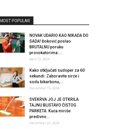
MOST POPULAR
NOVAK UDARIO KAO NIKADA DO
SADA! Đoković poslao
BRUTALNU poruku
provokatorima:...
April 12, 2024
Kako otključati sudoper za 60
sekundi: Zaboravite sirće i
sodu bikarbonu,...
December 15, 2024
SVEKRVA JOJ JE OTKRILA
TAJNU BLISTAVO ČISTOG
PARKETA: Kuća miriše
predivno...
December 22, 2024