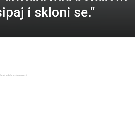
paj i skloni se.“
0
lasi - Advertisement