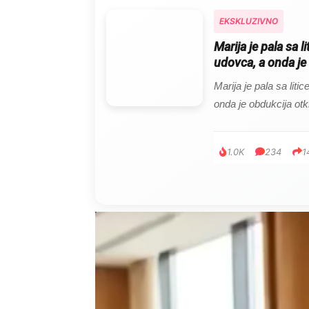
EKSKLUZIVNO
Marija je pala sa l
udovca, a onda je 
Marija je pala sa liti
onda je obdukcija otkr
1.0K
234
1