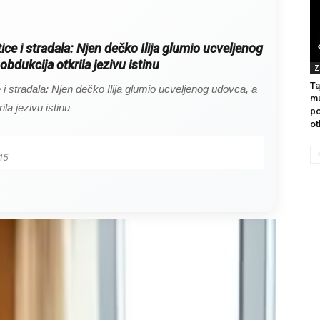
itice i stradala: Njen dečko Ilija glumio ucveljenog
obdukcija otkrila jezivu istinu
Z
Ta
ce i stradala: Njen dečko Ilija glumio ucveljenog udovca, a
mu
ila jezivu istinu
po
ot
45