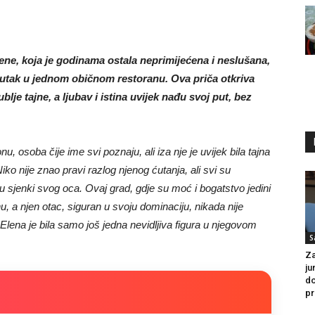
Elene, koja je godinama ostala neprimijećena i neslušana,
enutak u jednom običnom restoranu. Ova priča otkriva
blje tajne, a ljubav i istina uvijek nađu svoj put, bez
, osoba čije ime svi poznaju, ali iza nje je uvijek bila tajna
Niko nije znao pravi razlog njenog ćutanja, ali svi su
ta u sjenki svog oca. Ovaj grad, gdje su moć i bogatstvo jedini
inu, a njen otac, siguran u svoju dominaciju, nikada nije
 Elena je bila samo još jedna nevidljiva figura u njegovom
S
Za
ju
do
pr