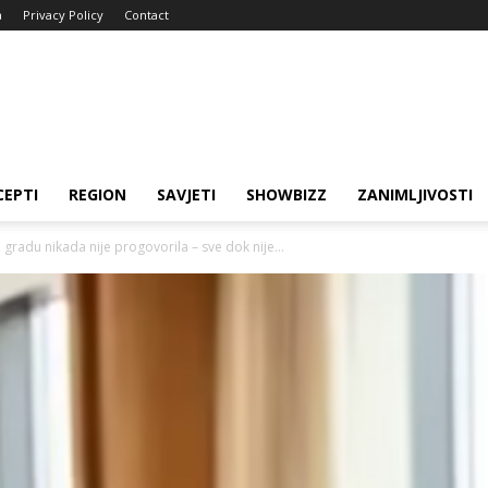
a
Privacy Policy
Contact
CEPTI
REGION
SAVJETI
SHOWBIZZ
ZANIMLJIVOSTI
gradu nikada nije progovorila – sve dok nije...