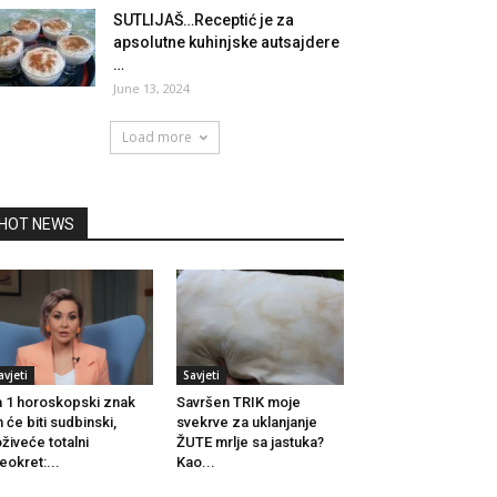
SUTLIJAŠ…Receptić je za
apsolutne kuhinjske autsajdere
…
June 13, 2024
Load more
HOT NEWS
avjeti
Savjeti
 1 horoskopski znak
Savršen TRIK moje
n će biti sudbinski,
svekrve za uklanjanje
živeće totalni
ŽUTE mrlje sa jastuka?
eokret:...
Kao...