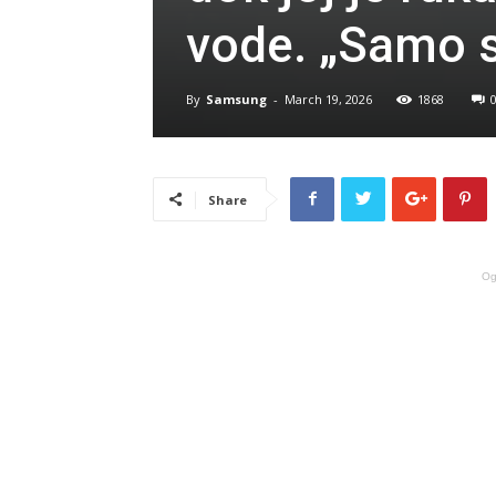
vode. „Samo si
By
Samsung
-
March 19, 2026
1868
Share
Og