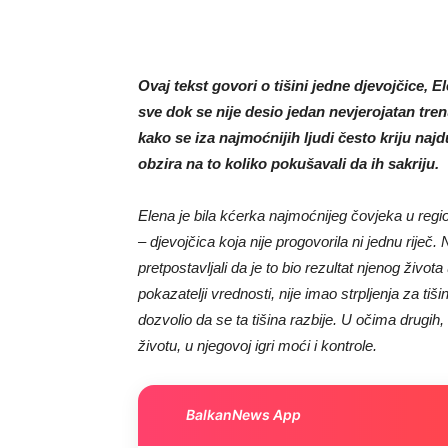
Ovaj tekst govori o tišini jedne djevojčice, 
sve dok se nije desio jedan nevjerojatan tr
kako se iza najmoćnijih ljudi često kriju najdu
obzira na to koliko pokušavali da ih sakriju.
Elena je bila kćerka najmoćnijeg čovjeka u regionu
– djevojčica koja nije progovorila ni jednu riječ. 
pretpostavljali da je to bio rezultat njenog živo
pokazatelji vrednosti, nije imao strpljenja za tiš
dozvolio da se ta tišina razbije. U očima drugih,
životu, u njegovoj igri moći i kontrole.
BalkanNews App