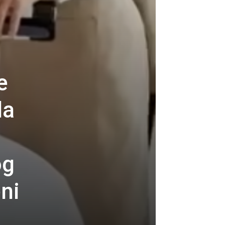
e
la
og
ni