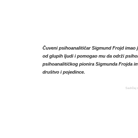
Čuveni psihoanalitičar Sigmund Frojd imao j
od glupih ljudi i pomogao mu da održi psihol
psihoanalitičkog pionira Sigmunda Frojda ima
društvo i pojedince.
Sadržaj 