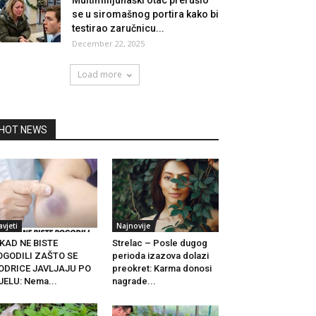
Multimilijunaški otac prerušio
se u siromašnog portira kako bi
testirao zaručnicu...
December 22, 2025
Load more
HOT NEWS
avjeti
Najnovije
KAD NE BISTE
Strelac – Posle dugog
OGODILI ZAŠTO SE
perioda izazova dolazi
ODRICE JAVLJAJU PO
preokret: Karma donosi
JELU: Nema...
nagrade...