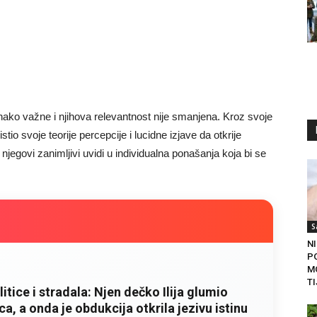
dnako važne i njihova relevantnost nije smanjena. Kroz svoje
io svoje teorije percepcije i lucidne izjave da otkrije
jegovi zanimljivi uvidi u individualna ponašanja koja bi se
S
NI
P
M
TI
litice i stradala: Njen dečko Ilija glumio
a, a onda je obdukcija otkrila jezivu istinu