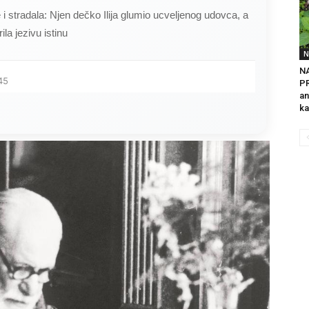
ce i stradala: Njen dečko Ilija glumio ucveljenog udovca, a
ila jezivu istinu
N
NA
45
PR
an
ka