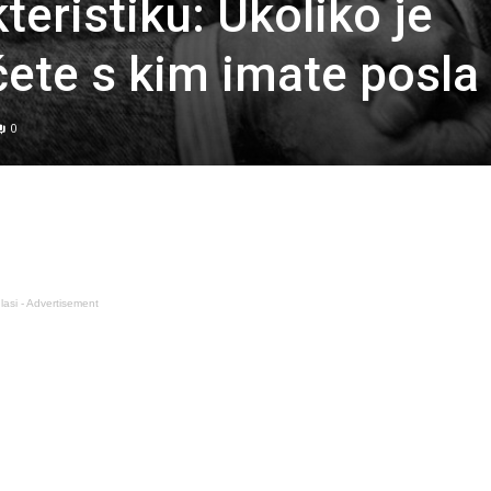
teristiku: Ukoliko je
ćete s kim imate posla
0
lasi - Advertisement