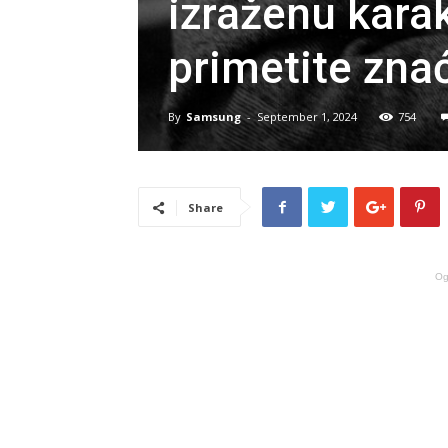
izraženu karak
primetite zna
By
Samsung
-
September 1, 2024
754
Share
Og