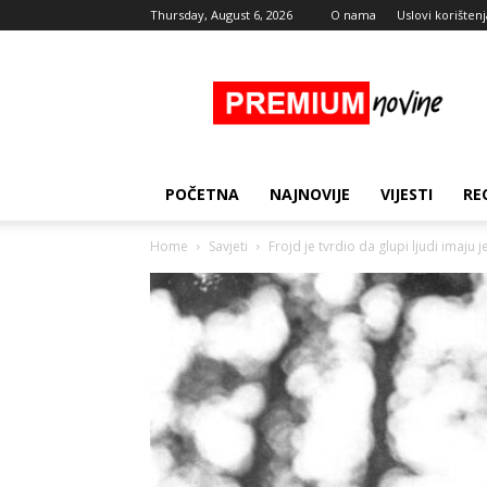
Thursday, August 6, 2026
O nama
Uslovi korištenj
Premium
Novine
POČETNA
NAJNOVIJE
VIJESTI
RE
Home
Savjeti
Frojd je tvrdio da glupi ljudi imaju j