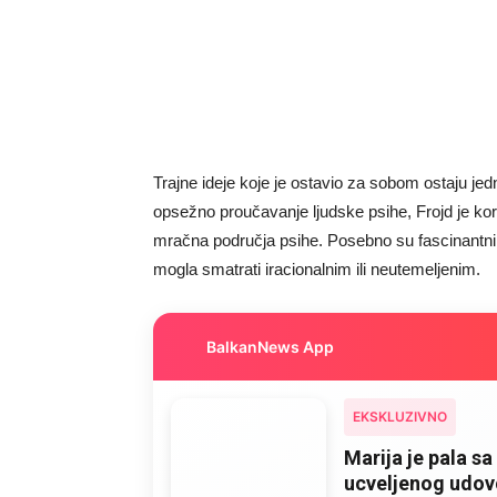
Trajne ideje koje je ostavio za sobom ostaju je
opsežno proučavanje ljudske psihe, Frojd je korist
mračna područja psihe. Posebno su fascinantni n
mogla smatrati iracionalnim ili neutemeljenim.
BalkanNews App
EKSKLUZIVNO
Marija je pala sa 
ucveljenog udovc