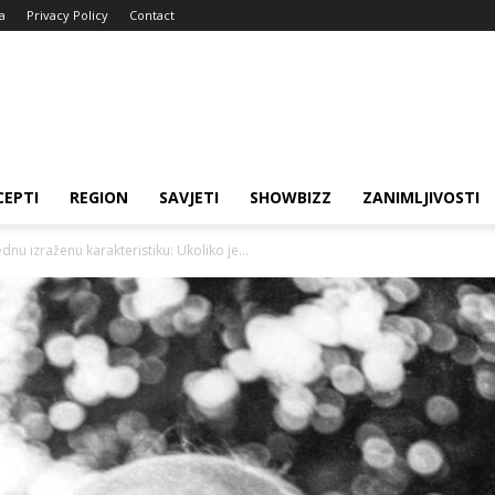
a
Privacy Policy
Contact
CEPTI
REGION
SAVJETI
SHOWBIZZ
ZANIMLJIVOSTI
ednu izraženu karakteristiku: Ukoliko je...