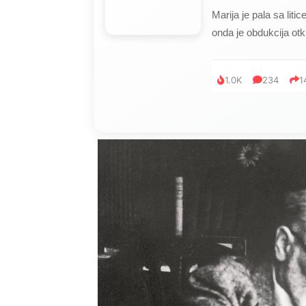
Marija je pala sa liti
onda je obdukcija otkr
1.0K
234
1