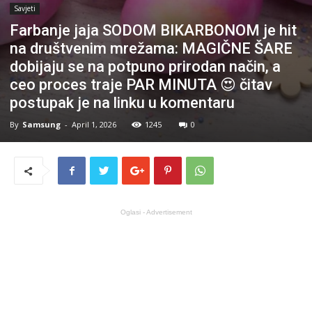
Savjeti
Farbanje jaja SODOM BIKARBONOM je hit
na društvenim mrežama: MAGIČNE ŠARE
dobijaju se na potpuno prirodan način, a
ceo proces traje PAR MINUTA 😍 čitav
postupak je na linku u komentaru
By
Samsung
-
April 1, 2026
1245
0
Oglasi - Advertisement