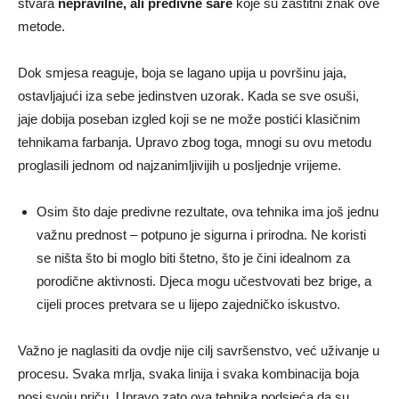
stvara
nepravilne, ali predivne šare
koje su zaštitni znak ove
metode.
Dok smjesa reaguje, boja se lagano upija u površinu jaja,
ostavljajući iza sebe jedinstven uzorak. Kada se sve osuši,
jaje dobija poseban izgled koji se ne može postići klasičnim
tehnikama farbanja. Upravo zbog toga, mnogi su ovu metodu
proglasili jednom od najzanimljivijih u posljednje vrijeme.
Osim što daje predivne rezultate, ova tehnika ima još jednu
važnu prednost – potpuno je sigurna i prirodna. Ne koristi
se ništa što bi moglo biti štetno, što je čini idealnom za
porodične aktivnosti. Djeca mogu učestvovati bez brige, a
cijeli proces pretvara se u lijepo zajedničko iskustvo.
Važno je naglasiti da ovdje nije cilj savršenstvo, već uživanje u
procesu. Svaka mrlja, svaka linija i svaka kombinacija boja
nosi svoju priču. Upravo zato ova tehnika podsjeća da su