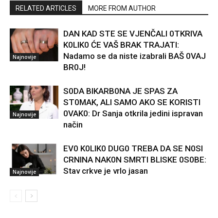
RELATED ARTICLES
MORE FROM AUTHOR
DAN KAD STE SE VJENČALI 0TKRIVA
K0LIK0 ĆE VAŠ BRAK TRAJATI:
Nadamo se da niste izabrali BAŠ 0VAJ
Najnovije
BR0J!
S0DA BIKARB0NA JE SPAS ZA
ST0MAK, ALI SAMO AKO SE KORISTI
0VAK0: Dr Sanja otkrila jedini ispravan
Najnovije
način
EV0 K0LIK0 DUG0 TREBA DA SE N0SI
CRNINA NAK0N SMRTI BLISKE 0S0BE:
Stav crkve je vrlo jasan
Najnovije