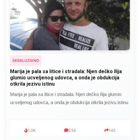
EKSKLUZIVNO
Kad se Marin suprug razbolio ona ga kupala,
pelene mu mijenjala: Jedno jutro je poslao po
čokoladu..
Kad se Marin suprug razbolio ona ga kupala, pelene mu
mijenjala: Jedno jutro je poslao po čokoladu..
999
321
234