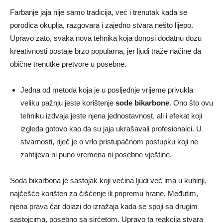
Farbanje jaja nije samo tradicija, već i trenutak kada se
porodica okuplja, razgovara i zajedno stvara nešto lijepo.
Upravo zato, svaka nova tehnika koja donosi dodatnu dozu
kreativnosti postaje brzo popularna, jer ljudi traže načine da
obične trenutke pretvore u posebne.
Jedna od metoda koja je u posljednje vrijeme privukla
veliku pažnju jeste korištenje
sode bikarbone
. Ono što ovu
tehniku izdvaja jeste njena jednostavnost, ali i efekat koji
izgleda gotovo kao da su jaja ukrašavali profesionalci. U
stvarnosti, riječ je o vrlo pristupačnom postupku koji ne
zahtijeva ni puno vremena ni posebne vještine.
Soda bikarbona je sastojak koji većina ljudi već ima u kuhinji,
najčešće korišten za čišćenje ili pripremu hrane. Međutim,
njena prava čar dolazi do izražaja kada se spoji sa drugim
sastojcima, posebno sa sirćetom. Upravo ta reakcija stvara