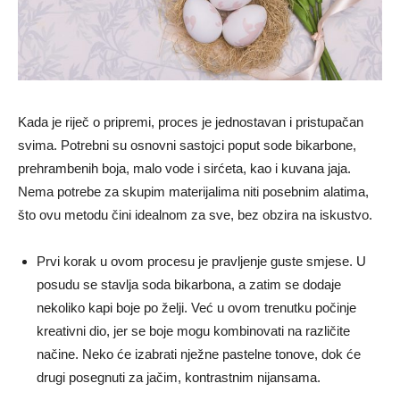
Kada je riječ o pripremi, proces je jednostavan i pristupačan
svima. Potrebni su osnovni sastojci poput sode bikarbone,
prehrambenih boja, malo vode i sirćeta, kao i kuvana jaja.
Nema potrebe za skupim materijalima niti posebnim alatima,
što ovu metodu čini idealnom za sve, bez obzira na iskustvo.
Prvi korak u ovom procesu je pravljenje guste smjese. U
posudu se stavlja soda bikarbona, a zatim se dodaje
nekoliko kapi boje po želji. Već u ovom trenutku počinje
kreativni dio, jer se boje mogu kombinovati na različite
načine. Neko će izabrati nježne pastelne tonove, dok će
drugi posegnuti za jačim, kontrastnim nijansama.