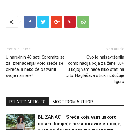
Previous article
Next article
U narednih 48 sati: Spremite se
Ovo je najsavršenija
za iznenađenja! Kolo sreće se
kombinacija boja za žene 50+
okreće, a neko će ostvariti
u kojoj vam neće niko stati na
svoje namere!
crtu: Naglašava struk i izdužuje
figuru
RELATED ARTICLES
MORE FROM AUTHOR
BLIZANAC – Sreća koja vam uskoro
dolazi donijeće nezaboravne emocije,