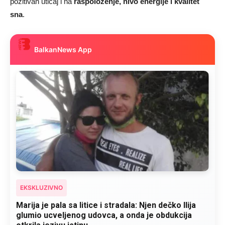
pozitivan uticaj i na
raspoloženje, nivo energije i kvalitet
sna
.
BalkanNews App
EKSKLUZIVNO
Kad se Marin suprug razbolio ona ga kupala,
pelene mu mijenjala: Jedno jutro je poslao po