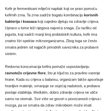
Kefir je fermentisani mliječni napitak koji se pravi pomoću
kefirnih zrna. Ta zrna sadrže bogatu kombinaciju
korisnih
bakterija i kvasaca
koji zajedno djeluju na zdravlje crijeva.
Upravo u tome leži njegova najveća snaga. Za razliku od
jogurta, koji sadrži manji broj probiotskih kultura, kefir ima
znatno širi spektar mikroorganizama. Zbog toga se često
smatra jednim od najjačih prirodnih saveznika za probavni
sistem.
Redovna konzumacija kefira pomaže uspostavljanju
ravnoteže crijevne flore
, što je ključno za pravilno varenje
hrane. Kada su crijeva u balansu, organizam lakše apsorbuje
hranljive materije, smanjuje se osjećaj nadutosti, a probava
postaje stabilnija. Međutim, dobro zdravlje crijeva ne utiče
samo na stomak. Sve više se govori o povezanosti crijeva i
mozga, pa se smatra da zdrav mikrobiom može imati