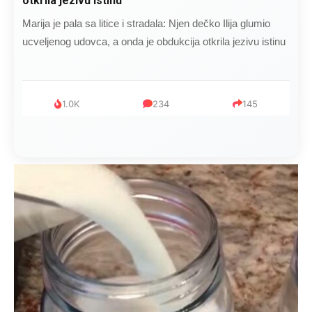
čokoladu..
Kad se Marin suprug razbolio ona ga kupala, pelene mu
mijenjala: Jedno jutro je poslao po čokoladu..
999
321
234