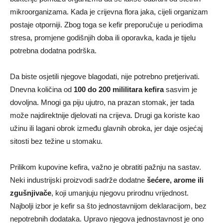
mikroorganizama. Kada je crijevna flora jaka, cijeli organizam
postaje otporniji. Zbog toga se kefir preporučuje u periodima
stresa, promjene godišnjih doba ili oporavka, kada je tijelu
potrebna dodatna podrška.
Da biste osjetili njegove blagodati, nije potrebno pretjerivati.
Dnevna količina od
100 do 200 mililitara kefira
sasvim je
dovoljna. Mnogi ga piju ujutro, na prazan stomak, jer tada
može najdirektnije djelovati na crijeva. Drugi ga koriste kao
užinu ili lagani obrok između glavnih obroka, jer daje osjećaj
sitosti bez težine u stomaku.
Prilikom kupovine kefira, važno je obratiti pažnju na sastav.
Neki industrijski proizvodi sadrže dodatne
šećere, arome ili
zgušnjivače
, koji umanjuju njegovu prirodnu vrijednost.
Najbolji izbor je kefir sa što jednostavnijom deklaracijom, bez
nepotrebnih dodataka. Upravo njegova jednostavnost je ono