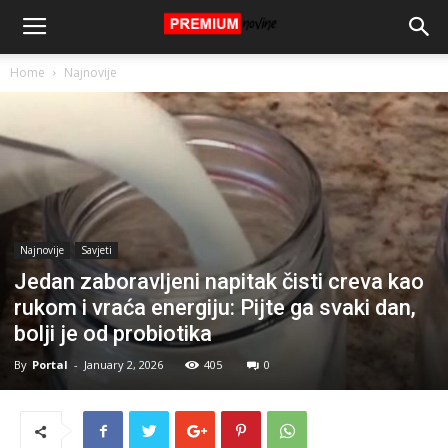
Home
Najnovije
Najnovije
Savjeti
Jedan zaboravljeni napitak čisti creva kao
rukom i vraća energiju: Pijte ga svaki dan,
bolji je od probiotika
By
Portal
-
January 2, 2026
405
0