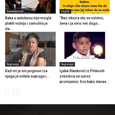
Zanimljivosti
Savjeti
Baka u autobusu nije mogla
“Bez obzira sto se volimo,
platiti vožnju i zamolila je
žena i ja smo već dugo...
da...
Najnovije
Najnovije
Kad mi je sin poginuo iza
Ljuba Stanković iz Pinkovih
njega je ostala supruga i...
zvezdica se suroz
promijenio: Evo kako danas...