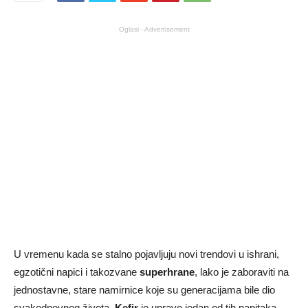
Oglasi - Advertisement
U vremenu kada se stalno pojavljuju novi trendovi u ishrani,
egzotični napici i takozvane
superhrane
, lako je zaboraviti na
jednostavne, stare namirnice koje su generacijama bile dio
svakodnevnog života.
Kefir
je upravo jedan od tih napitaka.