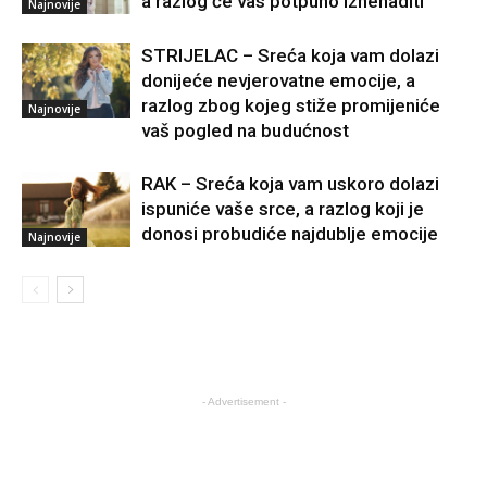
a razlog će vas potpuno iznenaditi
Najnovije
STRIJELAC – Sreća koja vam dolazi
donijeće nevjerovatne emocije, a
razlog zbog kojeg stiže promijeniće
Najnovije
vaš pogled na budućnost
RAK – Sreća koja vam uskoro dolazi
ispuniće vaše srce, a razlog koji je
donosi probudiće najdublje emocije
Najnovije
- Advertisement -