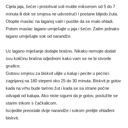
Cijela jaja, šećer i prstohvat soli mutite mikserom od 5 do 7
minuta ili dok se smjesa ne udvostruči i postane blijedo žuta.
Otopite maslac na laganoj vatri i pustite da se malo ohladi.
Potom maslac lagano umiješajte u jaja i šećer. Zatim jednako
lagano umiješajte sok od narandže.
Uz lagano miješanje dodajte brašno. Nikako nemojte dodati
svu količinu brašna odjednom kako vam se ne bi stvorile
grudice.
Gotovu smjesu za biskvit ulijte u kalup i pecite u pećnici
zagrijanoj na 180 stepeni oko 25 do 30 minuta. Biskvit je gotov
kada na vrhu bude tamno žut i kada se sa strane počne
odvajati od kalupa. Ako niste sigurni da je gotov, poslužite se
starim trikom s čačkalicom.
Iscijedite preostale dvije narandže i sokom prelijte ohlađeni
biskvit.