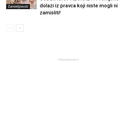
dolazi iz pravca koji niste mogli ni
Zanimljivosti
zamisliti!
- Advertisement -