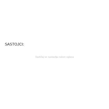
SASTOJCI:
Sadržaj se nastavlja nakon oglasa