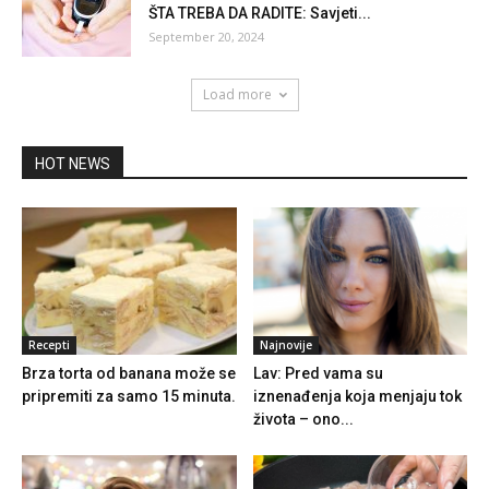
ŠTA TREBA DA RADITE: Savjeti...
September 20, 2024
Load more
HOT NEWS
Recepti
Najnovije
Brza torta od banana može se
Lav: Pred vama su
pripremiti za samo 15 minuta.
iznenađenja koja menjaju tok
života – ono...