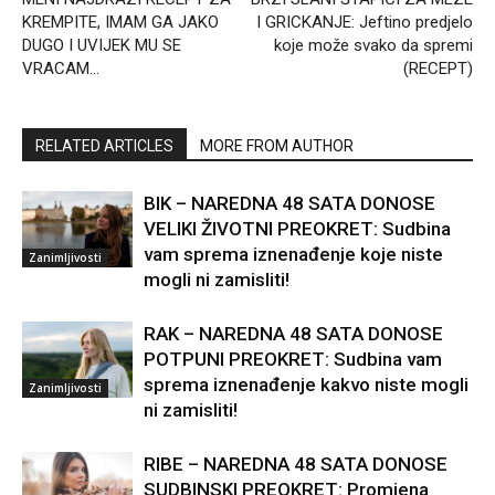
KREMPITE, IMAM GA JAKO
I GRICKANJE: Jeftino predjelo
DUGO I UVIJEK MU SE
koje može svako da spremi
VRACAM…
(RECEPT)
RELATED ARTICLES
MORE FROM AUTHOR
BIK – NAREDNA 48 SATA DONOSE
VELIKI ŽIVOTNI PREOKRET: Sudbina
vam sprema iznenađenje koje niste
Zanimljivosti
mogli ni zamisliti!
RAK – NAREDNA 48 SATA DONOSE
POTPUNI PREOKRET: Sudbina vam
sprema iznenađenje kakvo niste mogli
Zanimljivosti
ni zamisliti!
RIBE – NAREDNA 48 SATA DONOSE
SUDBINSKI PREOKRET: Promjena