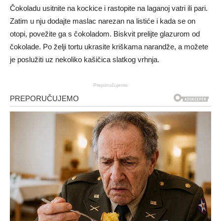
Čokoladu usitnite na kockice i rastopite na laganoj vatri ili pari.
Zatim u nju dodajte maslac narezan na listiće i kada se on
otopi, povežite ga s čokoladom. Biskvit prelijte glazurom od
čokolade. Po želji tortu ukrasite kriškama narandže, a možete
je poslužiti uz nekoliko kašičica slatkog vrhnja.
Preporučujemo