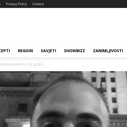
a
Privacy Policy
Contact
CEPTI
REGION
SAVJETI
SHOWBIZZ
ZANIMLJIVOSTI
odan Janković u 34. godini