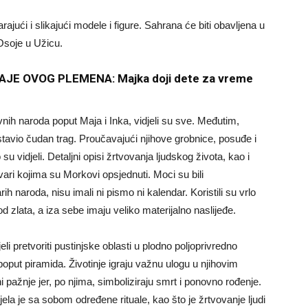
jući i slikajući modele i figure. Sahrana će biti obavljena u
 Osoje u Užicu.
JE OVOG PLEMENA: Majka doji dete za vreme
evnih naroda poput Maja i Inka, vidjeli su sve. Međutim,
tavio čudan trag. Proučavajući njihove grobnice, posuđe i
su vidjeli. Detaljni opisi žrtvovanja ljudskog života, kao i
ri kojima su Morkovi opsjednuti. Moci su bili
rih naroda, nisu imali ni pismo ni kalendar. Koristili su vrlo
d zlata, a iza sebe imaju veliko materijalno naslijeđe.
eli pretvoriti pustinjske oblasti u plodno poljoprivredno
poput piramida. Životinje igraju važnu ulogu u njihovim
i pažnje jer, po njima, simboliziraju smrt i ponovno rođenje.
la je sa sobom određene rituale, kao što je žrtvovanje ljudi