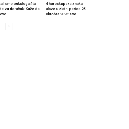
tali smo onkologa šta
4 horoskopska znaka
de za doručak: Kaže da
ulaze u zlatni period 25.
 ovo...
oktobra 2025: Sve...