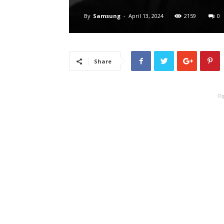
By
Samsung
-
April 13, 2024
2159
0
Share
Og