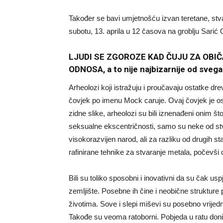
Također se bavi umjetnošću izvan teretane, stvara
subotu, 13. aprila u 12 časova na groblju Sarić
LJUDI SE ZGOROZE KAD ČUJU ZA OBIČA
ODNOSA, a to nije najbizarnije od svega
Arheolozi koji istražuju i proučavaju ostatke dr
čovjek po imenu Mock caruje. Ovaj čovjek je os
zidne slike, arheolozi su bili iznenađeni onim što 
seksualne ekscentričnosti, samo su neke od stva
visokorazvijen narod, ali za razliku od drugih sta
rafinirane tehnike za stvaranje metala, počevši o
Bili su toliko sposobni i inovativni da su čak uspj
zemljište. Posebne ih čine i neobične strukture 
životima. Sove i slepi miševi su posebno vrijedn
Takođe su veoma ratoborni. Pobjeda u ratu donije