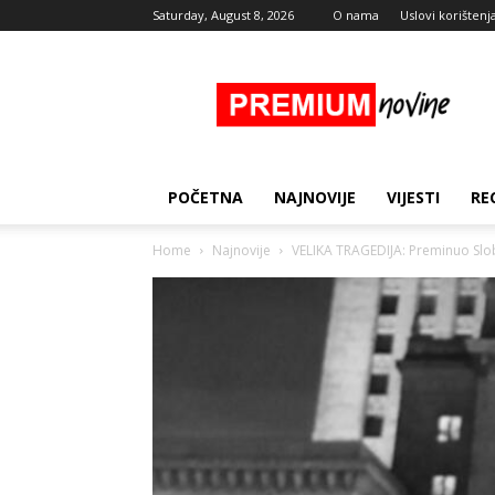
Saturday, August 8, 2026
O nama
Uslovi korištenj
Premium
Novine
POČETNA
NAJNOVIJE
VIJESTI
RE
Home
Najnovije
VELIKA TRAGEDIJA: Preminuo Slob