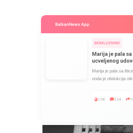
BalkanNews App
EKSKLUZIVNO
Marija je pala sa 
ucveljenog udovc
Marija je pala sa liti
onda je obdukcija otkr
1.0K
234
1