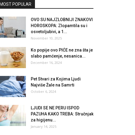
MOST POPULAR
OVO SU NAJZLOBNIJI ZNAKOVI
HOROSKOPA: Zlopamtila su i
osvetoljubivi, a 1...
November 10, 2025
Ko popije ovo PIĆE ne zna šta je
slabo pamćenje, nesanica...
December 16, 2024
Pet Stvari za Kojima Ljudi
Najviše Žale na Samrti
October 6, 2024
LJUDI SE NE PERU ISPOD
PAZUHA KAKO TREBA: Stručnjak
za higijenu...
January 14, 2025