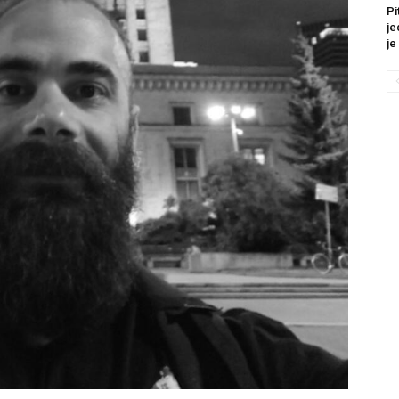
Pi
je
je