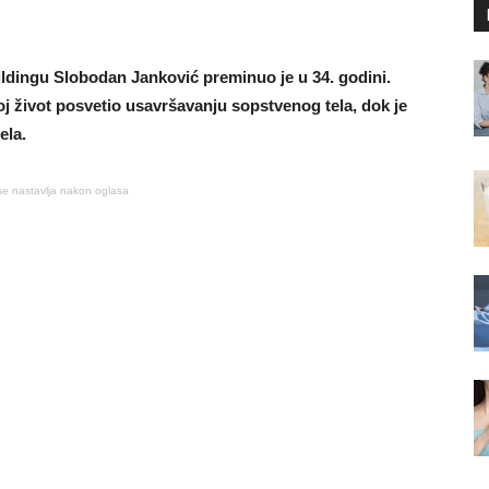
ildingu Slobodan Janković preminuo je u 34. godini.
j život posvetio usavršavanju sopstvenog tela, dok je
ela.
se nastavlja nakon oglasa