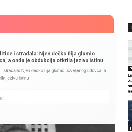
litice i stradala: Njen dečko Ilija glumio
a, a onda je obdukcija otkrila jezivu istinu
N
ce i stradala: Njen dečko Ilija glumio ucveljenog udovca, a
Li
ila jezivu istinu
za
su
na
45
S