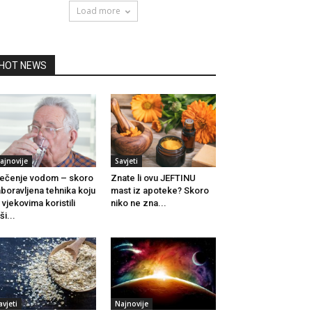
Load more
HOT NEWS
ajnovije
Savjeti
ječenje vodom – skoro
Znate li ovu JEFTINU
boravljena tehnika koju
mast iz apoteke? Skoro
 vjekovima koristili
niko ne zna...
ši...
avjeti
Najnovije