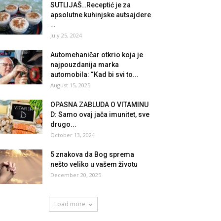
SUTLIJAŠ…Receptić je za
apsolutne kuhinjske autsajdere
…
July 25, 2024
Automehaničar otkrio koja je
najpouzdanija marka
automobila: “Kad bi svi to...
August 15, 2025
OPASNA ZABLUDA O VITAMINU
D: Samo ovaj jača imunitet, sve
drugo...
October 13, 2024
5 znakova da Bog sprema
nešto veliko u vašem životu
December 20, 2025
Load more