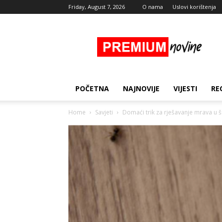
Friday, August 7, 2026
O nama
Uslovi korištenja
Premium
Novine
POČETNA
NAJNOVIJE
VIJESTI
RE
Home
Savjeti
Domaći trik za rješavanje mrava u šup