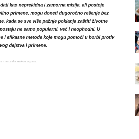
ati kao neprekidna i zamorna misija, ali postoje
avilno primene, mogu doneti dugoročno rešenje bez
e, kada se sve više pažnje poklanja zaštiti životne
i postaju ne samo popularni, već i neophodni. U
ne i efikasne metode koje mogu pomoći u borbi protiv
vog dejstva i primene.
se nastavlja nakon oglasa