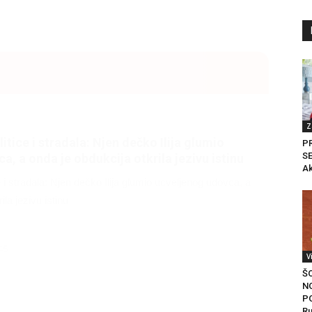
Z
litice i stradala: Njen dečko Ilija glumio
P
SE
a, a onda je obdukcija otkrila jezivu istinu
Ak
ce i stradala: Njen dečko Ilija glumio ucveljenog udovca, a
ila jezivu istinu
45
V
Š
N
P
Ru