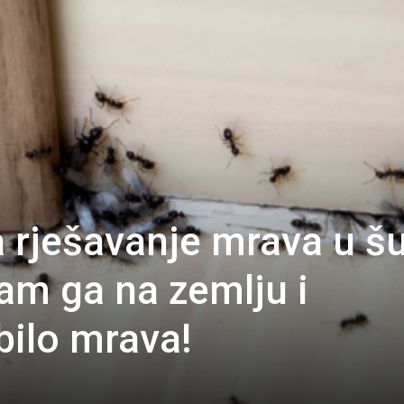
 rješavanje mrava u šu
sam ga na zemlju i
bilo mrava!