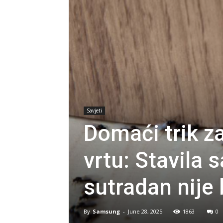
Savjeti
Domaći trik za
vrtu: Stavila 
sutradan nije 
By
Samsung
-
June 28, 2025
1863
0