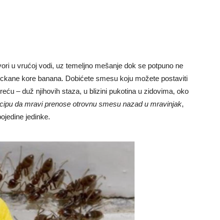
tvori u vrućoj vodi, uz temeljno mešanje dok se potpuno ne
seckane kore banana. Dobićete smesu koju možete postaviti
reću – duž njihovih staza, u blizini pukotina u zidovima, oko
incipu da mravi prenose otrovnu smesu nazad u mravinjak
,
ojedine jedinke.