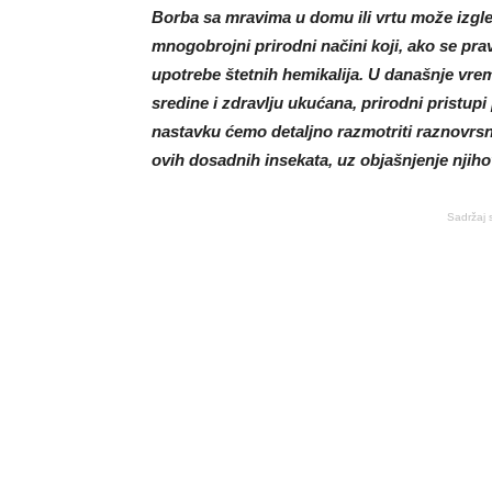
Borba sa mravima u domu ili vrtu može izgled
mnogobrojni prirodni načini koji, ako se pr
upotrebe štetnih hemikalija. U današnje vrem
sredine i zdravlju ukućana, prirodni pristup
nastavku ćemo detaljno razmotriti raznovrs
ovih dosadnih insekata, uz objašnjenje njiho
Sadržaj 