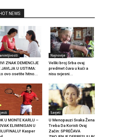
HOT NEWS
animljivosti
Najnovije
RVI ZNAK DEMENCIJE
Veliki broj Srba ovaj
 JAVLJA U USTIMA:
predmet čuva u kući a
o ovo osetite hitno...
nisu svjesni...
ijesti
Savjeti
OK U MONTE KARLU –
U Menopauzi Svaka Žena
OVAK ELIMINISAN U
Treba Da Koristi Ovaj
OLUFINALU! Kasper
Začin: SPREČAVA
d...
ZNOJENJE,DEPRESIJU,BOL...