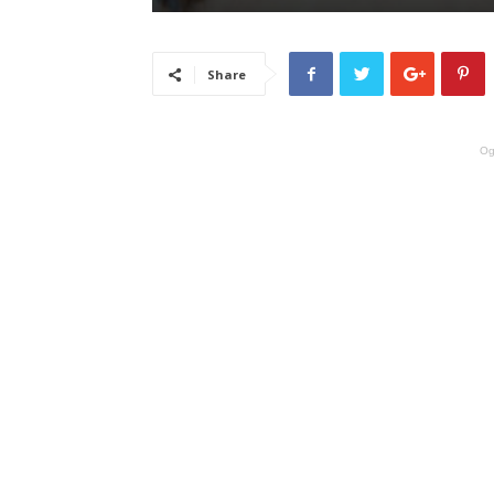
Share
Og