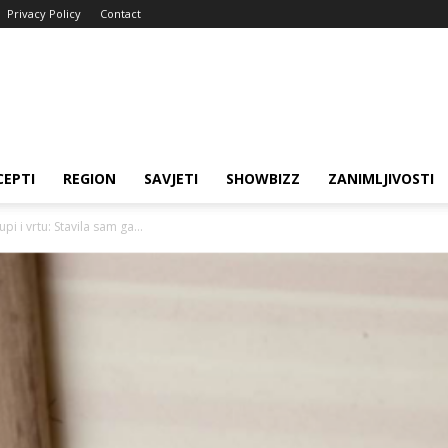
Privacy Policy
Contact
CEPTI
REGION
SAVJETI
SHOWBIZZ
ZANIMLJIVOSTI
i i vrtu: Stavila sam ga...