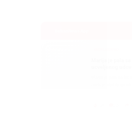
BalkanNews App
EKSKLUZIVNO
Marija je pala sa 
ucveljenog udovc
Marija je pala sa liti
onda je obdukcija otkr
1.0K
234
1