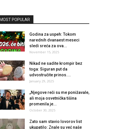
MOST POPULAR
Godina za uspeh: Tokom
narednih dvanaest meseci
sledi sreća za ova...
November 15, 2025
Nikad ne sadite krompir bez
toga: Siguran put da
udvostručite prinos....
January 29, 2025
„Njegove reči su me ponižavale,
ali moja osvetnička tišina
promenila je...
October 30, 2025
Zato sam stavio lovorov list
ukupatilo: Znale su već naše