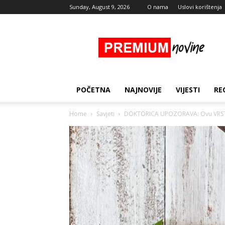
Sunday, August 9, 2026
O nama
Uslovi korištenja
Premium
Novine
POČETNA
NAJNOVIJE
VIJESTI
RE
Home
Savjeti
DOKTORICA UPOZORAVA: Ovu VRSTU RI