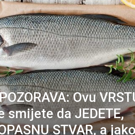
POZORAVA: Ovu VRST
e smijete da JEDETE,
 OPASNU STVAR, a jak