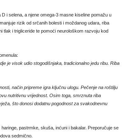
ina D i selena, a njene omega-3 masne kiseline pomažu u
smanjuje rizik od srčanih bolesti i moždanog udara, riba
vni tlak i trigliceride te pomoći neurološkom razvoju kod
apomenula:
je je visok udio stogodišnjaka, tradicionalno jedu ribu. Riba
osti, način pripreme igra ključnu ulogu. Pečenje na roštilju
govu nutritivnu vrijednost. Osim toga, smrznuta riba
 svježa, što donosi dodatnu pogodnost za svakodnevnu
e, haringe, pastrmke, skuša, inćuni i bakalar. Preporučuje se
lodova sedmično.