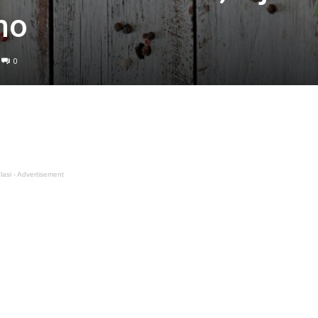
mo
0
lasi - Advertisement