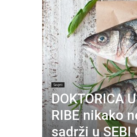
Savjeti
DOKTORICA U
RIBE nikako n
sadrži u SEBI