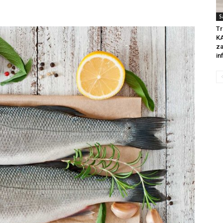
S
Tr
KA
za
in