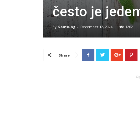
često je jede
By
Samsung
-
December 12, 2024
1262
Share
Og