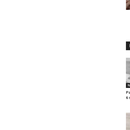
litice i stradala: Njen dečko Ilija glumio
a, a onda je obdukcija otkrila jezivu istinu
N
ce i stradala: Njen dečko Ilija glumio ucveljenog udovca, a
Pa
6 
ila jezivu istinu
45