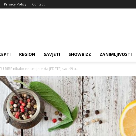
Privacy Policy
Contact
CEPTI
REGION
SAVJETI
SHOWBIZZ
ZANIMLJIVOSTI
BE nikako ne smijete da JEDETE, sadrži u...