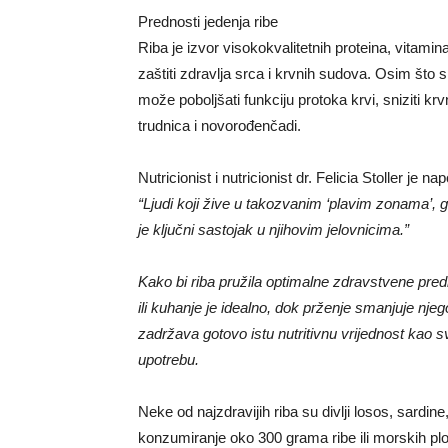
Prednosti jedenja ribe
Riba je izvor visokokvalitetnih proteina, vitam
zaštiti zdravlja srca i krvnih sudova. Osim što 
može poboljšati funkciju protoka krvi, sniziti kr
trudnica i novorođenčadi.
Nutricionist i nutricionist dr. Felicia Stoller je n
“Ljudi koji žive u takozvanim ‘plavim zonama’, gd
je ključni sastojak u njihovim jelovnicima.”
Kako bi riba pružila optimalne zdravstvene predn
ili kuhanje je idealno, dok prženje smanjuje nje
zadržava gotovo istu nutritivnu vrijednost kao
upotrebu.
Neke od najzdravijih riba su divlji losos, sardin
konzumiranje oko 300 grama ribe ili morskih p