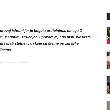
dravoj ishrani jer je bogata proteinima, omega-3
i. Međutim, stručnjaci upozoravaju da nisu sve vrste
žavati štetne tvari koje su štetne po zdravlje,
činama.
se nastavlja nakon oglasa