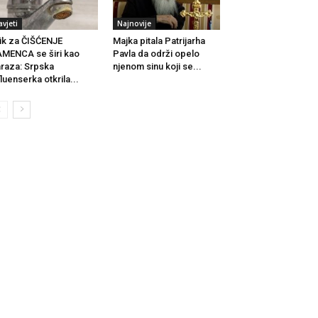
avjeti
Najnovije
ik za ČIŠĆENJE
Majka pitala Patrijarha
MENCA se širi kao
Pavla da održi opelo
raza: Srpska
njenom sinu koji se...
fluenserka otkrila...