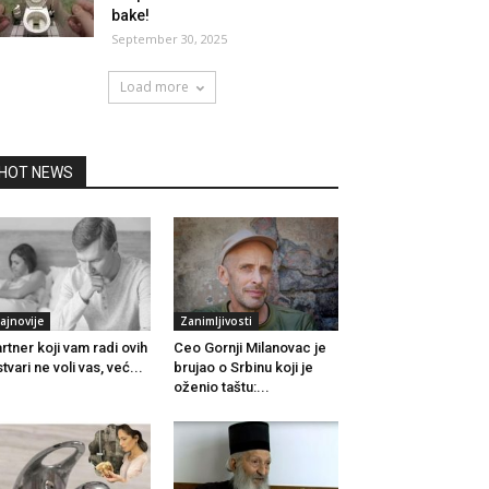
bake!
September 30, 2025
Load more
HOT NEWS
ajnovije
Zanimljivosti
rtner koji vam radi ovih
Ceo Gornji Milanovac je
stvari ne voli vas, već...
brujao o Srbinu koji je
oženio taštu:...