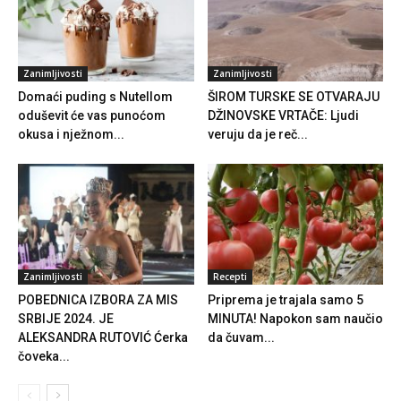
Zanimljivosti
Zanimljivosti
Domaći puding s Nutellom
ŠIROM TURSKE SE OTVARAJU
oduševit će vas punoćom
DŽINOVSKE VRTAČE: Ljudi
okusa i nježnom...
veruju da je reč...
Zanimljivosti
Recepti
POBEDNICA IZBORA ZA MIS
Priprema je trajala samo 5
SRBIJE 2024. JE
MINUTA! Napokon sam naučio
ALEKSANDRA RUTOVIĆ Ćerka
da čuvam...
čoveka...