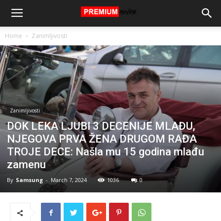
Home
Zanimljivosti
Zanimljivosti
DOK LEKA LJUBI 3 DECENIJE MLAĐU,
NJEGOVA PRVA ŽENA DRUGOM RAĐA
TROJE DECE: Našla mu 15 godina mlađu
zamenu
By
Samsung
-
March 7, 2024
1036
0