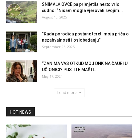
SNIMALA OVCE pa primjetila nešto vrlo
čudno: “Nisam mogla vjerovati svojim...
August 13, 2025
“Kada porodica postane teret: moja priča o
nezahvalnosti i oslobađanju”
September 25, 2025
“ZANIMA VAS OTKUD MOJ DNK NA ČAURI U
UČIONICI? PUSTITE MAŠTI...
May 17, 2024
Load more
HOT NEWS