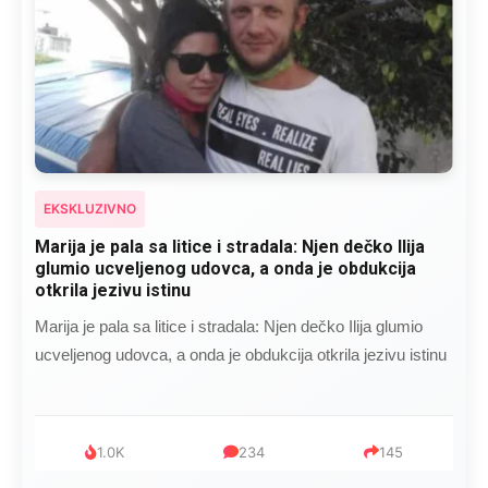
EKSKLUZIVNO
Kad se Marin suprug razbolio ona ga kupala,
pelene mu mijenjala: Jedno jutro je poslao po
čokoladu..
Kad se Marin suprug razbolio ona ga kupala, pelene mu
mijenjala: Jedno jutro je poslao po čokoladu..
999
321
234