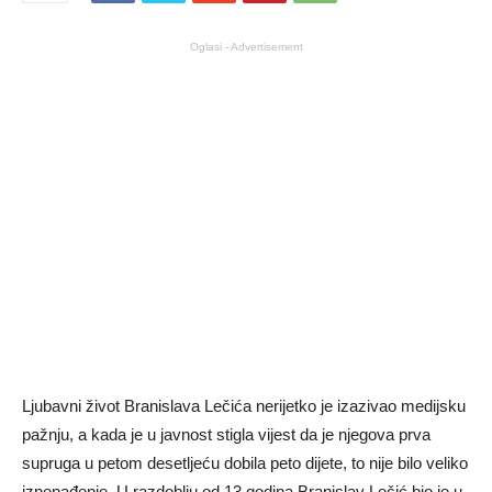
Oglasi - Advertisement
Ljubavni život Branislava Lečića nerijetko je izazivao medijsku
pažnju, a kada je u javnost stigla vijest da je njegova prva
supruga u petom desetljeću dobila peto dijete, to nije bilo veliko
iznenađenje. U razdoblju od 13 godina Branislav Lečić bio je u