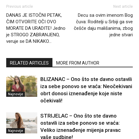
Previous article
Next article
DANAS JE ISTOČNI PETAK,
Decu sa ovim imenom Bog
ČIM OTVORITE OČI OVO
čuva: Roditelji u Srbiji ga sve
MORATE DA URADITE! Jedno
češće daju mališanima, zbog
je STROGO ZABRANJENO,
jedne stvari
veruje se DA NIKAKO…
RELATED ARTICLES
MORE FROM AUTHOR
BLIZANAC – Ono što ste davno ostavili
iza sebe ponovo se vraća: Neočekivani
obrt donosi iznenađenje koje niste
Najnovije
očekivali!
STRIJELAC – Ono što ste davno
ostavili iza sebe ponovo se vraća:
Veliko iznenađenje mijenja pravac
Najnovije
vaše sudbine!