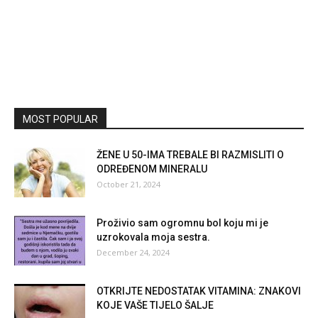
MOST POPULAR
ŽENE U 50-IMA TREBALE BI RAZMISLITI O
ODREĐENOM MINERALU
October 21, 2024
Proživio sam ogromnu bol koju mi ​​je
uzrokovala moja sestra.
December 24, 2024
OTKRIJTE NEDOSTATAK VITAMINA: ZNAKOVI
KOJE VAŠE TIJELO ŠALJE