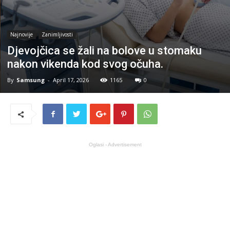
Najnovije
Zanimljivosti
Djevojčica se žali na bolove u stomaku
nakon vikenda kod svog očuha.
By
Samsung
-
April 17, 2026
1165
0
Oglasi - Advertisement