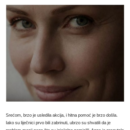
Srećom, brzo je usledila akcija, i hitna pomoć je brzo došla.
Iako su liječnici prvo bili zabrinuti, ubrzo su shvatili da je