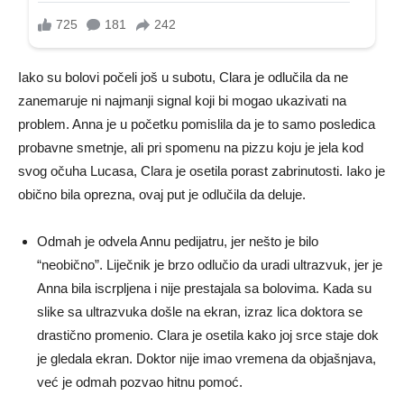
Iako su bolovi počeli još u subotu, Clara je odlučila da ne
zanemaruje ni najmanji signal koji bi mogao ukazivati na
problem. Anna je u početku pomislila da je to samo posledica
probavne smetnje, ali pri spomenu na pizzu koju je jela kod
svog očuha Lucasa, Clara je osetila porast zabrinutosti. Iako je
obično bila oprezna, ovaj put je odlučila da deluje.
Odmah je odvela Annu pedijatru, jer nešto je bilo
“neobično”. Liječnik je brzo odlučio da uradi ultrazvuk, jer je
Anna bila iscrpljena i nije prestajala sa bolovima. Kada su
slike sa ultrazvuka došle na ekran, izraz lica doktora se
drastično promenio. Clara je osetila kako joj srce staje dok
je gledala ekran. Doktor nije imao vremena da objašnjava,
već je odmah pozvao hitnu pomoć.