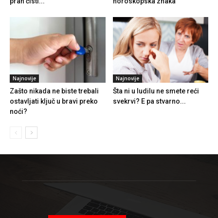
prah čisti...
horoskopska znaka
Najnovije
Najnovije
Zašto nikada ne biste trebali
Šta ni u ludilu ne smete reći
ostavljati ključ u bravi preko
svekrvi? E pa stvarno...
noći?