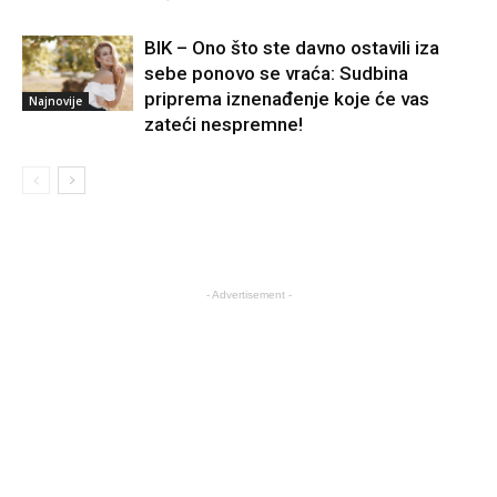
BIK – Ono što ste davno ostavili iza
sebe ponovo se vraća: Sudbina
priprema iznenađenje koje će vas
Najnovije
zateći nespremne!
- Advertisement -