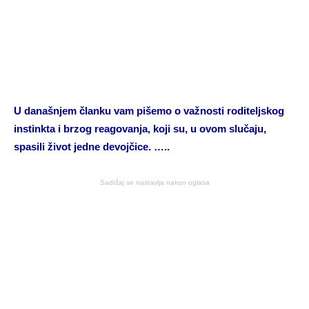
U današnjem članku vam pišemo o važnosti roditeljskog
instinkta i brzog reagovanja, koji su, u ovom slučaju,
spasili život jedne devojčice. …..
Sadržaj se nastavlja nakon oglasa