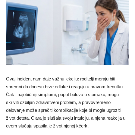
Ovaj incident nam daje važnu lekciju: roditelji moraju biti
spremni da donesu brze odluke i reaguju u pravom trenutku.
Čak i najobičniji simptomi, poput bolova u stomaku, mogu
skriviti ozbiljan zdravstveni problem, a pravovremeno
delovanje može sprečiti komplikacije koje bi mogle ugroziti
život deteta. Clara je slušala svoju intuiciju, a njena reakcija u
ovom slučaju spasila je život njenoj kćerki.