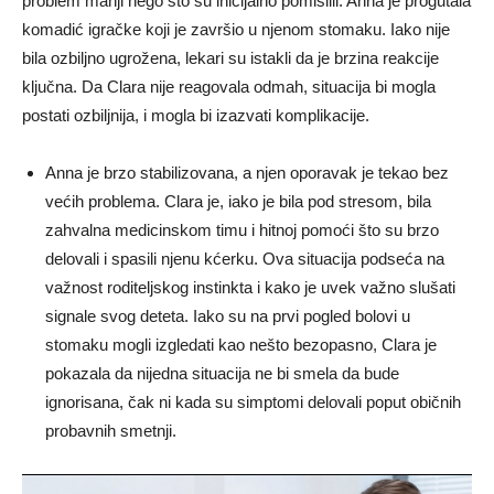
problem manji nego što su inicijalno pomislili. Anna je progutala
komadić igračke koji je završio u njenom stomaku. Iako nije
bila ozbiljno ugrožena, lekari su istakli da je brzina reakcije
ključna. Da Clara nije reagovala odmah, situacija bi mogla
postati ozbiljnija, i mogla bi izazvati komplikacije.
Anna je brzo stabilizovana, a njen oporavak je tekao bez
većih problema. Clara je, iako je bila pod stresom, bila
zahvalna medicinskom timu i hitnoj pomoći što su brzo
delovali i spasili njenu kćerku. Ova situacija podseća na
važnost roditeljskog instinkta i kako je uvek važno slušati
signale svog deteta. Iako su na prvi pogled bolovi u
stomaku mogli izgledati kao nešto bezopasno, Clara je
pokazala da nijedna situacija ne bi smela da bude
ignorisana, čak ni kada su simptomi delovali poput običnih
probavnih smetnji.