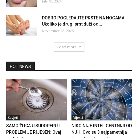
July 10, 2024
DOBRO POGLEDAJTE PRSTE NA NOGAMA:
Ukoliko je drugi prst duži od...
November 28, 2025
Load more
HOT NEWS
Savjeti
Vijesti
SAMO ŽLICA U SUDOPERU I
NIKO NIJE INTELIGENTNIJI OD
PROBLEM JE RIJEŠEN: Ovaj
NJIH Ovo su 3 najpametnija