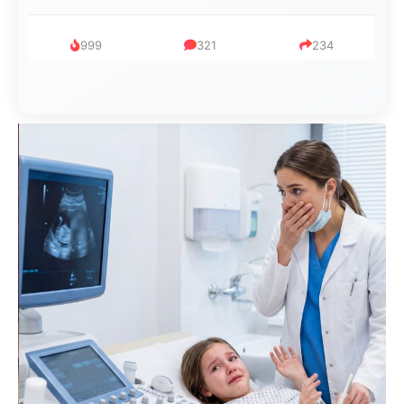
999
321
234