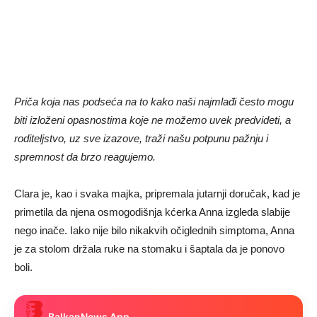
Priča koja nas podseća na to kako naši najmlađi često mogu
biti izloženi opasnostima koje ne možemo uvek predvideti, a
roditeljstvo, uz sve izazove, traži našu potpunu pažnju i
spremnost da brzo reagujemo.
Clara je, kao i svaka majka, pripremala jutarnji doručak, kad je
primetila da njena osmogodišnja kćerka Anna izgleda slabije
nego inače. Iako nije bilo nikakvih očiglednih simptoma, Anna
je za stolom držala ruke na stomaku i šaptala da je ponovo
boli.
BalkanNews App