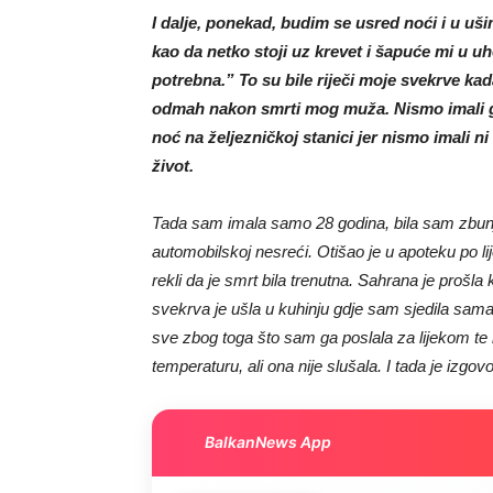
I dalje, ponekad, budim se usred noći i u ušim
kao da netko stoji uz krevet i šapuće mi u uh
potrebna.” To su bile riječi moje svekrve ka
odmah nakon smrti mog muža. Nismo imali gdj
noć na željezničkoj stanici jer nismo imali n
život.
Tada sam imala samo 28 godina, bila sam zbunj
automobilskoj nesreći. Otišao je u apoteku po lij
rekli da je smrt bila trenutna. Sahrana je prošla
svekrva je ušla u kuhinju gdje sam sjedila sama
sve zbog toga što sam ga poslala za lijekom te
temperaturu, ali ona nije slušala. I tada je izgovor
BalkanNews App