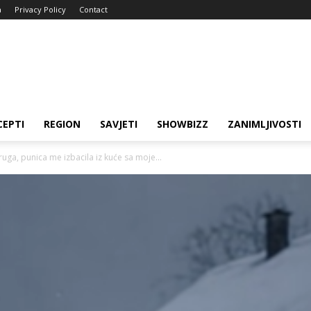
a
Privacy Policy
Contact
CEPTI
REGION
SAVJETI
SHOWBIZZ
ZANIMLJIVOSTI
a, punica me izbacila iz kuće sa moje...