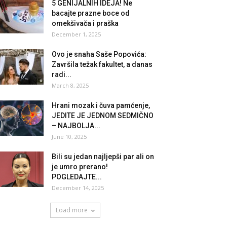
5 GENIJALNIH IDEJA! Ne
bacajte prazne boce od
omekšivača i praška
December 1, 2025
Ovo je snaha Saše Popovića:
Završila težak fakultet, a danas
radi...
March 8, 2025
Hrani mozak i čuva pamćenje,
JEDITE JE JEDNOM SEDMIČNO
– NAJBOLJA...
June 10, 2025
Bili su jedan najljepši par ali on
je umro prerano!
POGLEDAJTE...
December 14, 2025
Load more