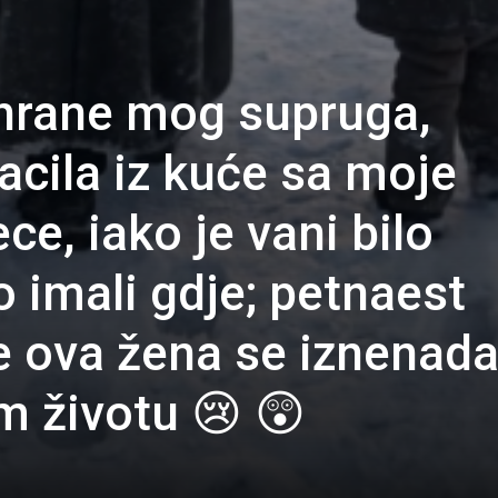
hrane mog supruga,
acila iz kuće sa moje
ce, iako je vani bilo
 imali gdje; petnaest
e ova žena se iznenad
m životu 😢 😲
0