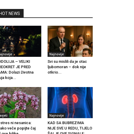
HOT NEWS
ajnovije
Najnovije
DOLIJA – VELIKI
Svi su mislili da je otac
REOKRET JE PRED
ljubomoran – dok nije
MA: Dolazi životna
otkrio...
uja koja...
avjeti
Najnovije
 stres ni nesanica:
KAD SA BUBREZIMA
ako veče popijte čaj
NIJE SVE U REDU, TIJELO
 ove biljke...
ŠALJE OVE SIGNALE:...