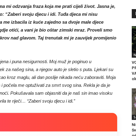
a mi odzvanja fraza koja me prati cijeli život. Jasna je,
o: “Zaberi svoju djecu i idi. Tuđa djeca mi nisu
da me izbacila iz kuće zajedno sa dvoje male djece
e otići, a vani je bio oštar zimski mraz. Proveli smo
i krov nad glavom. Taj trenutak mi je zauvijek promijenio
N
ena i puna nesigurnosti. Moj muž je poginuo u
VO
P
ek za našeg sina, a njegov auto je sletio s puta. Ljekari su
VA
 kao kroz maglu, ali dan poslije nikada neću zaboraviti. Moja
ol
 i počela me optuživati za smrt svog sina. Rekla je da je
 noći. Pokušavala sam objasniti da je naš sin imao visoku
ila te riječi… “Zaberi svoju djecu i idi.”
S
Ni
Sv
od