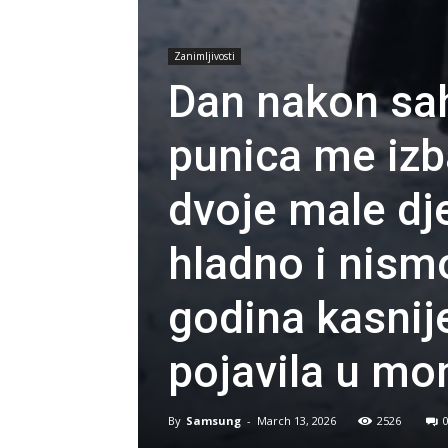
Zanimljivosti
Dan nakon sa
punica me izb
dvoje male dje
hladno i nismo
godina kasnij
pojavila u mo
By
Samsung
-
March 13, 2026
2526