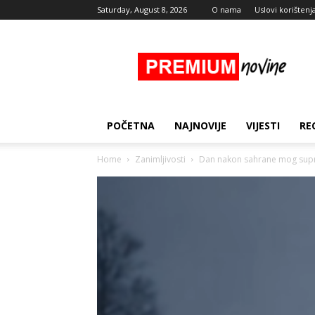
Saturday, August 8, 2026
O nama
Uslovi korištenj
Premium
Novine
POČETNA
NAJNOVIJE
VIJESTI
RE
Home
Zanimljivosti
Dan nakon sahrane mog suprug