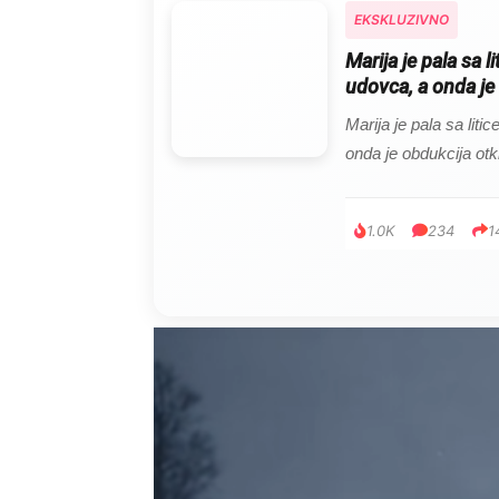
EKSKLUZIVNO
Marija je pala sa l
udovca, a onda je 
Marija je pala sa liti
onda je obdukcija otkr
1.0K
234
1