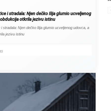
itice i stradala: Njen dečko Ilija glumio ucveljenog
obdukcija otkrila jezivu istinu
ce i stradala: Njen dečko Ilija glumio ucveljenog udovca, a
ila jezivu istinu
45