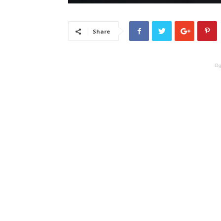
Share
Og