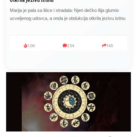
otkrila jezivu istinu
Marija je pala sa litice i stradala: Njen dečko Ilija glumio
ucveljenog udovca, a onda je obdukcija otkrila jezivu istinu
1.0K
234
145