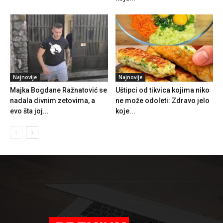
Najnovije
Najnovije
Majka Bogdane Ražnatović se
Uštipci od tikvica kojima niko
nadala divnim zetovima, a
ne može odoleti: Zdravo jelo
evo šta joj...
koje...