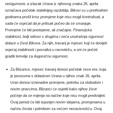
nesigurnosti, a izlazak Urana iz njihovog znaka 26. aprila
označava početak stabilnijeg razdoblja.
Bikovi su u prethodnim
godinama prošli kroz promjene koje nisu mogli kontrolisati, a
sada će osjećati da je pritisak počeo da se smanjuje.
Promjene će biti postepene, ali značajne.
Finansijska
stabilnost, bolji odnosi s drugima i veća unutrašnja sigurnost
dolaze u život Bikova.
Za njih, travanj je mjesec koji će donijeti
osjećaj stabilnosti i povratka u ravnotežu, a oni će početi
graditi temelje za dugoročnu sigurnost.
Za Blizance, mjesec travanj donosi početak nove ere, koja
je povezena s dolaskom Urana u njihov znak 26. aprila.
Uran donosi iznenadne promjene, potrebu za slobodom i
novim pravcima.
Blizanci će osjetiti kako njihov život
počinje da se mijenja na načine koje nisu mogli predvidjeti.
Ovaj period će biti ispunjen novim idejama, promjenama u
načinu života i potrebom za većom nezavisnošću. Ovaj