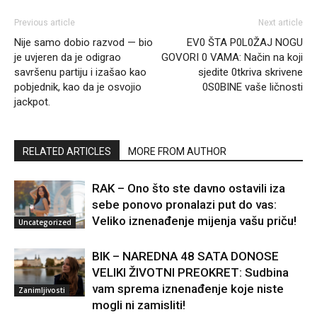
Previous article
Next article
Nije samo dobio razvod — bio
EV0 ŠTA P0L0ŽAJ NOGU
je uvjeren da je odigrao
GOVORI 0 VAMA: Način na koji
savršenu partiju i izašao kao
sjedite 0tkriva skrivene
pobjednik, kao da je osvojio
0S0BINE vaše ličnosti
jackpot.
RELATED ARTICLES
MORE FROM AUTHOR
RAK – Ono što ste davno ostavili iza
sebe ponovo pronalazi put do vas:
Veliko iznenađenje mijenja vašu priču!
Uncategorized
BIK – NAREDNA 48 SATA DONOSE
VELIKI ŽIVOTNI PREOKRET: Sudbina
vam sprema iznenađenje koje niste
Zanimljivosti
mogli ni zamisliti!