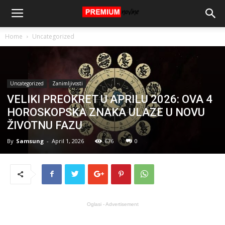
Home
Uncategorized
Uncategorized
Zanimljivosti
VELIKI PREOKRET U APRILU 2026: OVA 4
HOROSKOPSKA ZNAKA ULAZE U NOVU
ŽIVOTNU FAZU
By
Samsung
-
April 1, 2026
676
0
Oglasi - Advertisement