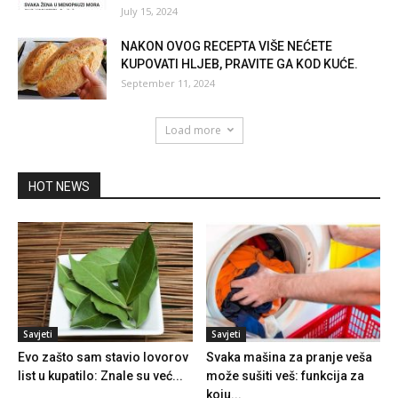
July 15, 2024
NAKON OVOG RECEPTA VIŠE NEĆETE
KUPOVATI HLJEB, PRAVITE GA KOD KUĆE.
September 11, 2024
Load more
HOT NEWS
Savjeti
Savjeti
Evo zašto sam stavio lovorov
Svaka mašina za pranje veša
list u kupatilo: Znale su već...
može sušiti veš: funkcija za
koju...