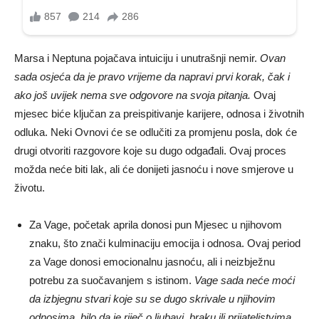
Marsa i Neptuna pojačava intuiciju i unutrašnji nemir.
Ovan
sada osjeća da je pravo vrijeme da napravi prvi korak, čak i
ako još uvijek nema sve odgovore na svoja pitanja.
Ovaj
mjesec biće ključan za preispitivanje karijere, odnosa i životnih
odluka. Neki Ovnovi će se odlučiti za promjenu posla, dok će
drugi otvoriti razgovore koje su dugo odgađali. Ovaj proces
možda neće biti lak, ali će donijeti jasnoću i nove smjerove u
životu.
Za Vage, početak aprila donosi pun Mjesec u njihovom
znaku, što znači kulminaciju emocija i odnosa. Ovaj period
za Vage donosi emocionalnu jasnoću, ali i neizbježnu
potrebu za suočavanjem s istinom.
Vage sada neće moći
da izbjegnu stvari koje su se dugo skrivale u njihovim
odnosima, bilo da je riječ o ljubavi, braku ili prijateljstvima.