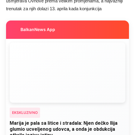
usmjerava Ovnove prema velikim promjenama, a najvažniji
trenutak za njih dolazi 13. aprila kada konjunkcija
BalkanNews App
EKSKLUZIVNO
Marija je pala sa litice i stradala: Njen dečko Ilija
glumio ucveljenog udovca, a onda je obdukcija