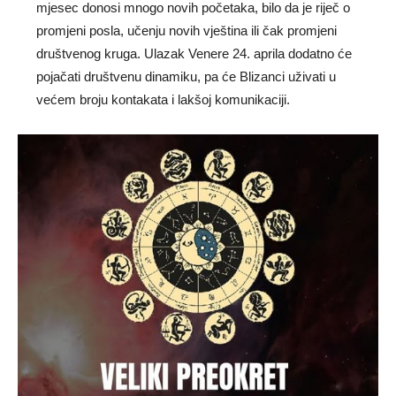
mjesec donosi mnogo novih početaka, bilo da je riječ o
promjeni posla, učenju novih vještina ili čak promjeni
društvenog kruga. Ulazak Venere 24. aprila dodatno će
pojačati društvenu dinamiku, pa će Blizanci uživati u
većem broju kontakata i lakšoj komunikaciji.