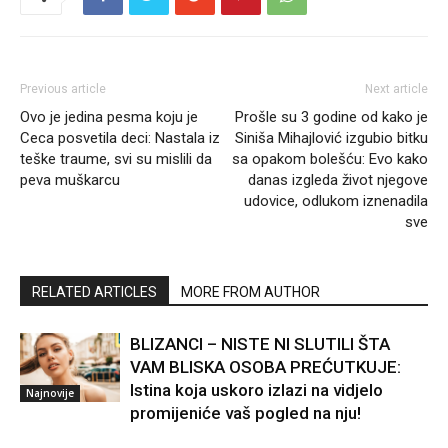
Previous article
Next article
Ovo je jedina pesma koju je
Prošle su 3 godine od kako je
Ceca posvetila deci: Nastala iz
Siniša Mihajlović izgubio bitku
teške traume, svi su mislili da
sa opakom bolešću: Evo kako
peva muškarcu
danas izgleda život njegove
udovice, odlukom iznenadila
sve
RELATED ARTICLES
MORE FROM AUTHOR
BLIZANCI – NISTE NI SLUTILI ŠTA
VAM BLISKA OSOBA PREĆUTKUJE:
Istina koja uskoro izlazi na vidjelo
Najnovije
promijeniće vaš pogled na nju!