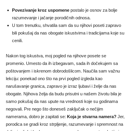
Povezivanje kroz uspomene
postalo je osnov za bolje
razumevanje i jačanje porodičnih odnosa.
U tom trenutku, shvatila sam da su njihovi poseti zapravo
bili pokušaj da nas obogate iskustvima i tradicijama koje su
cenili.
Nakon tog iskustva, moj pogled na njihove posete se
promenio. Umesto da ih izbegavam, sada ih dočekujem sa
poštovanjem i iskrenom dobrodošlicom. Naučila sam važnu
lekciju: ponekad ono što na prvi pogled izgleda kao
narušavanje granica, zapravo je izraz ljubavi i želje da nas
obogate. Njihova želja da budu prisutni u našem životu bila je
samo pokušaj da nas upute na vrednosti koje su godinama
negovali. Pre nego što doneseš zaključak o nečijim
namerama, dobro je zapitati se:
Koja je stvarna namera?
Jer,
porodica se gradi kroz strpljenje, razumevanje i spremnost na