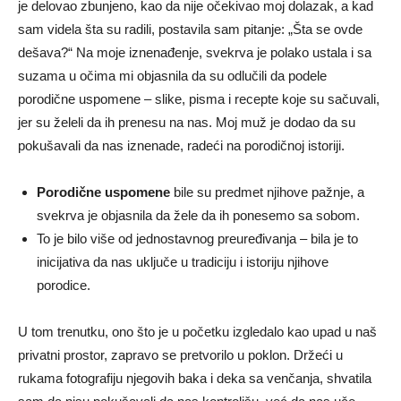
je delovao zbunjeno, kao da nije očekivao moj dolazak, a kad
sam videla šta su radili, postavila sam pitanje: „Šta se ovde
dešava?“ Na moje iznenađenje, svekrva je polako ustala i sa
suzama u očima mi objasnila da su odlučili da podele
porodične uspomene – slike, pisma i recepte koje su sačuvali,
jer su želeli da ih prenesu na nas. Moj muž je dodao da su
pokušavali da nas iznenade, radeći na porodičnoj istoriji.
Porodične uspomene
bile su predmet njihove pažnje, a
svekrva je objasnila da žele da ih ponesemo sa sobom.
To je bilo više od jednostavnog preuređivanja – bila je to
inicijativa da nas uključe u tradiciju i istoriju njihove
porodice.
U tom trenutku, ono što je u početku izgledalo kao upad u naš
privatni prostor, zapravo se pretvorilo u poklon. Držeći u
rukama fotografiju njegovih baka i deka sa venčanja, shvatila