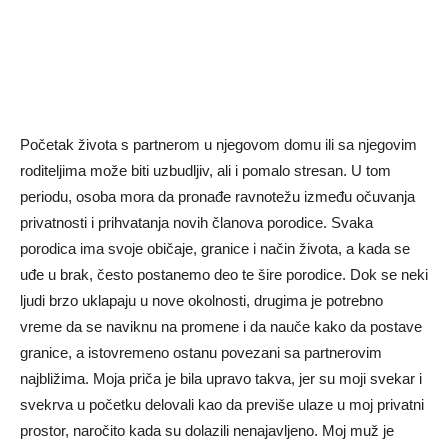
Početak života s partnerom u njegovom domu ili sa njegovim
roditeljima može biti uzbudljiv, ali i pomalo stresan. U tom
periodu, osoba mora da pronađe ravnotežu između očuvanja
privatnosti i prihvatanja novih članova porodice. Svaka
porodica ima svoje običaje, granice i način života, a kada se
uđe u brak, često postanemo deo te šire porodice. Dok se neki
ljudi brzo uklapaju u nove okolnosti, drugima je potrebno
vreme da se naviknu na promene i da nauče kako da postave
granice, a istovremeno ostanu povezani sa partnerovim
najbližima. Moja priča je bila upravo takva, jer su moji svekar i
svekrva u početku delovali kao da previše ulaze u moj privatni
prostor, naročito kada su dolazili nenajavljeno. Moj muž je