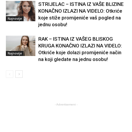
STRIJELAC – ISTINA IZ VAŠE BLIZINE
KONAČNO IZLAZI NA VIDELO: Otkriće
koje stiže promijeniće vaš pogled na
Najnovije
jednu osobu!
RAK – ISTINA IZ VAŠEG BLISKOG
KRUGA KONAČNO IZLAZI NA VIDELO:
Otkriće koje dolazi promijeniće način
Najnovije
na koji gledate na jednu osobu!
- Advertisement -