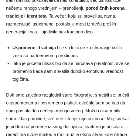
sam da nisu pokušavali da nas kontrolišu, već da nas uče
nečemu mnogo vrednijem – prenošenju
porodičnih korena,
tradicije i identiteta
. Ta večer, koju su proveli sa nama,
razmenjujući uspomene, postala je most između prošlih
generacija i nas, i ujedinila nas kao porodicu.
Uspomene i tradicija
bile su ključne za stvaranje boljih
veza sa partnerovom porodicom.
Iako je početni utisak bio da se narušava privatnost, sve se
promenilo kada sam shvatila duboko emotivnu vrednost
tog čina.
Dok smo zajedno razgledali stare fotografije, smejali se, pričali
o uspomenama i povremeno plakali, osećala sam se kao da
sam postala deo nečega mnogo većeg. Možda nisam bila
samo član porodice, već deo istorije koju oni nose. Moj svekar
je podelio uspomene iz svog detinjstva, svekrva je pričala o
receptima svoje majke, a moj muž je otkrio stvari koje nikada