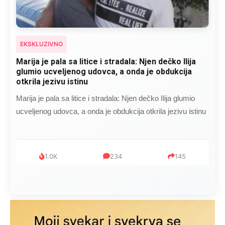
EKSKLUZIVNO
Kad se Marin suprug razbolio ona ga kupala,
pelene mu mijenjala: Jedno jutro je poslao po
čokoladu..
Kad se Marin suprug razbolio ona ga kupala, pelene mu
mijenjala: Jedno jutro je poslao po čokoladu..
999
321
234