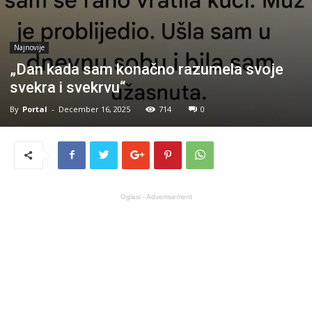
Najnovije
„Dan kada sam konačno razumela svoje
svekra i svekrvu“
By
Portal
-
December 16, 2025
714
0
Oglasi - Advertisement