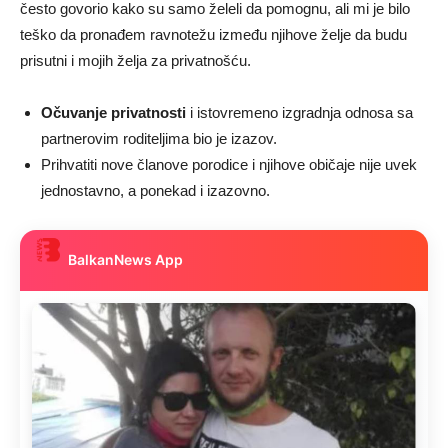
često govorio kako su samo želeli da pomognu, ali mi je bilo
teško da pronađem ravnotežu između njihove želje da budu
prisutni i mojih želja za privatnošću.
Očuvanje privatnosti
i istovremeno izgradnja odnosa sa
partnerovim roditeljima bio je izazov.
Prihvatiti nove članove porodice i njihove običaje nije uvek
jednostavno, a ponekad i izazovno.
BalkanNews App