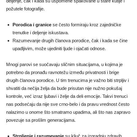
deljenje, čak i kada su uspomene spakovane u stare kutije i
požutele fotografije.
Porodica i granice
se često formiraju kroz zajedničke
trenutke i deljenje iskustava.
Razumevanje drugih članova porodice, čak i kada se čine
upadljivim, može ujediniti ljude i ojačati odnose.
Mnogi parovi se suočavaju sličnim situacijama, u kojima je
potrebno da pronađu ravnotežu između privatnosti i brige
drugih članova porodice. U tim trenucima je važno biti strpljiv i
shvatiti da nečija želja da bude prisutan nije nužno pokušaj
kontrole, već izraz ljubavi i želje da deli emocije. Takvi trenuci
nas podsećaju da nije sve crno-belo i da pravu vrednost često
nalazimo u onome što smatramo upadima, ali što nas zapravo
povezuje sa prošlim generacijama.
Strpljenje i razumevanje
su ključ za izgradnju zdravih