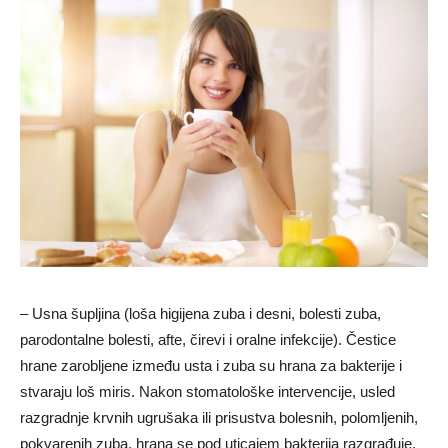
– Usna šupljina (loša higijena zuba i desni, bolesti zuba,
parodontalne bolesti, afte, čirevi i oralne infekcije). Čestice
hrane zarobljene između usta i zuba su hrana za bakterije i
stvaraju loš miris. Nakon stomatološke intervencije, usled
razgradnje krvnih ugrušaka ili prisustva bolesnih, polomljenih,
pokvarenih zuba, hrana se pod uticajem bakterija razgrađuje,