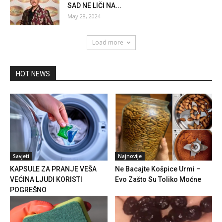
SAD NE LIČI NA...
May 28, 2024
Load more
HOT NEWS
Savjeti
Najnovije
KAPSULE ZA PRANJE VEŠA
Ne Bacajte Košpice Urmi –
VEĆINA LJUDI KORISTI
Evo Zašto Su Toliko Moćne
POGREŠNO