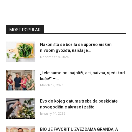
MOST POPULAR
Nakon što se borila sa uporno niskim
nivoom gvožđa, naišla je...
December 8, 2024
„Lete samo oni najbliži, a ti, naivna, sjedi kod
kuće!” —...
March 19, 2026
Evo do kojeg datuma treba da poskidate
novogodišnje ukrase i zašto
January 14, 2025
BIO JE FAVORIT U ZVEZDAMA GRANDA, A