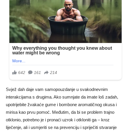
Svjež dah daje vam samopouzdanje u svakodnevnim
interakcijama s drugima. Ako sumnjate da imate loš zadah,
upotrijebite žvakaće gume i bombone aromatičnog okusa i
mirisa kao prvu pomoć. Međutim, da bi se problem trajno
otklonio, potrebno je i pronaći uzrok i otkloniti ga – kroz
liječenje, ali i usmjeriti se na prevenciju i spriječiti stvaranje