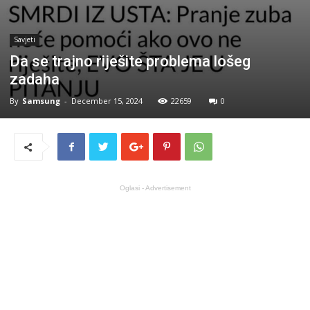
Savjeti
Da se trajno riješite problema lošeg
zadaha
By
Samsung
-
December 15, 2024
22659
0
Oglasi - Advertisement