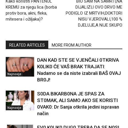
Kako koristiti PANTENOL
BIO SAM NA SAMRTI,NA
KREMU za njegu lica (borba
DIJALIZI,I OVO DRVO ME
protiv bora, akni, fleka,
PODIGLO IZ MRTVIH,DOKTORI
mitesera i ožiljaka)?
NISU VJEROVALI,100 %
DJELUJE,A NIJE SKUPO
RELATED ARTICLES
MORE FROM AUTHOR
DAN KAD STE SE VJENČALI 0TKRIVA
K0LIK0 ĆE VAŠ BRAK TRAJATI:
Nadamo se da niste izabrali BAŠ 0VAJ
Najnovije
BR0J!
S0DA BIKARB0NA JE SPAS ZA
ST0MAK, ALI SAMO AKO SE KORISTI
0VAK0: Dr Sanja otkrila jedini ispravan
Najnovije
način
EV0 K0LIK0 DUG0 TREBA DA SE N0SI