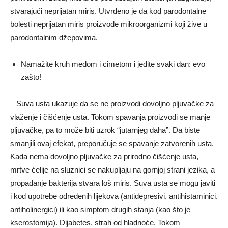
stvarajući neprijatan miris. Utvrđeno je da kod parodontalne
bolesti neprijatan miris proizvode mikroorganizmi koji žive u
parodontalnim džepovima.
Namažite kruh medom i cimetom i jedite svaki dan: evo
zašto!
– Suva usta ukazuje da se ne proizvodi dovoljno pljuvačke za
vlaženje i čišćenje usta. Tokom spavanja proizvodi se manje
pljuvačke, pa to može biti uzrok “jutarnjeg daha”. Da biste
smanjili ovaj efekat, preporučuje se spavanje zatvorenih usta.
Kada nema dovoljno pljuvačke za prirodno čišćenje usta,
mrtve ćelije na sluznici se nakupljaju na gornjoj strani jezika, a
propadanje bakterija stvara loš miris. Suva usta se mogu javiti
i kod upotrebe određenih lijekova (antidepresivi, antihistaminici,
antiholinergici) ili kao simptom drugih stanja (kao što je
kserostomija). Dijabetes, strah od hladnoće. Tokom