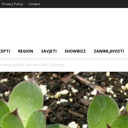
Privacy Policy
Contact
CEPTI
REGION
SAVJETI
SHOWBIZZ
ZANIMLJIVOSTI
ge mogu postati deo prošlosti: Za svega...