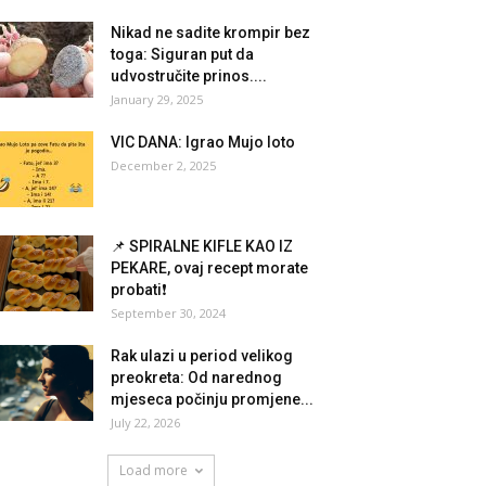
Nikad ne sadite krompir bez
toga: Siguran put da
udvostručite prinos....
January 29, 2025
VIC DANA: Igrao Mujo loto
December 2, 2025
📌 SPIRALNE KIFLE KAO IZ
PEKARE, ovaj recept morate
probati❗
September 30, 2024
Rak ulazi u period velikog
preokreta: Od narednog
mjeseca počinju promjene...
July 22, 2026
Load more