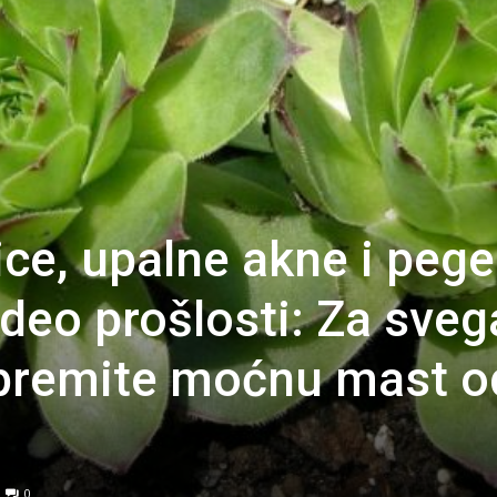
ice, upalne akne i pege
deo prošlosti: Za sveg
ipremite moćnu mast o
0