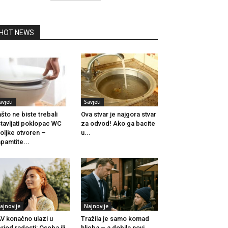
HOT NEWS
avjeti
Savjeti
što ne biste trebali
Ova stvar je najgora stvar
tavljati poklopac WC
za odvod! Ako ga bacite
oljke otvoren –
u...
pamtite...
ajnovije
Najnovije
V konačno ulazi u
Tražila je samo komad
riod radosti: Osoba ili
hljeba – a dobila novi