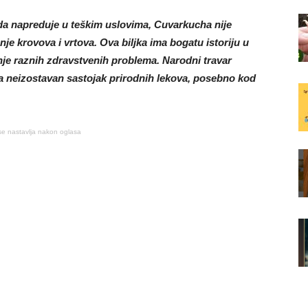
da napreduje u teškim uslovima, Cuvarkucha nije
je krovova i vrtova. Ova biljka ima bogatu istoriju u
anje raznih zdravstvenih problema. Narodni travar
ka neizostavan sastojak prirodnih lekova, posebno kod
se nastavlja nakon oglasa