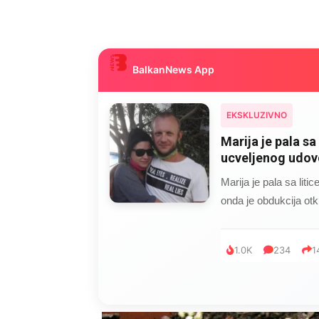
BalkanNews App
EKSKLUZIVNO
Kad se Marin sup
mijenjala: Jedno
Kad se Marin suprug 
je poslao po čokoladu
999
321
2