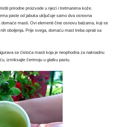
istiti prirodne proizvode u njezi i tretmanima kože.
iprema paste od jabuka uključuje samo dva osnovna
a domaće masti. Ovi elementi čine osnovu balzama, koji se
nih oboljenja. Prije svega, domaću mast treba oprati sa
igurava se čistoća masti koja je neophodna za naknadnu
u, izmiksajte čerimoju u glatku pastu.