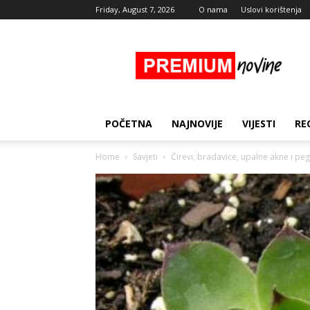
Friday, August 7, 2026
O nama
Uslovi korištenja
Premium
Novine
POČETNA
NAJNOVIJE
VIJESTI
RE
Home
Savjeti
Čirevi, bradavice, upalne akne i pe