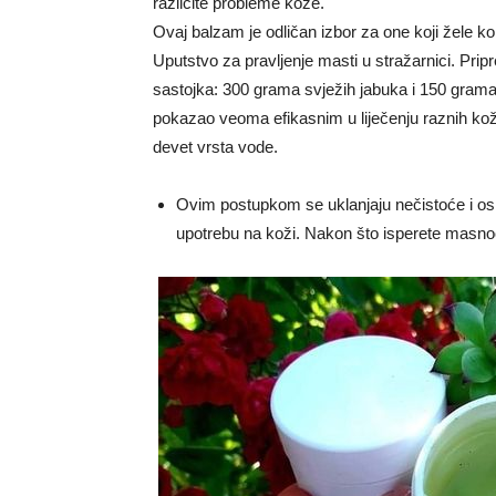
različite probleme kože.
Ovaj balzam je odličan izbor za one koji žele kor
Uputstvo za pravljenje masti u stražarnici. Pr
sastojka: 300 grama svježih jabuka i 150 gram
pokazao veoma efikasnim u liječenju raznih kož
devet vrsta vode.
Ovim postupkom se uklanjaju nečistoće i os
upotrebu na koži. Nakon što isperete masnoć