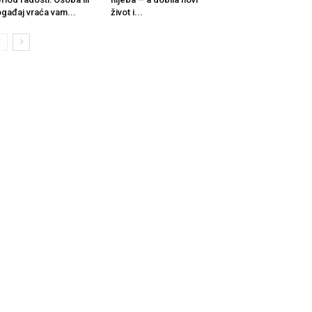
gađaj vraća vam...
život i...