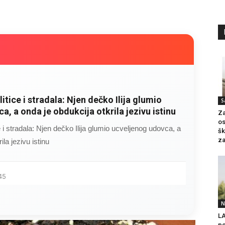
rug razbolio ona ga kupala, pelene mu
S
 jutro je poslao po čokoladu..
Za
os
razbolio ona ga kupala, pelene mu mijenjala: Jedno jutro
šk
za
..
34
N
LA
pe