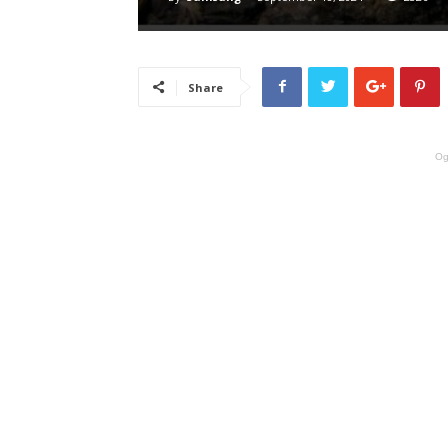
Share
Og