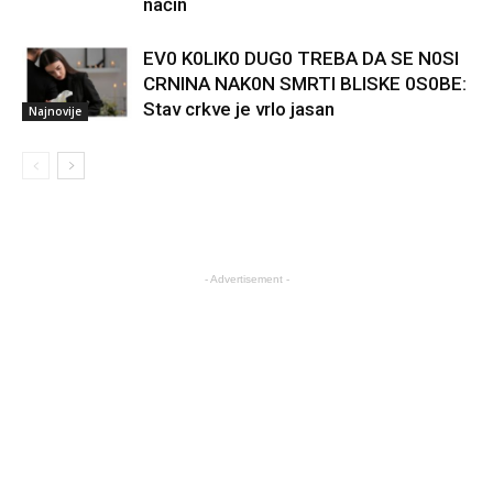
način
EV0 K0LIK0 DUG0 TREBA DA SE N0SI
CRNINA NAK0N SMRTI BLISKE 0S0BE:
Stav crkve je vrlo jasan
Najnovije
- Advertisement -