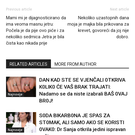
Previous article
Next article
Mami mi je dijagnosticirano da
Nekoliko uzastopnih dana
ima veoma masnu jetru:
moja je majka bila prikovana za
Počela je da pije ovo piće i za
krevet, govoreći da joj nije
nekoliko sedmica Jetra je bila
dobro.
čista kao nikada prije
RELATED ARTICLES
MORE FROM AUTHOR
DAN KAD STE SE VJENČALI 0TKRIVA
K0LIK0 ĆE VAŠ BRAK TRAJATI:
Nadamo se da niste izabrali BAŠ 0VAJ
Najnovije
BR0J!
S0DA BIKARB0NA JE SPAS ZA
ST0MAK, ALI SAMO AKO SE KORISTI
0VAK0: Dr Sanja otkrila jedini ispravan
Najnovije