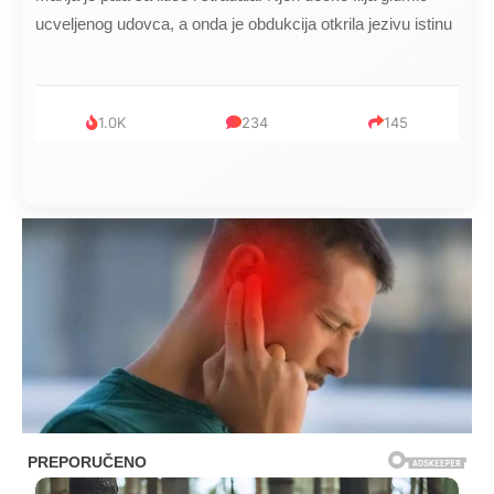
mijenjala: Jedno jutro je poslao po čokoladu..
999
321
234