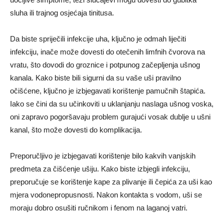
sluha ili trajnog osjećaja tinitusa.
Da biste spriječili infekcije uha, ključno je odmah liječiti
infekciju, inače može dovesti do otečenih limfnih čvorova na
vratu, što dovodi do groznice i potpunog začepljenja ušnog
kanala. Kako biste bili sigurni da su vaše uši pravilno
očišćene, ključno je izbjegavati korištenje pamučnih štapića.
Iako se čini da su učinkoviti u uklanjanju naslaga ušnog voska,
oni zapravo pogoršavaju problem gurajući vosak dublje u ušni
kanal, što može dovesti do komplikacija.
Preporučljivo je izbjegavati korištenje bilo kakvih vanjskih
predmeta za čišćenje ušiju. Kako biste izbjegli infekciju,
preporučuje se korištenje kape za plivanje ili čepića za uši kao
mjera vodonepropusnosti. Nakon kontakta s vodom, uši se
moraju dobro osušiti ručnikom i fenom na laganoj vatri.