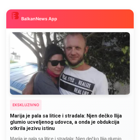
BalkanNews App
EKSKLUZIVNO
Kad se Marin suprug razbolio ona ga kupala,
pelene mu mijenjala: Jedno jutro je poslao po
čokoladu..
Kad se Marin suprug razbolio ona ga kupala, pelene mu