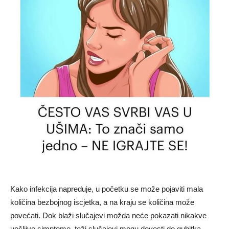
Kako infekcija napreduje, u početku se može pojaviti mala
količina bezbojnog iscjetka, a na kraju se količina može
povećati. Dok blaži slučajevi možda neće pokazati nikakve
uočljive simptome, teži slučajevi mogu dovesti do gubitka