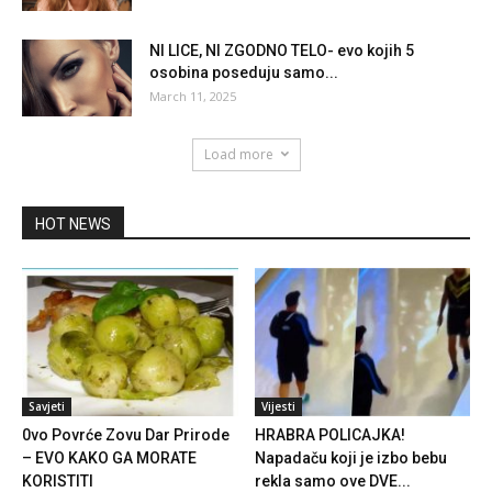
NI LICE, NI ZGODNO TELO- evo kojih 5
osobina poseduju samo...
March 11, 2025
Load more
HOT NEWS
Savjeti
Vijesti
0vo Povrće Zovu Dar Prirode
HRABRA POLICAJKA!
– EVO KAKO GA MORATE
Napadaču koji je izbo bebu
KORISTITI
rekla samo ove DVE...