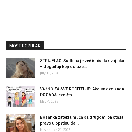
MOST POPULAR
STRIJELAC: Sudbina je već ispisala svoj plan
– događaji koji dolaze...
July 15, 2026
VAŽNO ZA SVE RODITELJE: Ako se ovo sada
DOGAĐA, evo šta...
May 4, 2025
Bosanka zatekla muža sa drugom, pa otišla
pravo u opštinu da...
November 21, 2025