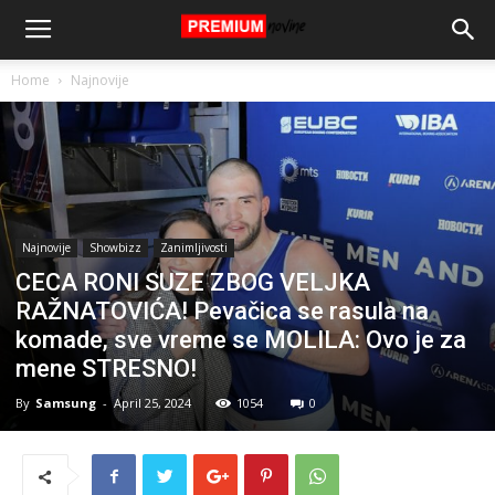
Home
Najnovije
Najnovije
Showbizz
Zanimljivosti
CECA RONI SUZE ZBOG VELJKA
RAŽNATOVIĆA! Pevačica se rasula na
komade, sve vreme se MOLILA: Ovo je za
mene STRESNO!
By
Samsung
-
April 25, 2024
1054
0