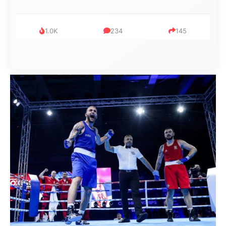
1.0K
234
145