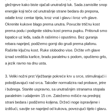
gležnjeve kako biste ojačali unutrašnji luk. Sada zamislite snop
energije koji teče od unutrašnje strane bedara do prepona,
odatle kroz centar tijela, kroz vrat i glavu i kroz vrh glave.
Okrenite kukove blago prema unutra. Povucite trtičnu kost
prema podu i podignite stidnu kost prema pupku. Pritisnuli smo
lopatice uz leđa, sada ih raširimo i opustimo. Bez guranja
rebara naprijed, podižemo gornji dio grudi prema plafonu.
Raširite ključnu kost. Ruke slobodno vise. Držite vrh glave
iznad središta karlice, bradu paralelnu s podom, opušteno grlo,
a jezik ravno na dnu usta.
3. Veliki nožni prst Vježbanje pokreće krv u srce, stimulirajući i
poboljšavajući rad srca. Također normalizira rad probave, jetre
i bubrega. Stanite uspravno, sa unutrašnjim stranama stopala
paralelnim i udaljenim 15 cm. Zatežemo mišiće na prednjoj
strani bedara i podižemo koljena. Držeći noge ispravljene i
izdišući, savijte se naprijed od kukova, povezujući tijelo i glavu.