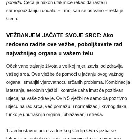
pobedu. Cec
a je nakon utakmice rekao da raste u
samopouzdanju i dodala: – I moj san se ostvario – rekla je
Ceca.
VEŽBANJEM JAČATE SVOJE SRCE: Ako
redovno radite ove vežbe, poboljšavate rad
najvažnijeg organa u vašem telu
Očekivano trajanje života u velikoj mjeri zavisi od zdravlja
vašeg srca. Ove vježbe će pomoći u jačanju ovog važnog
organa i smanjiti vjerovatnoću srčanih problema. Kombinacija
istezanja, aerobnih vježbi i kontrole daha imat će pozitivan
utjecaj na vaše zdravlje. Ovih 5 vježbi ne samo da pozitivno
utječu na rad srca, već pomažu u normalizaciji krvnog tlaka,
funkcije unutrašnjih organa i ublažavanju stresa.
1. Jednostavne poze za turskog Cedija Ova vježba se
fokusira na duboko disanje, smanjenje stresa, povećanje