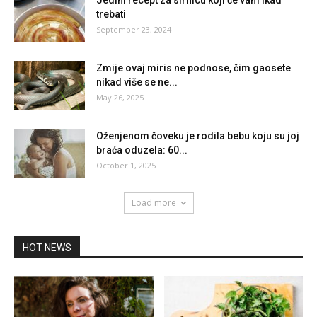
Jedini recept za sirnicu koji će vam ikad
trebati
September 23, 2024
Zmije ovaj miris ne podnose, čim gaosete
nikad više se ne...
May 26, 2025
Oženjenom čoveku je rodila bebu koju su joj
braća oduzela: 60...
October 1, 2025
Load more
HOT NEWS