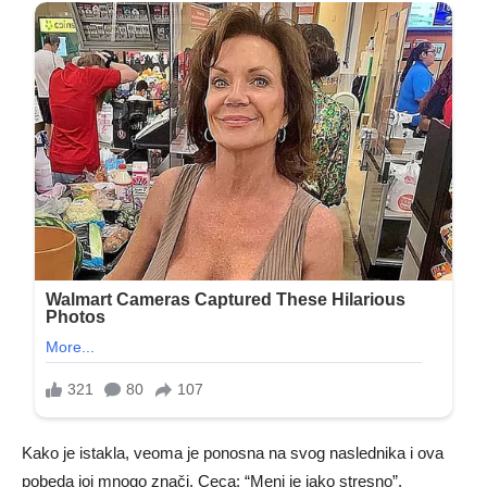
Kako je istakla, veoma je ponosna na svog naslednika i ova
pobeda joj mnogo znači. Ceca: “Meni je jako stresno”.