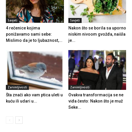
Savjeti
Savjeti
4 rečenice kojima
Nakon što se borila sa uporno
ponižavamo sami sebe:
niskim nivoom gvožđa, naišla
Mislimo da je to ljubaznost,...
je...
Zanimljivosti
Zanimljivosti
Šta znači ako vam ptica uleti u
Ovakva transformacija se ne
kuću ili udari u...
viđa često: Nakon što je muž
Seke...