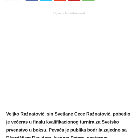
Oglasi - Advertisement
Veljko Ražnatović, sin Svetlane Cece Ražnatović, pobedio
je večeras u finalu kvalifikacionog turnira za Svetsko
prvenstvo u boksu. Pevača je publika bodrila zajedno sa
Džordžijem Davidom, Ivanom Peters, pastorom