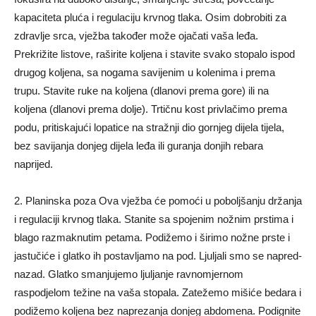
kapaciteta pluća i regulaciju krvnog tlaka. Osim dobrobiti za
zdravlje srca, vježba također može ojačati vaša leđa.
Prekrižite listove, raširite koljena i stavite svako stopalo ispod
drugog koljena, sa nogama savijenim u kolenima i prema
trupu. Stavite ruke na koljena (dlanovi prema gore) ili na
koljena (dlanovi prema dolje). Trtičnu kost privlačimo prema
podu, pritiskajući lopatice na stražnji dio gornjeg dijela tijela,
bez savijanja donjeg dijela leđa ili guranja donjih rebara
naprijed.
2. Planinska poza Ova vježba će pomoći u poboljšanju držanja
i regulaciji krvnog tlaka. Stanite sa spojenim nožnim prstima i
blago razmaknutim petama. Podižemo i širimo nožne prste i
jastučiće i glatko ih postavljamo na pod. Ljuljali smo se napred-
nazad. Glatko smanjujemo ljuljanje ravnomjernom
raspodjelom težine na vaša stopala. Zatežemo mišiće bedara i
podižemo koljena bez naprezanja donjeg abdomena. Podignite