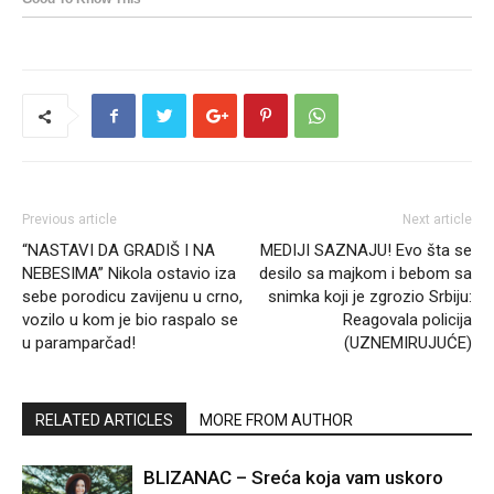
Previous article
Next article
“NASTAVI DA GRADIŠ I NA
MEDIJI SAZNAJU! Evo šta se
NEBESIMA” Nikola ostavio iza
desilo sa majkom i bebom sa
sebe porodicu zavijenu u crno,
snimka koji je zgrozio Srbiju:
vozilo u kom je bio raspalo se
Reagovala policija
u paramparčad!
(UZNEMIRUJUĆE)
RELATED ARTICLES
MORE FROM AUTHOR
BLIZANAC – Sreća koja vam uskoro