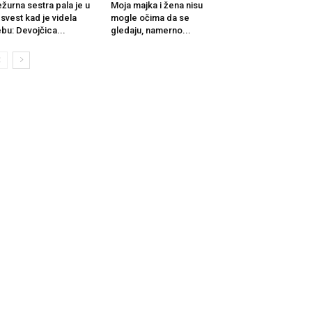
žurna sestra pala je u
Moja majka i žena nisu
svest kad je videla
mogle očima da se
bu: Devojčica...
gledaju, namerno...