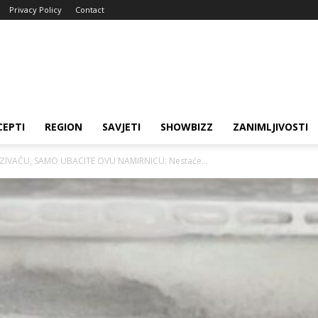
Privacy Policy
Contact
CEPTI
REGION
SAVJETI
SHOWBIZZ
ZANIMLJIVOSTI
ZIVAČU, SAMO UBACITE OVU NAMIRNICU: Nestaće...