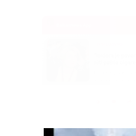
BalkanNews App
EKSKLUZIVNO
Marija je pala sa 
ucveljenog udovc
Marija je pala sa liti
onda je obdukcija otkr
1.0K
234
1