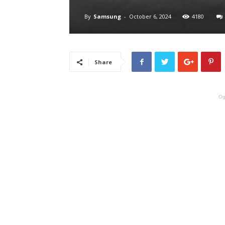
By
Samsung
-
October 6, 2024
4180
Share
Og