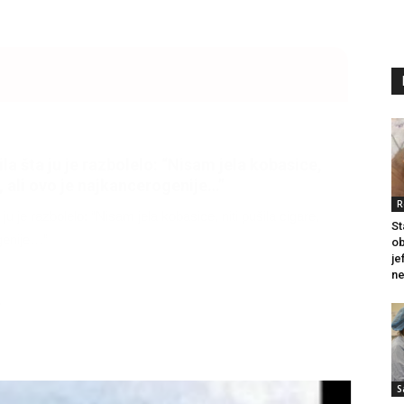
litice i stradala: Njen dečko Ilija glumio
a, a onda je obdukcija otkrila jezivu istinu
R
ce i stradala: Njen dečko Ilija glumio ucveljenog udovca, a
St
ila jezivu istinu
ob
je
ne
45
S