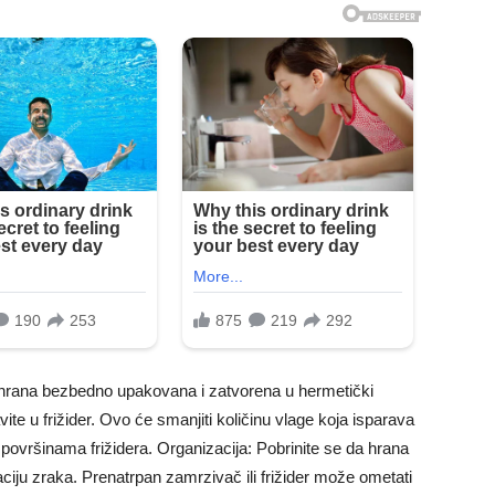
a hrana bezbedno upakovana i zatvorena u hermetički
vite u frižider. Ovo će smanjiti količinu vlage koja isparava
površinama frižidera. Organizacija: Pobrinite se da hrana
ciju zraka. Prenatrpan zamrzivač ili frižider može ometati