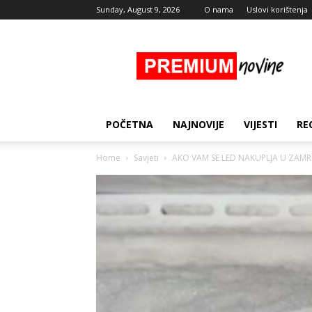
Sunday, August 9, 2026
O nama
Uslovi korištenja
Premium
Novine
POČETNA
NAJNOVIJE
VIJESTI
RE
Home
Savjeti
AKO VAM SE LED NAKUPLJA U ZAMR