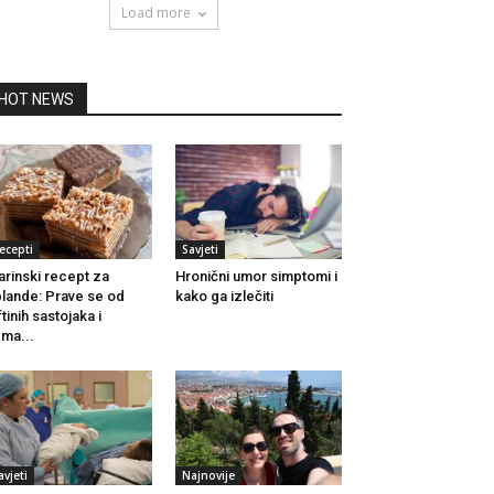
Load more
HOT NEWS
ecepti
Savjeti
arinski recept za
Hronični umor simptomi i
lande: Prave se od
kako ga izlečiti
ftinih sastojaka i
ma...
avjeti
Najnovije