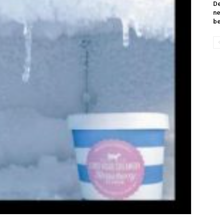
De
ne
be