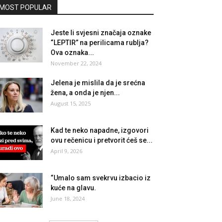
MOST POPULAR
Jeste li svjesni značaja oznake
“LEPTIR” na perilicama rublja?
Ova oznaka...
November 22, 2024
Jelena je mislila da je srećna
žena, a onda je njen...
August 15, 2025
Kad te neko napadne, izgovori
ovu rečenicu i pretvorit ćeš se...
April 9, 2026
“Umalo sam svekrvu izbacio iz
kuće na glavu.
June 18, 2024