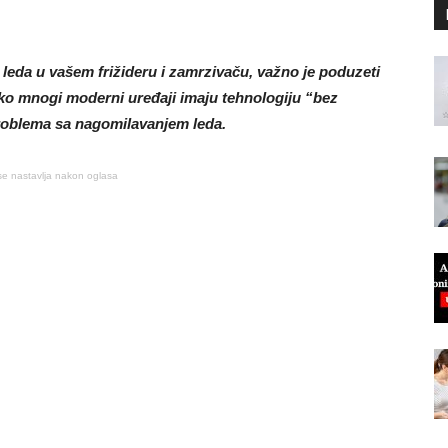
a leda u vašem frižideru i zamrzivaču, važno je poduzeti
Iako mnogi moderni uređaji imaju tehnologiju “bez
problema sa nagomilavanjem leda.
se nastavlja nakon oglasa