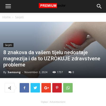
Home
Savjeti
Savjeti
8 znakova da vašem tijelu nedostaje
magnezija i da to UZROKUJE zdravstvene
probleme
By
Samsung
-
November 2, 2024
1737
0
Oglasi - Advertisement