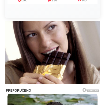
1.0K
234
145