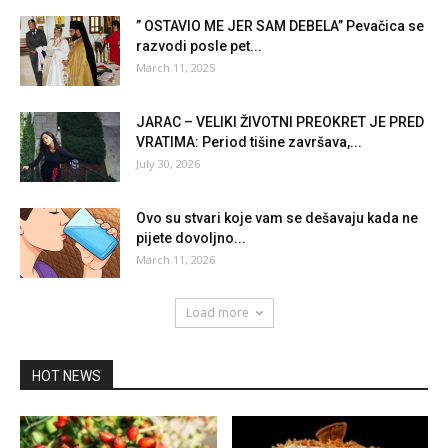
” OSTAVIO ME JER SAM DEBELA” Pevačica se
razvodi posle pet...
March 11, 2025
JARAC – VELIKI ŽIVOTNI PREOKRET JE PRED
VRATIMA: Period tišine završava,...
July 30, 2026
Ovo su stvari koje vam se dešavaju kada ne
pijete dovoljno...
March 11, 2026
Load more
HOT NEWS