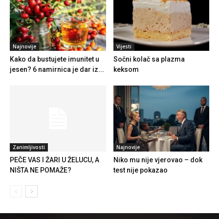
Najnovije
Vijesti
Kako da bustujete imunitet u
Sočni kolač sa plazma
jesen? 6 namirnica je dar iz...
keksom
Zanimljivosti
Najnovije
PEČE VAS I ŽARI U ŽELUCU, A
Niko mu nije vjerovao – dok
NIŠTA NE POMAŽE?
test nije pokazao