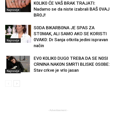
K0LIK0 ĆE VAŠ BRAK TRAJATI:
Nadamo se da niste izabrali BAŠ 0VAJ
Najnovije
BR0J!
S0DA BIKARB0NA JE SPAS ZA
ST0MAK, ALI SAMO AKO SE KORISTI
0VAK0: Dr Sanja otkrila jedini ispravan
Najnovije
način
EV0 K0LIK0 DUG0 TREBA DA SE N0SI
CRNINA NAK0N SMRTI BLISKE 0S0BE:
Stav crkve je vrlo jasan
Najnovije
- Advertisement -