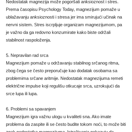
Nedostatak magnezija može pogoršati anksioznost i stres.
Prema časopisu Psychology Today, magnezijum pomaže u
ublažavanju anksioznosti i stresa jer ima smirujući učinak na
nervni sistem. Stres iscrpljuje organizam magnezijumom, pa
je važno da ga redovno konzumirate kako biste održali
stabilnost raspoloženja.
5. Nepravilan rad srca
Magnezijum pomaže u održavanju stabilnog srčanog ritma,
zbog čega se često preporučuje kao dodatak osobama sa
problemima srčane aritmije. Nedostatak magnezijuma remeti
električne impulse koji regulišu otkucaje srca, uzrokujući da
srce lupa ili lupa.
6. Problemi sa spavanjem
Magnezijum igra važnu ulogu u kvaliteti sna. Ako imate
problema da zaspite ili se često budite tokom noći, to može biti
znak nedostatka magnezijuma. Istraživanja pokazuju da