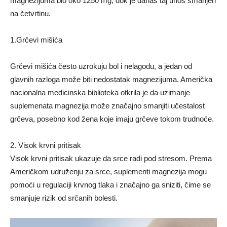
magnezijuma bio oko 1250 mg, dok je danas taj unos smanjen
na četvrtinu.
1.Grčevi mišića
Grčevi mišića često uzrokuju bol i nelagodu, a jedan od
glavnih razloga može biti nedostatak magnezijuma. Američka
nacionalna medicinska biblioteka otkrila je da uzimanje
suplemenata magnezija može značajno smanjiti učestalost
grčeva, posebno kod žena koje imaju grčeve tokom trudnoće.
2. Visok krvni pritisak
Visok krvni pritisak ukazuje da srce radi pod stresom. Prema
Američkom udruženju za srce, suplementi magnezija mogu
pomoći u regulaciji krvnog tlaka i značajno ga sniziti, čime se
smanjuje rizik od srčanih bolesti.