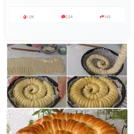
1.0K
234
145