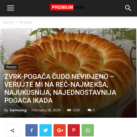
Home
Recepti
Recepti
ZVRK-POGAČA ČUDO NEVIĐJENO –
VERUJTE MI NA REČ-NAJMEKŠA,
NAJUKUSNIJA, NAJEDNOSTAVNIJA
POGACA IKADA
By
Samsung
-
February 28, 2024
3320
0