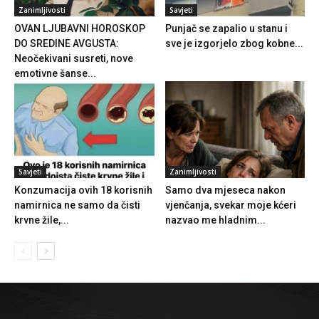
Zanimljivosti
Savjeti
OVAN LJUBAVNI HOROSKOP
Punjač se zapalio u stanu i
DO SREDINE AVGUSTA:
sve je izgorjelo zbog kobne...
Neočekivani susreti, nove
emotivne šanse...
Savjeti
Zanimljivosti
Konzumacija ovih 18 korisnih
Samo dva mjeseca nakon
namirnica ne samo da čisti
vjenčanja, svekar moje kćeri
krvne žile,...
nazvao me hladnim...