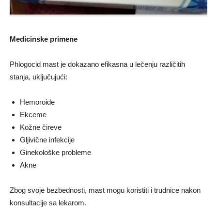
Medicinske primene
Phlogocid mast je dokazano efikasna u lečenju različitih
stanja, uključujući:
Hemoroide
Ekceme
Kožne čireve
Gljivične infekcije
Ginekološke probleme
Akne
Zbog svoje bezbednosti, mast mogu koristiti i trudnice nakon
konsultacije sa lekarom.