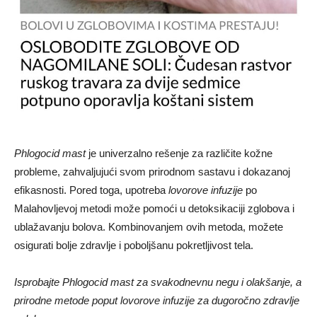
Phlogocid mast
je univerzalno rešenje za različite kožne
probleme, zahvaljujući svom prirodnom sastavu i dokazanoj
efikasnosti. Pored toga, upotreba
lovorove infuzije
po
Malahovljevoj metodi može pomoći u detoksikaciji zglobova i
ublažavanju bolova. Kombinovanjem ovih metoda, možete
osigurati bolje zdravlje i poboljšanu pokretljivost tela.
Isprobajte Phlogocid mast za svakodnevnu negu i olakšanje, a
prirodne metode poput lovorove infuzije za dugoročno zdravlje