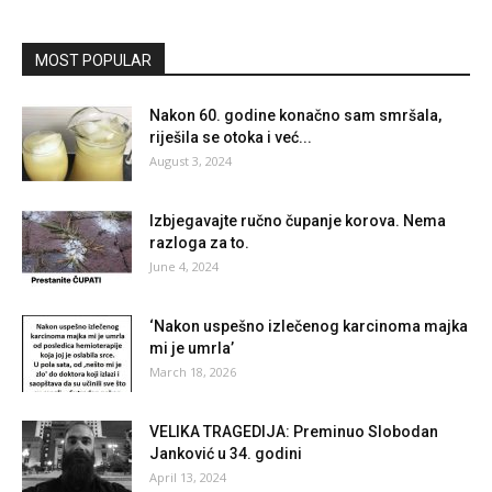
MOST POPULAR
Nakon 60. godine konačno sam smršala,
riješila se otoka i već...
August 3, 2024
Izbjegavajte ručno čupanje korova. Nema
razloga za to.
June 4, 2024
‘Nakon uspešno izlečenog karcinoma majka
mi je umrla’
March 18, 2026
VELIKA TRAGEDIJA: Preminuo Slobodan
Janković u 34. godini
April 13, 2024