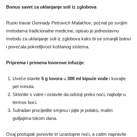
Bonus savet za uklanjanje soli iz zglobova
Ruski travar
Gennady Petrovich Malakhov
, poznat po svojim
metodama tradicionalne medicine, opisao je jednostavnu
metodu za uklanjanje soli iz zglobova kako bi se smanjili bolovi
i povećala pokretljivost koštanog sistema.
Priprema i primena lovorove infuzije
:
Uveče stavite
5 g lovora
u
300 ml kipuće vode
i kuvajte
pet minuta.
Sklonite s vatre i ostavite da odstoji preko noći, najbolje u
termos boci.
Sutradan procijedite smjesu i pijte je polako, malim
gutljajima tokom dana.
Ovaj postupak ponovite tri uzastopne noći, a zatim napravite