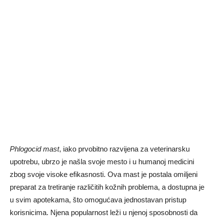
Phlogocid mast
, iako prvobitno razvijena za veterinarsku
upotrebu, ubrzo je našla svoje mesto i u humanoj medicini
zbog svoje visoke efikasnosti. Ova mast je postala omiljeni
preparat za tretiranje različitih kožnih problema, a dostupna je
u svim apotekama, što omogućava jednostavan pristup
korisnicima. Njena popularnost leži u njenoj sposobnosti da