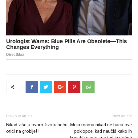
Previous article
Next article
Nikad više u ovom životu neću
Moja mama nikad ne baca ove
otići na groblje! !
poklopce: kad naučiš kako ih
koristiti u vrtu, možeš ih početi