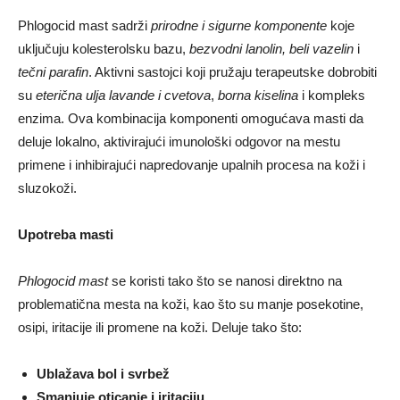
Phlogocid mast sadrži
prirodne i sigurne komponente
koje
uključuju kolesterolsku bazu,
bezvodni lanolin, beli vazelin
i
tečni parafin
. Aktivni sastojci koji pružaju terapeutske dobrobiti
su
eterična ulja lavande i cvetova
,
borna kiselina
i kompleks
enzima. Ova kombinacija komponenti omogućava masti da
deluje lokalno, aktivirajući imunološki odgovor na mestu
primene i inhibirajući napredovanje upalnih procesa na koži i
sluzokoži.
Upotreba masti
Phlogocid mast
se koristi tako što se nanosi direktno na
problematična mesta na koži, kao što su manje posekotine,
osipi, iritacije ili promene na koži. Deluje tako što:
Ublažava bol i svrbež
Smanjuje oticanje i iritaciju