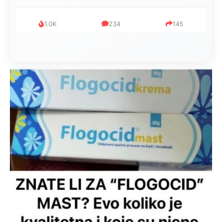
1.0K
234
145