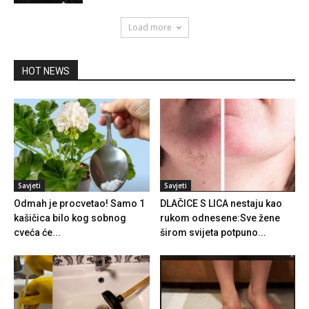
Load more
HOT NEWS
Savjeti
Savjeti
Odmah je procvetao! Samo 1
DLAČICE S LICA nestaju kao
kašičica bilo kog sobnog
rukom odnesene:Sve žene
cveća će...
širom svijeta potpuno...