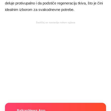
deluje protivupalno i da podstiče regeneraciju tkiva, što je čini
idealnim izborom za svakodnevne potrebe.
Sadržaj se nastavlja nakon oglasa
BalkanNews App