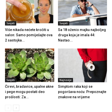
Savjeti
Savjeti
Više nikada nećete kročiti u
Sa 18 oženio majku najboljeg
salon: Samo pomiješajte ova
druga koja je imala 44:
2 sastojka...
Nastao...
Savjeti
Najnovije
Čirevi, bradavice, upalne akne
Simptom raka koji se
i pege mogu postati deo
pogoršava noću: Prepoznajte
prošlosti: Za...
znakove na vrijeme