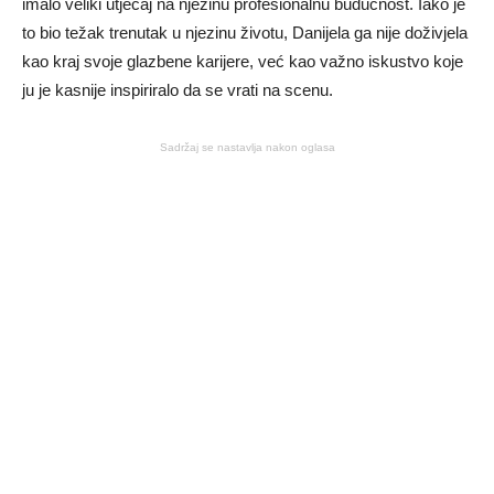
imalo veliki utjecaj na njezinu profesionalnu budućnost. Iako je
to bio težak trenutak u njezinu životu, Danijela ga nije doživjela
kao kraj svoje glazbene karijere, već kao važno iskustvo koje
ju je kasnije inspiriralo da se vrati na scenu.
Sadržaj se nastavlja nakon oglasa