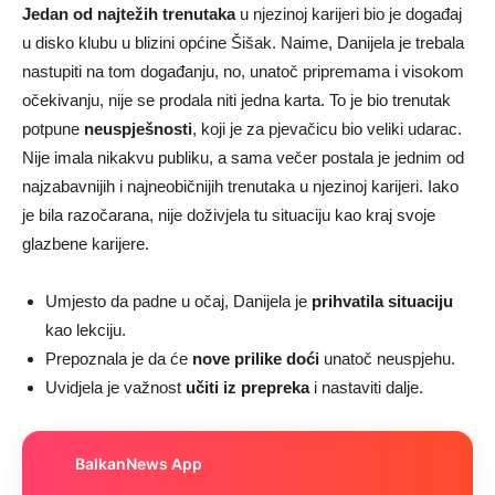
Jedan od najtežih trenutaka
u njezinoj karijeri bio je događaj
u disko klubu u blizini općine Šišak. Naime, Danijela je trebala
nastupiti na tom događanju, no, unatoč pripremama i visokom
očekivanju, nije se prodala niti jedna karta. To je bio trenutak
potpune
neuspješnosti
, koji je za pjevačicu bio veliki udarac.
Nije imala nikakvu publiku, a sama večer postala je jednim od
najzabavnijih i najneobičnijih trenutaka u njezinoj karijeri. Iako
je bila razočarana, nije doživjela tu situaciju kao kraj svoje
glazbene karijere.
Umjesto da padne u očaj, Danijela je
prihvatila situaciju
kao lekciju.
Prepoznala je da će
nove prilike doći
unatoč neuspjehu.
Uvidjela je važnost
učiti iz prepreka
i nastaviti dalje.
BalkanNews App