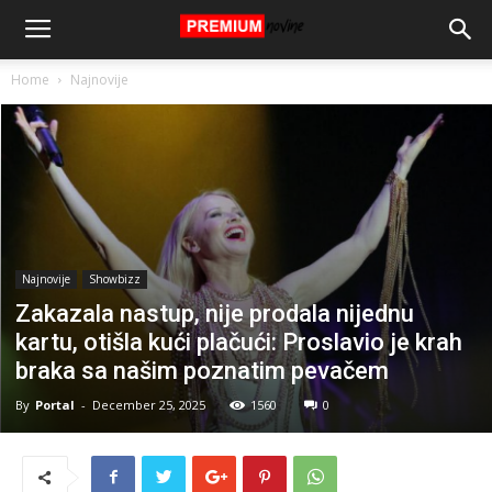
Home
Najnovije
Najnovije
Showbizz
Zakazala nastup, nije prodala nijednu
kartu, otišla kući plačući: Proslavio je krah
braka sa našim poznatim pevačem
By
Portal
-
December 25, 2025
1560
0