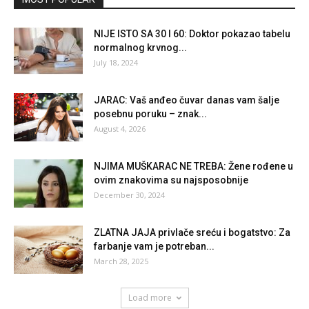
NIJE ISTO SA 30 I 60: Doktor pokazao tabelu
normalnog krvnog...
July 18, 2024
JARAC: Vaš anđeo čuvar danas vam šalje
posebnu poruku – znak...
August 4, 2026
NJIMA MUŠKARAC NE TREBA: Žene rođene u
ovim znakovima su najsposobnije
December 30, 2024
ZLATNA JAJA privlače sreću i bogatstvo: Za
farbanje vam je potreban...
March 28, 2025
Load more