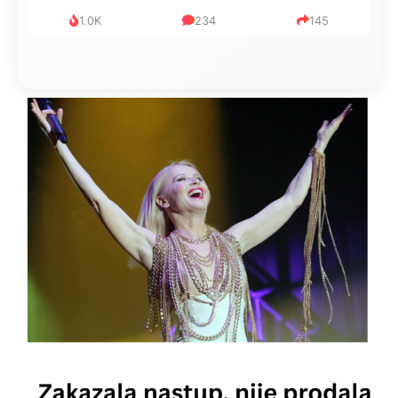
1.0K
234
145