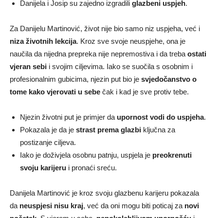
Danijela i Josip su zajedno izgradili
glazbeni uspjeh
.
Za Danijelu Martinović, život nije bio samo niz uspjeha, već i
niza životnih lekcija
. Kroz sve svoje neuspjehe, ona je
naučila da nijedna prepreka nije nepremostiva i da treba
ostati
vjeran sebi
i svojim ciljevima. Iako se suočila s osobnim i
profesionalnim gubicima, njezin put bio je
svjedočanstvo o
tome kako vjerovati u sebe
čak i kad je sve protiv tebe.
Njezin životni put je primjer da
upornost vodi do uspjeha
.
Pokazala je da je
strast prema glazbi
ključna za
postizanje ciljeva.
Iako je doživjela osobnu patnju, uspjela je
preokrenuti
svoju karijeru
i pronaći sreću.
Danijela Martinović je kroz svoju glazbenu karijeru pokazala
da
neuspjesi nisu kraj
, već da oni mogu biti poticaj za
novi