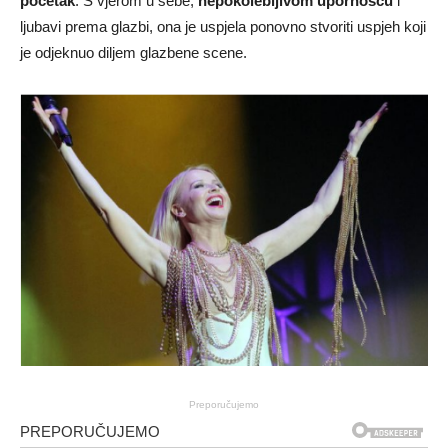
početak
. S vjerom u sebe,
nepokolebljivom upornošću
i
ljubavi prema glazbi, ona je uspjela ponovno stvoriti uspjeh koji
je odjeknuo diljem glazbene scene.
Preporučujemo