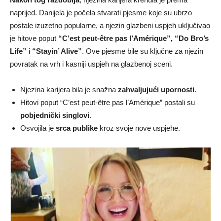
naprijed. Danijela je počela stvarati pjesme koje su ubrzo
postale izuzetno popularne, a njezin glazbeni uspjeh uključivao
je hitove poput
“C’est peut-être pas l’Amérique”, “Do Bro’s
Life”
i
“Stayin’ Alive”
. Ove pjesme bile su ključne za njezin
povratak na vrh i kasniji uspjeh na glazbenoj sceni.
Njezina karijera bila je snažna
zahvaljujući upornosti
.
Hitovi poput “C’est peut-être pas l’Amérique” postali su
pobjednički singlovi
.
Osvojila je
srca publike
kroz svoje nove uspjehe.