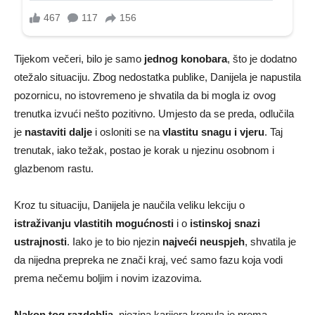
Tijekom večeri, bilo je samo
jednog konobara
, što je dodatno
otežalo situaciju. Zbog nedostatka publike, Danijela je napustila
pozornicu, no istovremeno je shvatila da bi mogla iz ovog
trenutka izvući nešto pozitivno. Umjesto da se preda, odlučila
je
nastaviti dalje
i osloniti se na
vlastitu snagu i vjeru
. Taj
trenutak, iako težak, postao je korak u njezinu osobnom i
glazbenom rastu.
Kroz tu situaciju, Danijela je naučila veliku lekciju o
istraživanju vlastitih mogućnosti
i o
istinskoj snazi
ustrajnosti
. Iako je to bio njezin
najveći neuspjeh
, shvatila je
da nijedna prepreka ne znači kraj, već samo fazu koja vodi
prema nečemu boljim i novim izazovima.
Nakon tog razdoblja
, njezina karijera krenula je prema