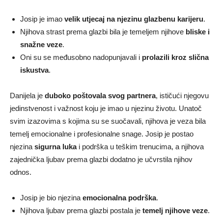
Josip je imao
velik utjecaj na njezinu glazbenu karijeru
.
Njihova strast prema glazbi bila je temeljem njihove
bliske i
snažne veze
.
Oni su se međusobno nadopunjavali i
prolazili kroz slična
iskustva
.
Danijela je
duboko poštovala svog partnera
, ističući njegovu
jedinstvenost i važnost koju je imao u njezinu životu. Unatoč
svim izazovima s kojima su se suočavali, njihova je veza bila
temelj emocionalne i profesionalne snage. Josip je postao
njezina
sigurna luka
i podrška u teškim trenucima, a njihova
zajednička ljubav prema glazbi dodatno je učvrstila njihov
odnos.
Josip je bio njezina
emocionalna podrška
.
Njihova ljubav prema glazbi postala je
temelj njihove veze
.