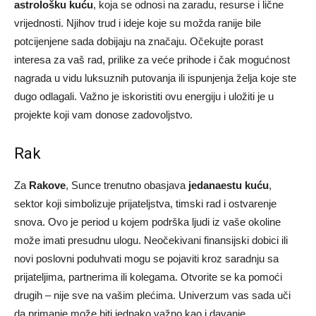
astrološku kuću
, koja se odnosi na zaradu, resurse i lične
vrijednosti. Njihov trud i ideje koje su možda ranije bile
potcijenjene sada dobijaju na značaju. Očekujte porast
interesa za vaš rad, prilike za veće prihode i čak mogućnost
nagrada u vidu luksuznih putovanja ili ispunjenja želja koje ste
dugo odlagali. Važno je iskoristiti ovu energiju i uložiti je u
projekte koji vam donose zadovoljstvo.
Rak
Za
Rakove
, Sunce trenutno obasjava
jedanaestu kuću
,
sektor koji simbolizuje prijateljstva, timski rad i ostvarenje
snova. Ovo je period u kojem podrška ljudi iz vaše okoline
može imati presudnu ulogu. Neočekivani finansijski dobici ili
novi poslovni poduhvati mogu se pojaviti kroz saradnju sa
prijateljima, partnerima ili kolegama. Otvorite se ka pomoći
drugih – nije sve na vašim plećima. Univerzum vas sada uči
da primanje može biti jednako važno kao i davanje.