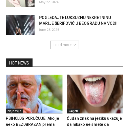
May 22, 2024
POGLEDAJTE LUKSUZNU NEKRETNINU
MARIJE ŠERIFOVIĆ U BEOGRADU NA VODI!
June 25, 2025
Load more
HOT NEWS
Najnovije
Savjeti
PSIH0L0G P0RUČUJE: Ako je
Čudan znak na jeziku ukazuje
neko BEZ0BRAZAN prema
da nikako ne smete da