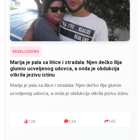
EKSKLUZIVNO
Kad se Marin suprug razbolio ona ga kupala,
pelene mu mijenjala: Jedno jutro je poslao po
čokoladu..
Kad se Marin suprug razbolio ona ga kupala, pelene mu
mijenjala: Jedno jutro je poslao po čokoladu..
999
321
234