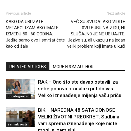
Previous article
Next article
KAKO DA UBRZATE
VEĆ SU SVUDA! AKO VIDITE
METABOLIZAM AKO IMATE
0VU BUBU NA ZIDU, NI
IZMEĐU 50 I 60 GODINA:
SLUČAJN0 JE NE UBIJAJTE:
Jedite samo ovo i smršat ćete
Jezive su, ali ukazuju na jedan
kao od šale
veliki problem koji imate u kući
RELATED ARTICLES
MORE FROM AUTHOR
RAK – Ono što ste davno ostavili iza
sebe ponovo pronalazi put do vas:
Veliko iznenađenje mijenja vašu priču!
Uncategorized
BIK – NAREDNA 48 SATA DONOSE
VELIKI ŽIVOTNI PREOKRET: Sudbina
vam sprema iznenađenje koje niste
Zanimljivosti
mogli ni zamisliti!