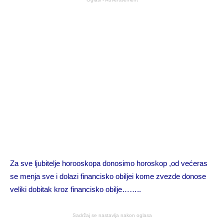
Za sve ljubitelje horooskopa donosimo horoskop ,od većeras
se menja sve i dolazi financisko obiljei kome zvezde donose
veliki dobitak kroz financisko obilje……..
Sadržaj se nastavlja nakon oglasa