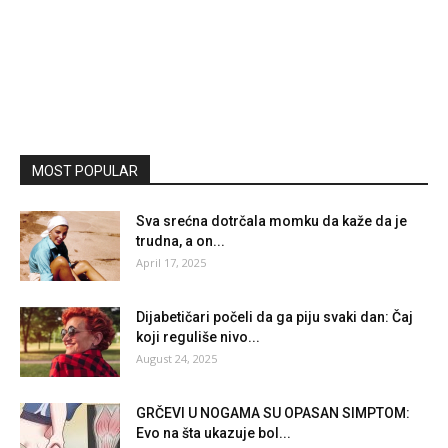
MOST POPULAR
Sva srećna dotrčala momku da kaže da je
trudna, a on...
April 17, 2025
Dijabetičari počeli da ga piju svaki dan: Čaj
koji reguliše nivo...
August 24, 2025
GRČEVI U NOGAMA SU OPASAN SIMPTOM:
Evo na šta ukazuje bol...