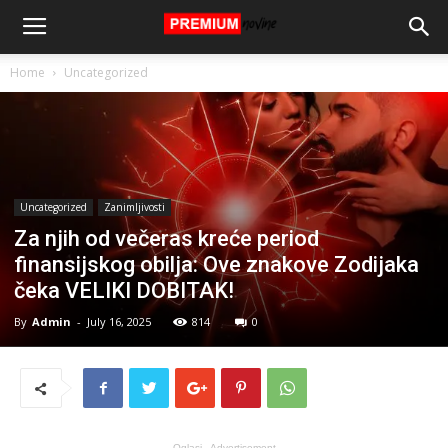
Home
Uncategorized
Uncategorized
Zanimljivosti
Za njih od večeras kreće period
finansijskog obilja: Ove znakove Zodijaka
čeka VELIKI DOBITAK!
By
Admin
-
July 16, 2025
814
0
Oglasi - Advertisement