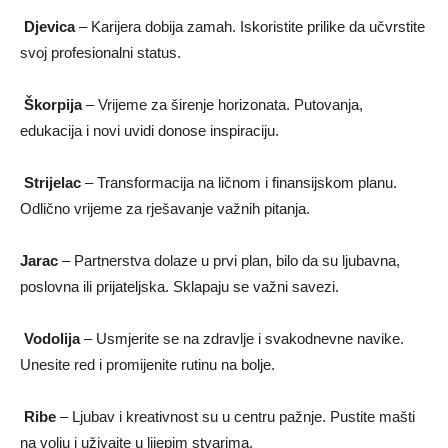
Djevica
– Karijera dobija zamah. Iskoristite prilike da učvrstite
svoj profesionalni status.
Škorpija
– Vrijeme za širenje horizonata. Putovanja,
edukacija i novi uvidi donose inspiraciju.
Strijelac
– Transformacija na ličnom i finansijskom planu.
Odlično vrijeme za rješavanje važnih pitanja.
Jarac
– Partnerstva dolaze u prvi plan, bilo da su ljubavna,
poslovna ili prijateljska. Sklapaju se važni savezi.
Vodolija
– Usmjerite se na zdravlje i svakodnevne navike.
Unesite red i promijenite rutinu na bolje.
Ribe
– Ljubav i kreativnost su u centru pažnje. Pustite mašti
na volju i uživajte u lijepim stvarima.