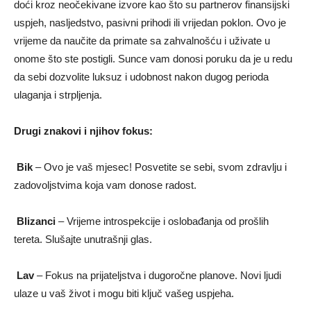
doći kroz neočekivane izvore kao što su partnerov finansijski
uspjeh, nasljedstvo, pasivni prihodi ili vrijedan poklon. Ovo je
vrijeme da naučite da primate sa zahvalnošću i uživate u
onome što ste postigli. Sunce vam donosi poruku da je u redu
da sebi dozvolite luksuz i udobnost nakon dugog perioda
ulaganja i strpljenja.
Drugi znakovi i njihov fokus:
Bik
– Ovo je vaš mjesec! Posvetite se sebi, svom zdravlju i
zadovoljstvima koja vam donose radost.
Blizanci
– Vrijeme introspekcije i oslobađanja od prošlih
tereta. Slušajte unutrašnji glas.
Lav
– Fokus na prijateljstva i dugoročne planove. Novi ljudi
ulaze u vaš život i mogu biti ključ vašeg uspjeha.