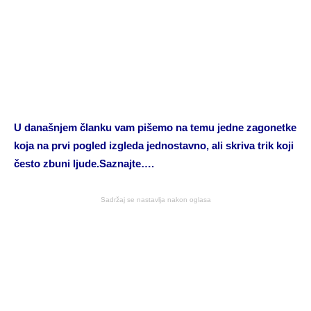
U današnjem članku vam pišemo na temu jedne zagonetke
koja na prvi pogled izgleda jednostavno, ali skriva trik koji
često zbuni ljude.Saznajte….
Sadržaj se nastavlja nakon oglasa