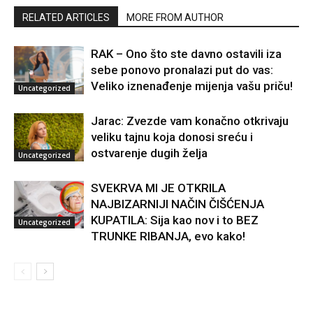
RELATED ARTICLES
MORE FROM AUTHOR
RAK – Ono što ste davno ostavili iza
sebe ponovo pronalazi put do vas:
Veliko iznenađenje mijenja vašu priču!
Uncategorized
Jarac: Zvezde vam konačno otkrivaju
veliku tajnu koja donosi sreću i
ostvarenje dugih želja
Uncategorized
SVEKRVA MI JE OTKRILA
NAJBIZARNIJI NAČIN ČIŠĆENJA
KUPATILA: Sija kao nov i to BEZ
Uncategorized
TRUNKE RIBANJA, evo kako!