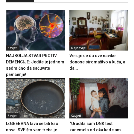
Savjeti
Najnovije
NAJBOLJA STVAR PROTIV
Veruje se da ove navike
DEMENCIJE: Jedite je jednom
donose siromaštvo u kuću, a
sedmično da sačuvate
da...
pamćenje!
Savjeti
Savjeti
IZGREBANA tava će biti kao
“Uradila sam DNK test i
nova: SVE što vam treba je...
zanemela od oka kad sam