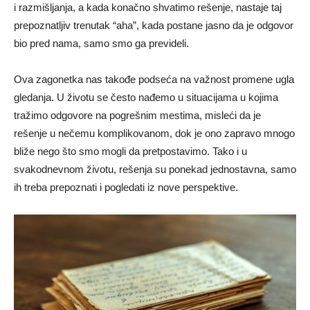
i razmišljanja, a kada konačno shvatimo rešenje, nastaje taj
prepoznatljiv trenutak “aha”, kada postane jasno da je odgovor
bio pred nama, samo smo ga prevideli.
Ova zagonetka nas takođe podseća na važnost promene ugla
gledanja. U životu se često nađemo u situacijama u kojima
tražimo odgovore na pogrešnim mestima, misleći da je
rešenje u nečemu komplikovanom, dok je ono zapravo mnogo
bliže nego što smo mogli da pretpostavimo. Tako i u
svakodnevnom životu, rešenja su ponekad jednostavna, samo
ih treba prepoznati i pogledati iz nove perspektive.