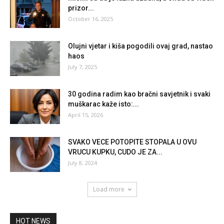
prizor...
October 16, 2025
Olujni vjetar i kiša pogodili ovaj grad, nastao
haos
July 7, 2025
30 godina radim kao bračni savjetnik i svaki
muškarac kaže isto:...
April 15, 2026
SVAKO VECE POTOPITE STOPALA U OVU
VRUCU KUPKU, CUDO JE ZA...
July 8, 2024
Load more
HOT NEWS