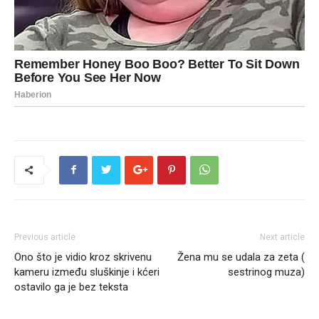
Previous article
Next article
Ono što je vidio kroz skrivenu
Žena mu se udala za zeta (
kameru između sluškinje i kćeri
sestrinog muza)
ostavilo ga je bez teksta