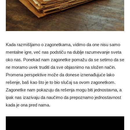
Kada razmišljamo o zagonetkama, vidimo da one nisu samo
mentalne igre, već nas podstiču na dublje razumevanje sveta
oko nas. Ponekad nam zagonetke pomažu da se setimo da se
ne moramo uvek truditi da sve objasnimo na složen način.
Promena perspektive može da donese iznenađujuće lako
rešenje, baš kao što je to bio slučaj sa ovom zagonetkom.
Zagonetke nam pokazuju da rešenja mogu biti jednostavna, a
ipak nas izazivaju da naučimo da prepoznamo jednostavnost
kada je ona pred nama.