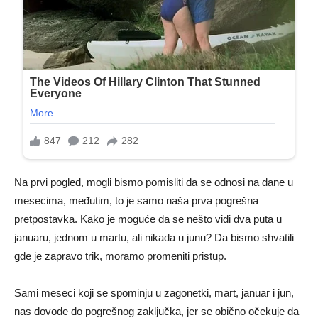
Na prvi pogled, mogli bismo pomisliti da se odnosi na dane u
mesecima, međutim, to je samo naša prva pogrešna
pretpostavka. Kako je moguće da se nešto vidi dva puta u
januaru, jednom u martu, ali nikada u junu? Da bismo shvatili
gde je zapravo trik, moramo promeniti pristup.
Sami meseci koji se spominju u zagonetki, mart, januar i jun,
nas dovode do pogrešnog zaključka, jer se obično očekuje da