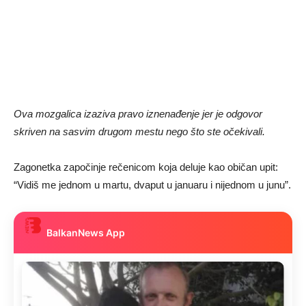
Ova mozgalica izaziva pravo iznenađenje jer je odgovor
skriven na sasvim drugom mestu nego što ste očekivali.
Zagonetka započinje rečenicom koja deluje kao običan upit:
“Vidiš me jednom u martu, dvaput u januaru i nijednom u junu”.
BalkanNews App