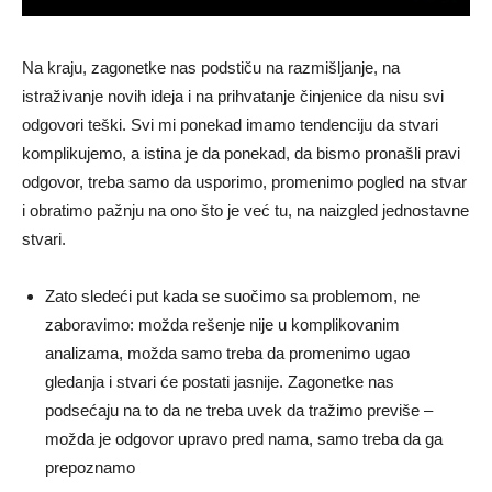
Na kraju, zagonetke nas podstiču na razmišljanje, na
istraživanje novih ideja i na prihvatanje činjenice da nisu svi
odgovori teški. Svi mi ponekad imamo tendenciju da stvari
komplikuјemo, a istina je da ponekad, da bismo pronašli pravi
odgovor, treba samo da usporimo, promenimo pogled na stvar
i obratimo pažnju na ono što je već tu, na naizgled jednostavne
stvari.
Zato sledeći put kada se suočimo sa problemom, ne
zaboravimo: možda rešenje nije u komplikovanim
analizama, možda samo treba da promenimo ugao
gledanja i stvari će postati jasnije. Zagonetke nas
podsećaju na to da ne treba uvek da tražimo previše –
možda je odgovor upravo pred nama, samo treba da ga
prepoznamo