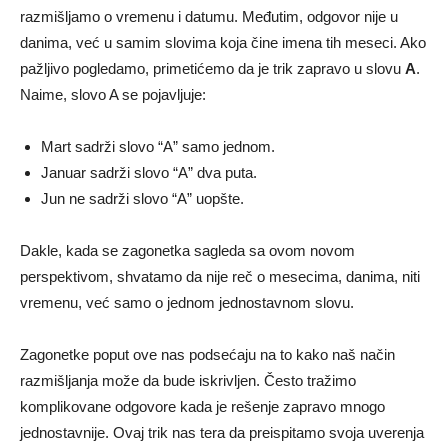
razmišljamo o vremenu i datumu. Međutim, odgovor nije u
danima, već u samim slovima koja čine imena tih meseci. Ako
pažljivo pogledamo, primetićemo da je trik zapravo u slovu
A
.
Naime, slovo A se pojavljuje:
Mart sadrži slovo “A” samo jednom.
Januar sadrži slovo “A” dva puta.
Jun ne sadrži slovo “A” uopšte.
Dakle, kada se zagonetka sagleda sa ovom novom
perspektivom, shvatamo da nije reč o mesecima, danima, niti
vremenu, već samo o jednom jednostavnom slovu.
Zagonetke poput ove nas podsećaju na to kako naš način
razmišljanja može da bude iskrivljen. Često tražimo
komplikovane odgovore kada je rešenje zapravo mnogo
jednostavnije. Ovaj trik nas tera da preispitamo svoja uverenja