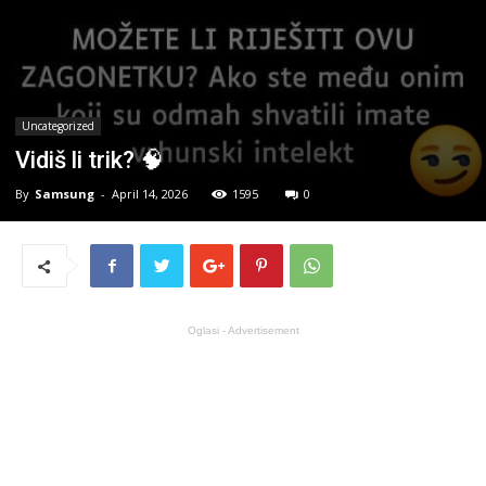
Uncategorized
Vidiš li trik? 🧠
By
Samsung
-
April 14, 2026
1595
0
Oglasi - Advertisement