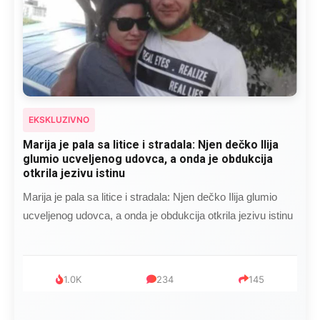
EKSKLUZIVNO
Kad se Marin suprug razbolio ona ga kupala,
pelene mu mijenjala: Jedno jutro je poslao po
čokoladu..
Kad se Marin suprug razbolio ona ga kupala, pelene mu
mijenjala: Jedno jutro je poslao po čokoladu..
999
321
234