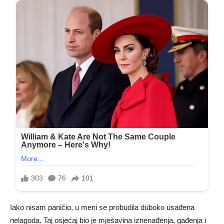
Iako nisam paničio, u meni se probudila duboko usađena
nelagoda. Taj osjećaj bio je mješavina iznenađenja, gađenja i