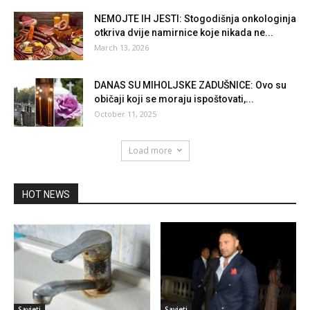
NEMOJTE IH JESTI: Stogodišnja onkologinja
otkriva dvije namirnice koje nikada ne...
March 13, 2026
DANAS SU MIHOLJSKE ZADUŠNICE: Ovo su
običaji koji se moraju ispoštovati,...
October 11, 2025
Load more
HOT NEWS
Savjeti
Savjeti