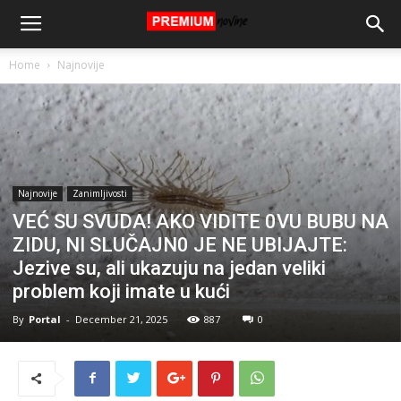
Home
Najnovije
Najnovije
Zanimljivosti
VEĆ SU SVUDA! AKO VIDITE 0VU BUBU NA
ZIDU, NI SLUČAJN0 JE NE UBIJAJTE:
Jezive su, ali ukazuju na jedan veliki
problem koji imate u kući
By
Portal
-
December 21, 2025
887
0