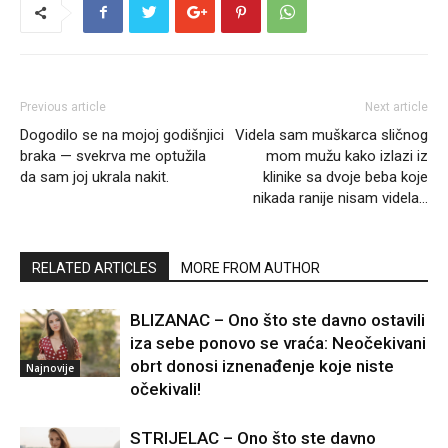
Previous article
Next article
Dogodilo se na mojoj godišnjici
Videla sam muškarca sličnog
braka — svekrva me optužila
mom mužu kako izlazi iz
da sam joj ukrala nakit.
klinike sa dvoje beba koje
nikada ranije nisam videla…
RELATED ARTICLES
MORE FROM AUTHOR
BLIZANAC – Ono što ste davno ostavili
iza sebe ponovo se vraća: Neočekivani
obrt donosi iznenađenje koje niste
Najnovije
očekivali!
STRIJELAC – Ono što ste davno