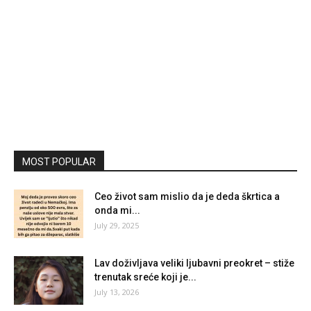
MOST POPULAR
Ceo život sam mislio da je deda škrtica a
onda mi...
July 29, 2025
Lav doživljava veliki ljubavni preokret – stiže
trenutak sreće koji je...
July 13, 2026