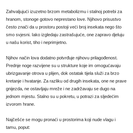
Zahvaljujući izuzetno brzom metabolizmu i stalnoj potrebi za
hranom, stonoge gotovo neprestano love. Njihovo prisustvo
često znači da u prostoru postoji veći broj insekata nego što
smo svjesni. Iako izgledaju zastrašujuće, one zapravo djeluju
u našu korist, tiho i neprimjetno.
Njihov način lova dodatno potvrđuje njihovu prilagođenost.
Prednje noge razvijene su u strukture koje im omogućavaju
ubrizgavanje otrova u plijen, dok ostatak tijela služi za brzo
kretanje i hvatanje. Za razliku od drugih insekata, one ne prave
gnijezda, ne ostavljaju mreže i ne zadržavaju se dugo na
jednom mjestu. Stalno su u pokretu, u potrazi za sljedećim
izvorom hrane.
Najčešće se mogu pronaći u prostorima koji nude vlagu i
tamu, poput: