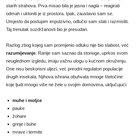
starih strahova. Prva misao bila je jasna i nagla – reagirati
odmah i ukloniti je iz prostora. Ipak, zaustavio sam se.
Umjesto da postupim impulzivno, odlučio sam stati i razmisliti.
Taj trenutak suzdržanosti bio je presudan.
Razlog zbog kojeg sam promijenio odluku nije bio slabost, već
razumijevanje
. Ranije sam saznao da stonoge, uprkos svom
neuglednom izgledu, imaju važnu ulogu u kućnom okruženju.
One nisu beskorisni uljezi, već prirodni regulatori populacije
drugih insekata. Njihova ishrana obuhvata mnoge štetočine
koje ljudi mnogo više ne žele u svojim domovima, uključujući:
muhe i moljce
pauke
žohare
grinje i buhe
mrave i termite