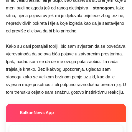
imao veliku težinu, ali je uključivao susret sa stvorenjem koje u
meni budi nelagodu još od ranog djetinjstva –
stonogom
. Iako
sitna, njena pojava uvijek mi je djelovala prijeteće zbog brzine,
nepredvidivih pokreta i tijela koje izgleda kao da je sastavljeno
od previše dijelova da bi bilo prirodno.
Kako su dani postajali topliji, bio sam svjestan da se povećava
vjerovatnoća da se ova bića pojave u zatvorenim prostorima.
Ipak, nadao sam se da će me ovoga puta zaobići. Ta nada
trajala je kratko. Bez ikakvog upozorenja, ugledao sam
stonogu kako se velikom brzinom penje uz zid, kao da je
svjesna moje prisutnosti, ali potpuno ravnodušna prema njoj. U
tom trenutku osjetio sam snažnu, gotovo instinktivnu reakciju.
BalkanNews App