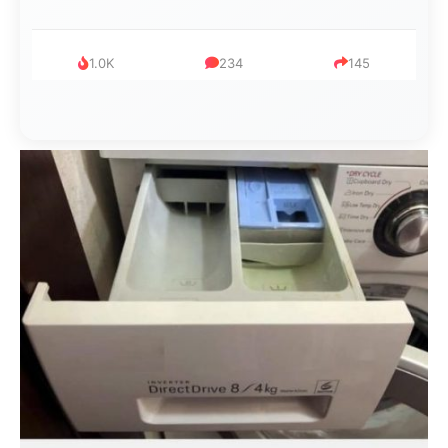
1.0K
234
145