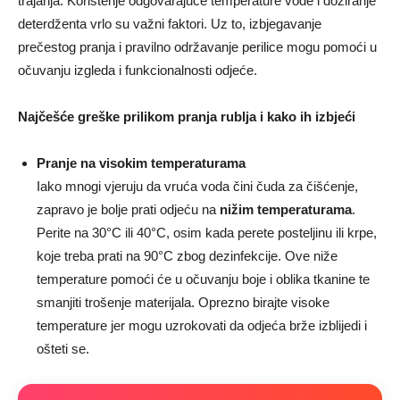
trajanja. Korištenje odgovarajuće temperature vode i doziranje
deterdženta vrlo su važni faktori. Uz to, izbjegavanje
prečestog pranja i pravilno održavanje perilice mogu pomoći u
očuvanju izgleda i funkcionalnosti odjeće.
Najčešće greške prilikom pranja rublja i kako ih izbjeći
Pranje na visokim temperaturama
Iako mnogi vjeruju da vruća voda čini čuda za čišćenje,
zapravo je bolje prati odjeću na
nižim temperaturama
.
Perite na 30°C ili 40°C, osim kada perete posteljinu ili krpe,
koje treba prati na 90°C zbog dezinfekcije. Ove niže
temperature pomoći će u očuvanju boje i oblika tkanine te
smanjiti trošenje materijala. Oprezno birajte visoke
temperature jer mogu uzrokovati da odjeća brže izblijedi i
ošteti se.