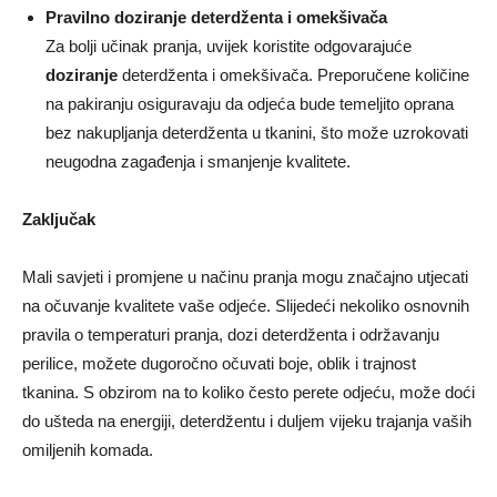
Pravilno doziranje deterdženta i omekšivača
Za bolji učinak pranja, uvijek koristite odgovarajuće
doziranje
deterdženta i omekšivača. Preporučene količine
na pakiranju osiguravaju da odjeća bude temeljito oprana
bez nakupljanja deterdženta u tkanini, što može uzrokovati
neugodna zagađenja i smanjenje kvalitete.
Zaključak
Mali savjeti i promjene u načinu pranja mogu značajno utjecati
na očuvanje kvalitete vaše odjeće. Slijedeći nekoliko osnovnih
pravila o temperaturi pranja, dozi deterdženta i održavanju
perilice, možete dugoročno očuvati boje, oblik i trajnost
tkanina. S obzirom na to koliko često perete odjeću, može doći
do ušteda na energiji, deterdžentu i duljem vijeku trajanja vaših
omiljenih komada.