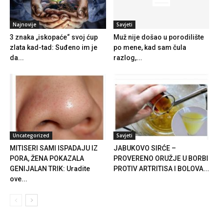
Najnovije
Savjeti
3 znaka „iskopaće“ svoj ćup
Muž nije došao u porodilište
zlata kad-tad: Suđeno im je
po mene, kad sam čula
da...
razlog,...
Uncategorized
Savjeti
MITISERI SAMI ISPADAJU IZ
JABUKOVO SIRĆE –
PORA, ŽENA POKAZALA
PROVERENO ORUŽJE U BORBI
GENIJALAN TRIK: Uradite
PROTIV ARTRITISA I BOLOVA...
ove...