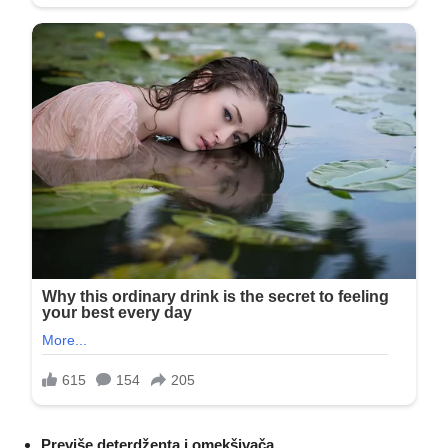
Previše deterdženta i omekšivača