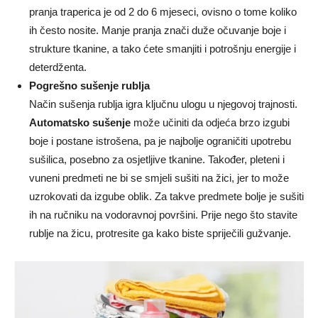
pranja traperica je od 2 do 6 mjeseci, ovisno o tome koliko
ih često nosite. Manje pranja znači duže očuvanje boje i
strukture tkanine, a tako ćete smanjiti i potrošnju energije i
deterdženta.
Pogrešno sušenje rublja
Način sušenja rublja igra ključnu ulogu u njegovoj trajnosti.
Automatsko sušenje
može učiniti da odjeća brzo izgubi
boje i postane istrošena, pa je najbolje ograničiti upotrebu
sušilica, posebno za osjetljive tkanine. Također, pleteni i
vuneni predmeti ne bi se smjeli sušiti na žici, jer to može
uzrokovati da izgube oblik. Za takve predmete bolje je sušiti
ih na ručniku na vodoravnoj površini. Prije nego što stavite
rublje na žicu, protresite ga kako biste spriječili gužvanje.