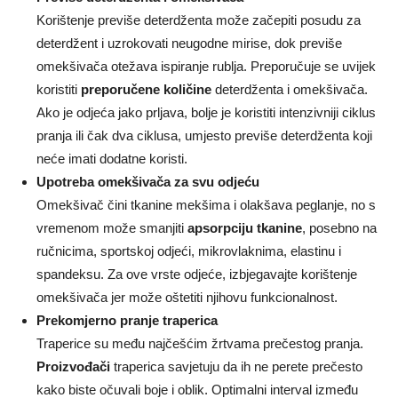
Korištenje previše deterdženta može začepiti posudu za
deterdžent i uzrokovati neugodne mirise, dok previše
omekšivača otežava ispiranje rublja. Preporučuje se uvijek
koristiti
preporučene količine
deterdženta i omekšivača.
Ako je odjeća jako prljava, bolje je koristiti intenzivniji ciklus
pranja ili čak dva ciklusa, umjesto previše deterdženta koji
neće imati dodatne koristi.
Upotreba omekšivača za svu odjeću
Omekšivač čini tkanine mekšima i olakšava peglanje, no s
vremenom može smanjiti
apsorpciju tkanine
, posebno na
ručnicima, sportskoj odjeći, mikrovlaknima, elastinu i
spandeksu. Za ove vrste odjeće, izbjegavajte korištenje
omekšivača jer može oštetiti njihovu funkcionalnost.
Prekomjerno pranje traperica
Traperice su među najčešćim žrtvama prečestog pranja.
Proizvođači
traperica savjetuju da ih ne perete prečesto
kako biste očuvali boje i oblik. Optimalni interval između