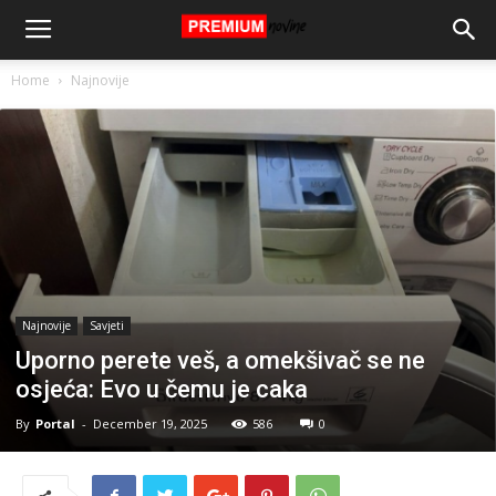
Home
Najnovije
Najnovije
Savjeti
Uporno perete veš, a omekšivač se ne
osjeća: Evo u čemu je caka
By
Portal
-
December 19, 2025
586
0