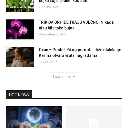
biljka koja “plače” kada se...
June 19, 2024
TRIK DA ORHIDE TRAJU VJEČNO: Nikada
nisu bile tako bujne i...
December 6, 2024
Ovan – Posle teškog perioda stiže olakšanje:
Karma otvara vrata nagradama...
July 28, 2026
Load more
HOT NEWS