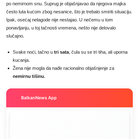
po nemirnom snu. Suprug je objašnjavao da njegova majka
često luta kućom zbog nesanice, što je trebalo smiriti situaciju.
Ipak, osećaj nelagode nije nestajao. U nečemu u tom
ponavljanju, u toj tačnosti vremena, nešto nije delovalo
slučajno.
Svake noći, tačno u
tri sata
, čula su se tri tiha, ali uporna
kucanja.
Žena nije mogla da nađe racionalno objašnjenje za
nemirnu tišinu
.
BalkanNews App