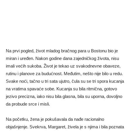
Na prvi pogled, život mladog bračnog para u Bostonu bio je
miran i uređen. Nakon godine dana zajedničkog života, nisu
imali većih sukoba. Život je tekao uz svakodnevne obaveze,
rutinu i planove za budućnost. Međutim, nešto nije bilo u redu.
Svake noći, tačno u tri sata ujutro, čula su se tri spora kucanja
na vratima spavaće sobe. Kucanja su bila ritmična, gotovo
jezivo precizna, iako nisu bila glasna, bila su uporna, dovoljno
da probude srce i misli.
Na početku, žena je pokušavala da nađe racionalno
objašnjenje. Svekrva, Margaret, živela je s njima i bila poznata