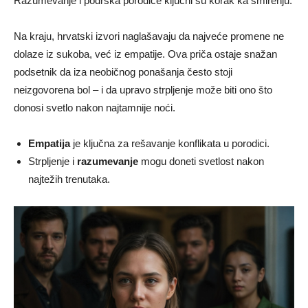
Razumevanje i podrška porodice ključni su korak ka smirenju.
Na kraju, hrvatski izvori naglašavaju da najveće promene ne
dolaze iz sukoba, već iz empatije. Ova priča ostaje snažan
podsetnik da iza neobičnog ponašanja često stoji
neizgovorena bol – i da upravo strpljenje može biti ono što
donosi svetlo nakon najtamnije noći.
Empatija
je ključna za rešavanje konflikata u porodici.
Strpljenje i
razumevanje
mogu doneti svetlost nakon
najtežih trenutaka.