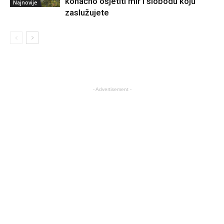
konačno osjetiti mir i slobodu koju
Najnovije
zaslužujete
- Advertisement -