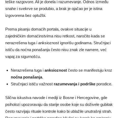
teške razgovore. Ali je donela i razumevanje. Odnos između
snahe i svekrve se produbio, a brak je ojačao jer je istina
izgovorena bez optužbi.
Prema pisanju domaćih portala, ovakve situacije u
zajedničkim domaćinstvima nisu retkost, naročito kada se
nerazrešena tuga i anksioznost ignorišu godinama. Stručnjaci
ističu da noćna ponašanja često nisu znak zle namere, već
vapaj za sigurnošću.
Nerazrešena tuga i
anksioznost
često se manifestuju kroz
noćna ponašanja
.
Stručnjaci ističu važnost
razumevanja i podrške
porodice.
Slična iskustva navode i mediji iz Bosne i Hercegovine, gde
psiholozi upozoravaju da starije osobe koje su doživele gubitak
često razvijaju rituale kontrole kako bi ublažile unutrašnji strah.