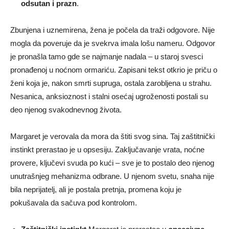
odsutan i prazn
.
Zbunjena i uznemirena, žena je počela da traži odgovore. Nije
mogla da poveruje da je svekrva imala lošu nameru. Odgovor
je pronašla tamo gde se najmanje nadala – u staroj svesci
pronađenoj u noćnom ormariću. Zapisani tekst otkrio je priču o
ženi koja je, nakon smrti supruga, ostala zarobljena u strahu.
Nesanica, anksioznost i stalni osećaj ugroženosti postali su
deo njenog svakodnevnog života.
Margaret je verovala da mora da štiti svog sina. Taj zaštitnički
instinkt prerastao je u opsesiju. Zaključavanje vrata, noćne
provere, ključevi svuda po kući – sve je to postalo deo njenog
unutrašnjeg mehanizma odbrane. U njenom svetu, snaha nije
bila neprijatelj, ali je postala pretnja, promena koju je
pokušavala da sačuva pod kontrolom.