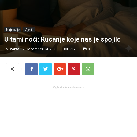
Najnovije
Vijesti
U tami noći: Kucanje koje nas je spojilo
By
Portal
-
December 24, 2025
707
0
Oglasi - Advertisement