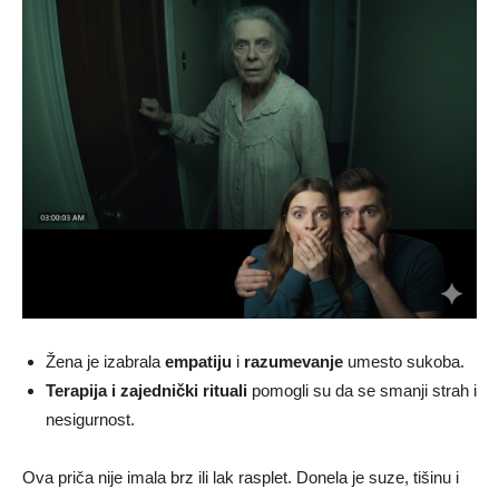
Žena je izabrala
empatiju
i
razumevanje
umesto sukoba.
Terapija i zajednički rituali
pomogli su da se smanji strah i
nesigurnost.
Ova priča nije imala brz ili lak rasplet. Donela je suze, tišinu i