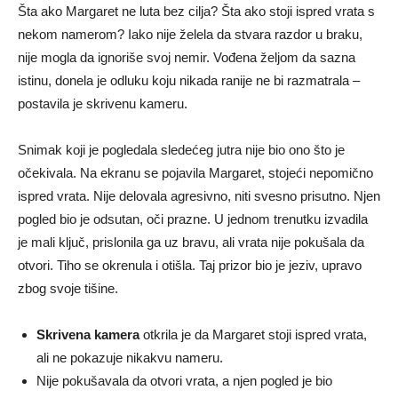
Šta ako Margaret ne luta bez cilja? Šta ako stoji ispred vrata s
nekom namerom? Iako nije želela da stvara razdor u braku,
nije mogla da ignoriše svoj nemir. Vođena željom da sazna
istinu, donela je odluku koju nikada ranije ne bi razmatrala –
postavila je skrivenu kameru.
Snimak koji je pogledala sledećeg jutra nije bio ono što je
očekivala. Na ekranu se pojavila Margaret, stojeći nepomično
ispred vrata. Nije delovala agresivno, niti svesno prisutno. Njen
pogled bio je odsutan, oči prazne. U jednom trenutku izvadila
je mali ključ, prislonila ga uz bravu, ali vrata nije pokušala da
otvori. Tiho se okrenula i otišla. Taj prizor bio je jeziv, upravo
zbog svoje tišine.
Skrivena kamera
otkrila je da Margaret stoji ispred vrata,
ali ne pokazuje nikakvu nameru.
Nije pokušavala da otvori vrata, a njen pogled je bio