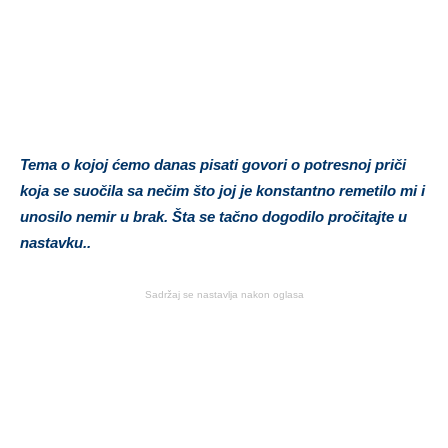
Tema o kojoj ćemo danas pisati govori o potresnoj priči
koja se suočila sa nečim što joj je konstantno remetilo mi i
unosilo nemir u brak. Šta se tačno dogodilo pročitajte u
nastavku..
Sadržaj se nastavlja nakon oglasa