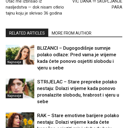
Otac me izbrisao iz
VIC DANA !!! SKUPLJANJE
nasljedstva — dok nisam otkrio
PARA
tajnu koju je skrivao 36 godina
RELATED ARTICLES
MORE FROM AUTHOR
BLIZANCI – Dugogodišnje sumnje
polako odlaze: Pred vama je vrijeme
kada ćete ponovo osjetiti slobodu i
Najnovije
vjeru u sebe
STRIJELAC – Stare prepreke polako
nestaju: Dolazi vrijeme kada ponovo
pronalazite slobodu, hrabrost i vjeru u
Najnovije
sebe
RAK – Stare emotivne barijere polako
nestaju: Dolazi vrijeme kada ćete