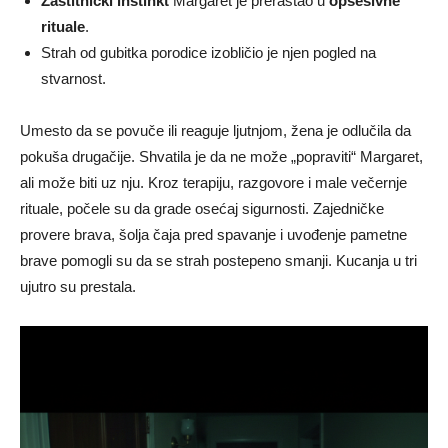
Zaštitnički instinkt
Margaret je prerastao u
opsesivne
rituale
.
Strah od gubitka porodice izobličio je njen pogled na
stvarnost.
Umesto da se povuče ili reaguje ljutnjom, žena je odlučila da
pokuša drugačije. Shvatila je da ne može „popraviti“ Margaret,
ali može biti uz nju. Kroz terapiju, razgovore i male večernje
rituale, počele su da grade osećaj sigurnosti. Zajedničke
provere brava, šolja čaja pred spavanje i uvođenje pametne
brave pomogli su da se strah postepeno smanji. Kucanja u tri
ujutro su prestala.