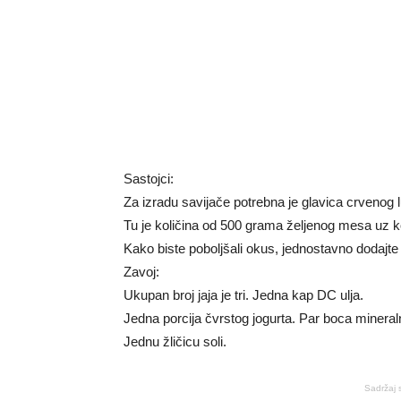
Sastojci:
Za izradu savijače potrebna je glavica crvenog l
Tu je količina od 500 grama željenog mesa uz koj
Kako biste poboljšali okus, jednostavno dodajte ž
Zavoj:
Ukupan broj jaja je tri. Jedna kap DC ulja.
Jedna porcija čvrstog jogurta. Par boca minera
Jednu žličicu soli.
Sadržaj 