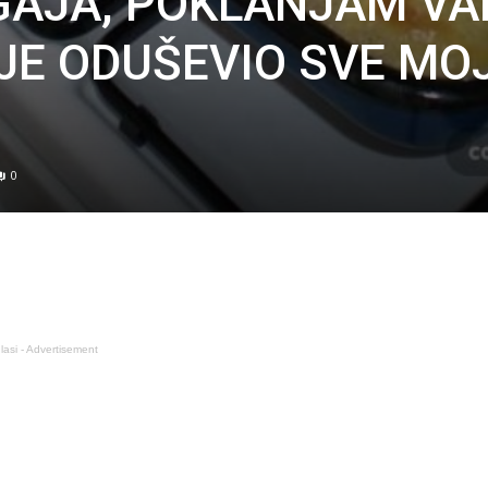
GAJA, POKLANJAM V
 JE ODUŠEVIO SVE MO
0
lasi - Advertisement