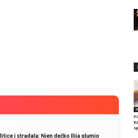
V
P
K
sp
litice i stradala: Njen dečko Ilija glumio