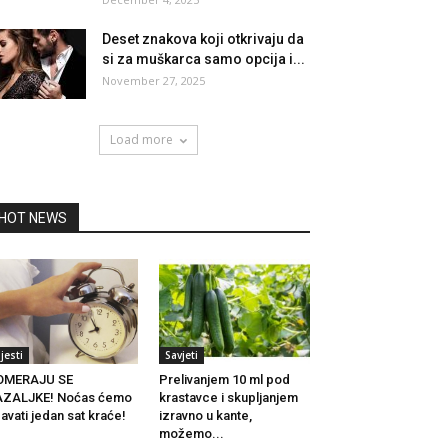
Deset znakova koji otkrivaju da
si za muškarca samo opcija i...
November 27, 2025
Load more
HOT NEWS
ijesti
Savjeti
OMERAJU SE
Prelivanjem 10 ml pod
AZALJKE! Noćas ćemo
krastavce i skupljanjem
avati jedan sat kraće!
izravno u kante,
možemo...