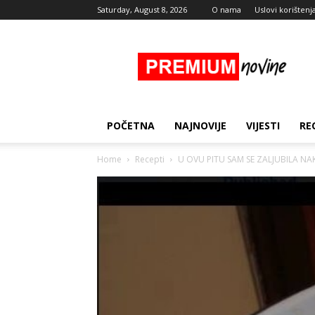
Saturday, August 8, 2026
O nama
Uslovi korištenj
Premium
Novine
POČETNA
NAJNOVIJE
VIJESTI
RE
Home
Recepti
U OVU PITU SAM SE ZALJUBILA N