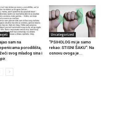
avjeti
Uncategorized
ajao sam na
“PSIHOLOG mi je samo
epenicama porodilišta,
rekao: STISNI ŠAKU”: Na
žeći svog mladog sina i
osnovu ovoga je...
pir.