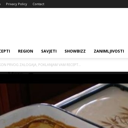
a
Privacy Policy
Contact
CEPTI
REGION
SAVJETI
SHOWBIZZ
ZANIMLJIVOSTI
AKON PRVOG ZALOGAJA, POKLANJAM VAM RECEPT...