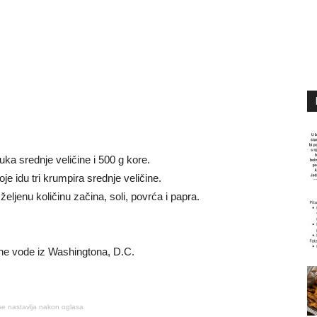
uka srednje veličine i 500 g kore.
e idu tri krumpira srednje veličine.
eljenu količinu začina, soli, povrća i papra.
lne vode iz Washingtona, D.C.
se nastavlja nakon oglasa