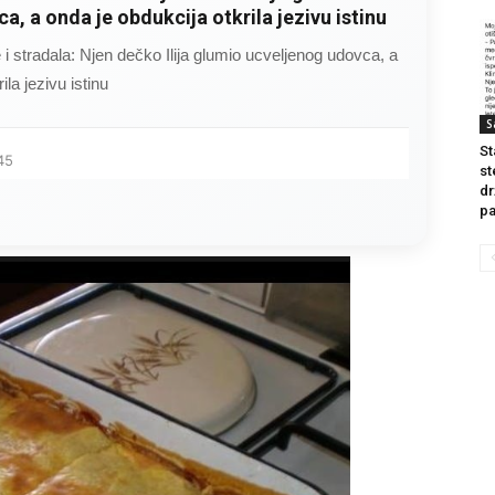
a, a onda je obdukcija otkrila jezivu istinu
ce i stradala: Njen dečko Ilija glumio ucveljenog udovca, a
ila jezivu istinu
S
St
45
st
dr
pa