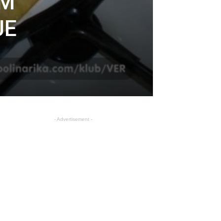
AM
JE
- Advertisement -