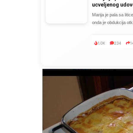
ucveljenog udovc
Marija je pala sa liti
onda je obdukcija otkr
1.0K
234
1