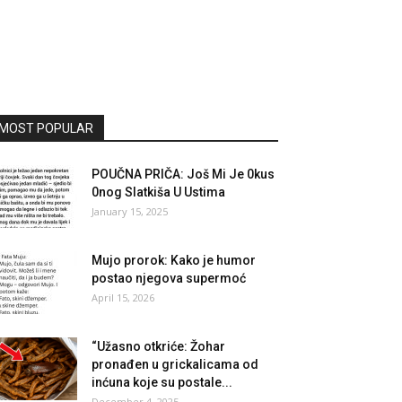
MOST POPULAR
POUČNA PRIČA: Još Mi Je 0kus
0nog Slatkiša U Ustima
January 15, 2025
Mujo prorok: Kako je humor
postao njegova supermoć
April 15, 2026
“Užasno otkriće: Žohar
pronađen u grickalicama od
inćuna koje su postale...
December 4, 2025