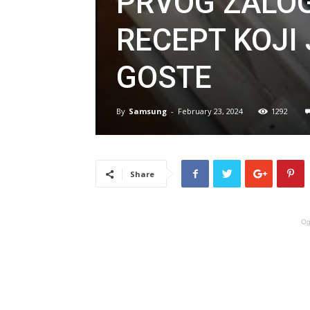
PRVOG ZALO
RECEPT KOJI
GOSTE
By
Samsung
-
February 23, 2024
1292
Share
Og