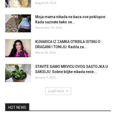
August 30, 2024
Moja mama nikada ne baca ove poklopce:
Kada saznate kako se...
November 19, 2024
KUVARICA IZ ZAMKA OTKRILA ISTINU O
DRAGANI I TONIJU: Radila za...
March 30, 2024
STAVITE SAMO MRVICU OVOG SASTOJKA U
SAKSIJU: Sobne biljke nikada neće...
January 3, 2025
Load more
HOT NEWS