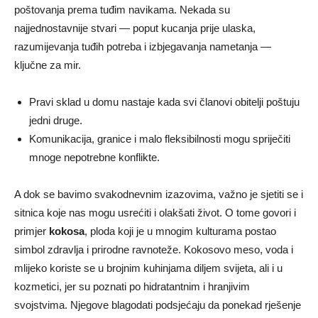
poštovanja prema tuđim navikama. Nekada su
najjednostavnije stvari — poput kucanja prije ulaska,
razumijevanja tuđih potreba i izbjegavanja nametanja —
ključne za mir.
Pravi sklad u domu nastaje kada svi članovi obitelji poštuju
jedni druge.
Komunikacija, granice i malo fleksibilnosti mogu spriječiti
mnoge nepotrebne konflikte.
A dok se bavimo svakodnevnim izazovima, važno je sjetiti se i
sitnica koje nas mogu usrećiti i olakšati život. O tome govori i
primjer
kokosa
, ploda koji je u mnogim kulturama postao
simbol zdravlja i prirodne ravnoteže. Kokosovo meso, voda i
mlijeko koriste se u brojnim kuhinjama diljem svijeta, ali i u
kozmetici, jer su poznati po hidratantnim i hranjivim
svojstvima. Njegove blagodati podsjećaju da ponekad rješenje