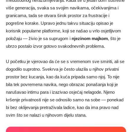
međusobnog nerazumijevanja. Kada se u jedan dom susretne
više generacija, svaka sa svojim navikama, očekivanjima i
granicama, tada se otvara širok prostor za frustracije i
pogrešne korake. Upravo jednu takvu situaciju opisao je
korisnik popularne platforme, koji se našao u vrlo osjetljivom
položaju — živio je sa suprugom i
njezinom majkom
, što je
ubrzo postalo izvor gotovo svakodnevnih problema.
U početku je vjerovao da će se s vremenom sve smiriti, ali se
dogodilo suprotno. Svekrva je često ulazila u njihov privatni
prostor bez kucanja, kao da kuća pripada samo njoj. To nije
bila tek povremena navika, nego obrazac ponašanja koji je
narušavao intimu para i izazivao osjećaj nelagode. Njeno
kršenje privatnosti nije se odnosilo samo na sobe — ponekad
bi bez oklijevanja pretraživala ladice, kao da ima pravo nad
svim što se nalazi u njihovom dijelu stana.