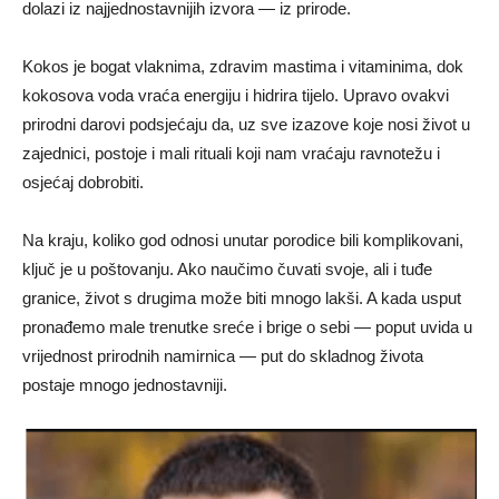
dolazi iz najjednostavnijih izvora — iz prirode.
Kokos je bogat vlaknima, zdravim mastima i vitaminima, dok
kokosova voda vraća energiju i hidrira tijelo. Upravo ovakvi
prirodni darovi podsjećaju da, uz sve izazove koje nosi život u
zajednici, postoje i mali rituali koji nam vraćaju ravnotežu i
osjećaj dobrobiti.
Na kraju, koliko god odnosi unutar porodice bili komplikovani,
ključ je u poštovanju. Ako naučimo čuvati svoje, ali i tuđe
granice, život s drugima može biti mnogo lakši. A kada usput
pronađemo male trenutke sreće i brige o sebi — poput uvida u
vrijednost prirodnih namirnica — put do skladnog života
postaje mnogo jednostavniji.