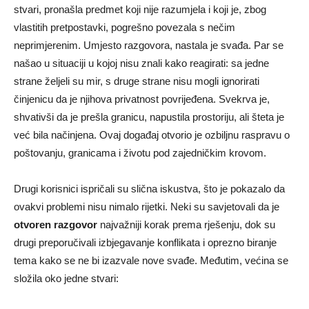
stvari, pronašla predmet koji nije razumjela i koji je, zbog
vlastitih pretpostavki, pogrešno povezala s nečim
neprimjerenim. Umjesto razgovora, nastala je svađa. Par se
našao u situaciji u kojoj nisu znali kako reagirati: sa jedne
strane željeli su mir, s druge strane nisu mogli ignorirati
činjenicu da je njihova privatnost povrijeđena. Svekrva je,
shvativši da je prešla granicu, napustila prostoriju, ali šteta je
već bila načinjena. Ovaj događaj otvorio je ozbiljnu raspravu o
poštovanju, granicama i životu pod zajedničkim krovom.
Drugi korisnici ispričali su slična iskustva, što je pokazalo da
ovakvi problemi nisu nimalo rijetki. Neki su savjetovali da je
otvoren razgovor
najvažniji korak prema rješenju, dok su
drugi preporučivali izbjegavanje konflikata i oprezno biranje
tema kako se ne bi izazvale nove svađe. Međutim, većina se
složila oko jedne stvari: