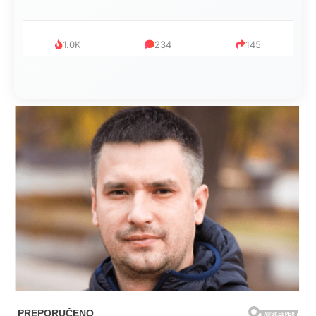
1.0K
234
145