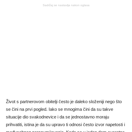
Sadržaj se nastavlja nakon oglasa
Život s partnerovom obitelji često je daleko složeniji nego što
se čini na prvi pogled. Iako se mnogima čini da su takve
situacije dio svakodnevice i da se jednostavno moraju
prihvatiti, istina je da su upravo ti odnosi često izvor napetosti i