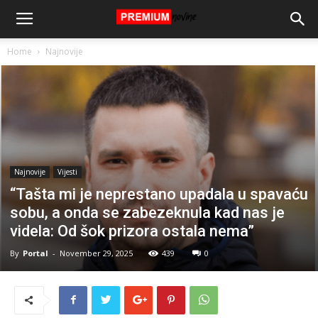
Home
Najnovije
Najnovije
Vijesti
“Tašta mi je neprestano upadala u spavaću
sobu, a onda se zabezeknula kad nas je
videla: Od šok prizora ostala nema”
By
Portal
-
November 29, 2025
439
0