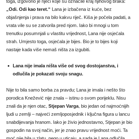
toga, izgovorio je riječi koje su označile kraj njihovog braka:
„Odi. Odi kao teret.“
Lana je izbačena iz kuće, bez
objašnjenja i prava na bilo kakvu riječ. Kiša je počela padati, a
vrata vile su se zatvorila pred njom. Iako bi mnogi u tom
trenutku posumnjali u vlastitu vrijednost, Lana nije osjećala
strah. Umjesto toga, osjećala je bijes. Bio je to bijes koji
nastaje kada više nemaš ništa za izgubiti.
Lana nije imala ništa više od svog dostojanstva, i
odlučila je pokazati svoju snagu.
Nije to bila samo borba za pravdu; Lana je imala i nešto što
porodica Knežević nije znala – istinu o svom porijeklu. Nisu
znali da je njen otac,
Stjepan Varga
, bio jedan od najmoćnijih
ljudi u zemlji – najveći zemljoposjednik i ključna figura u lancu
snabdijevanja hranom. Iako je živio jednostavno, Stjepan je bio
gospodin na svoj način, jer je znao pravu vrijednost moći. Ta
moć nije bila u zlatu, nego u uticaju, a sada je Lana odlučila