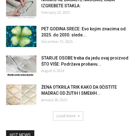
IZGREBETE STAKLA:
February 23, 2025
PET GODINA SREĆE: Evo kojim znacima od
2025. do 2030. slede...
December 31, 2025
STARIJE OSOBE treba da jedu ovaj proizvod
ŠTO VIŠE: Podržava probavu...
August 6, 2024
ŽENA OTKRILA TRIK KAKO DA 0ČISTITE
MADRAC OD ŽUTIH I SMEĐIH...
January 28, 2025
Load more
HOT NEWS