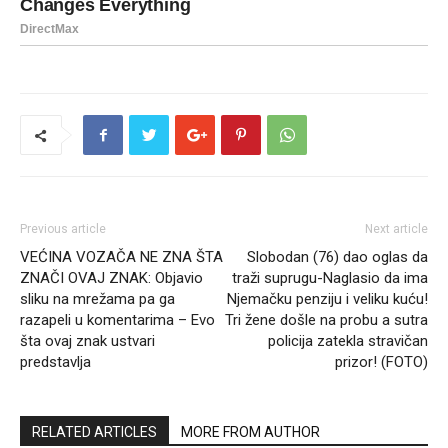
Previous article
Next article
VEĆINA VOZAČA NE ZNA ŠTA
Slobodan (76) dao oglas da
ZNAČI OVAJ ZNAK: Objavio
traži suprugu-Naglasio da ima
sliku na mrežama pa ga
Njemačku penziju i veliku kuću!
razapeli u komentarima – Evo
Tri žene došle na probu a sutra
šta ovaj znak ustvari
policija zatekla stravičan
predstavlja
prizor! (FOTO)
RELATED ARTICLES
MORE FROM AUTHOR