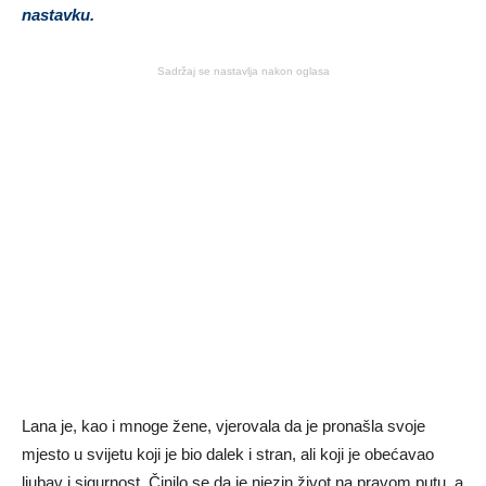
nastavku.
Sadržaj se nastavlja nakon oglasa
Lana je, kao i mnoge žene, vjerovala da je pronašla svoje
mjesto u svijetu koji je bio dalek i stran, ali koji je obećavao
ljubav i sigurnost. Činilo se da je njezin život na pravom putu, a