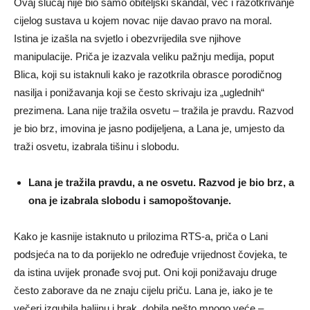
Ovaj slučaj nije bio samo obiteljski skandal, već i razotkrivanje
cijelog sustava u kojem novac nije davao pravo na moral.
Istina je izašla na svjetlo i obezvrijedila sve njihove
manipulacije. Priča je izazvala veliku pažnju medija, poput
Blica, koji su istaknuli kako je razotkrila obrasce porodičnog
nasilja i ponižavanja koji se često skrivaju iza „uglednih“
prezimena. Lana nije tražila osvetu – tražila je pravdu. Razvod
je bio brz, imovina je jasno podijeljena, a Lana je, umjesto da
traži osvetu, izabrala tišinu i slobodu.
Lana je tražila pravdu, a ne osvetu. Razvod je bio brz, a
ona je izabrala slobodu i samopoštovanje.
Kako je kasnije istaknuto u prilozima RTS-a, priča o Lani
podsjeća na to da porijeklo ne određuje vrijednost čovjeka, te
da istina uvijek pronađe svoj put. Oni koji ponižavaju druge
često zaborave da ne znaju cijelu priču. Lana je, iako je te
večeri izgubila haljinu i brak, dobila nešto mnogo veće –