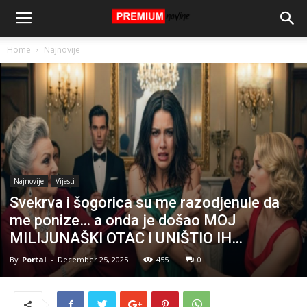
Home
Najnovije
Najnovije
Vijesti
Svekrva i šogorica su me razodjenule da
me ponize… a onda je došao MOJ
MILIJUNAŠKI OTAC I UNIŠTIO IH…
By
Portal
-
December 25, 2025
455
0