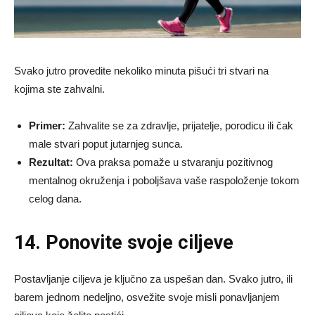
Svako jutro provedite nekoliko minuta pišući tri stvari na
kojima ste zahvalni.
Primer:
Zahvalite se za zdravlje, prijatelje, porodicu ili čak
male stvari poput jutarnjeg sunca.
Rezultat:
Ova praksa pomaže u stvaranju pozitivnog
mentalnog okruženja i poboljšava vaše raspoloženje tokom
celog dana.
14. Ponovite svoje ciljeve
Postavljanje ciljeva je ključno za uspešan dan. Svako jutro, ili
barem jednom nedeljno, osvežite svoje misli ponavljanjem