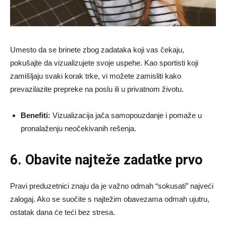
Umesto da se brinete zbog zadataka koji vas čekaju,
pokušajte da vizualizujete svoje uspehe. Kao sportisti koji
zamišljaju svaki korak trke, vi možete zamisliti kako
prevazilazite prepreke na poslu ili u privatnom životu.
Benefiti:
Vizualizacija jača samopouzdanje i pomaže u
pronalaženju neočekivanih rešenja.
6. Obavite najteže zadatke prvo
Pravi preduzetnici znaju da je važno odmah “sokusati” najveći
zalogaj. Ako se suočite s najtežim obavezama odmah ujutru,
ostatak dana će teći bez stresa.