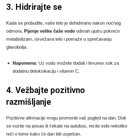
3. Hidrirajte se
Kada se probudite, vaše telo je dehidrirano nakon noćnog
odmora.
Pijenje velike čaše vode
odmah ujutru pokreće
metabolizam, osvežava telo i pomaže u sprečavanju
glavobolja.
Napomena:
Uz vodu možete dodati i limunov sok za
dodatnu detoksikaciju i vitamin C.
4. Vežbajte pozitivno
razmišljanje
Pozitivne afirmacije mogu promeniti vaš pogled na dan. Dok
se vozite na posao ili čekate na autobus, recite sebi nekoliko
reči o tome kako će dan biti uspešan.