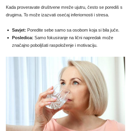
Kada proveravate društvene mreže ujutru, često se porediš s
drugima. To može izazvati osećaj inferiornosti i stresa.
Savjet:
Poredite sebe samo sa osobom koja si bila juče.
Posledica:
Samo fokusiranje na lični napredak može
značajno poboljšati raspoloženje i motivaciju.