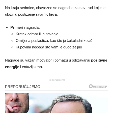
Na kraju sedmice, obavezno se nagradite za sav trud koji ste
uložili u postizanje svojih ciljeva.
Primeri nagrada:
Kratak odmor ili putovanje
Omiljena poslastica, kao što je čokoladni kolač
Kupovina nečega što vam je dugo željno
Nagrade su važan motivator i pomažu u održavanju
pozitivne
energije
i entuzijazma.
Preporučujemo