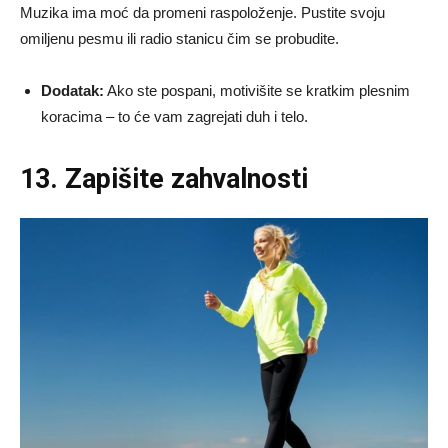
Muzika ima moć da promeni raspoloženje. Pustite svoju
omiljenu pesmu ili radio stanicu čim se probudite.
Dodatak:
Ako ste pospani, motivišite se kratkim plesnim
koracima – to će vam zagrejati duh i telo.
13. Zapišite zahvalnosti