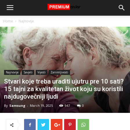
Home
Najnovije
Najnovije
Savjeti
Vijesti
Zanimljivosti
Stvari koje treba uraditi ujutru pre 10 sati?
15 tajni za kvalitetan život koju su koristili
najdugovečniji ljudi
By
Samsung
-
March 19, 2025
947
0