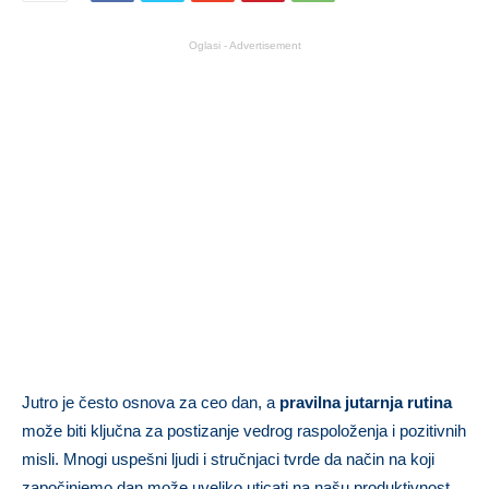
Oglasi - Advertisement
Jutro je često osnova za ceo dan, a
pravilna jutarnja rutina
može biti ključna za postizanje vedrog raspoloženja i pozitivnih
misli. Mnogi uspešni ljudi i stručnjaci tvrde da način na koji
započinjemo dan može uveliko uticati na našu produktivnost,