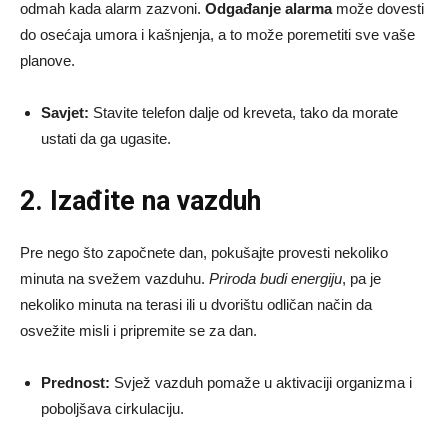
odmah kada alarm zazvoni.
Odgađanje alarma
može dovesti
do osećaja umora i kašnjenja, a to može poremetiti sve vaše
planove.
Savjet:
Stavite telefon dalje od kreveta, tako da morate
ustati da ga ugasite.
2. Izađite na vazduh
Pre nego što započnete dan, pokušajte provesti nekoliko
minuta na svežem vazduhu.
Priroda budi energiju
, pa je
nekoliko minuta na terasi ili u dvorištu odličan način da
osvežite misli i pripremite se za dan.
Prednost:
Svjež vazduh pomaže u aktivaciji organizma i
poboljšava cirkulaciju.