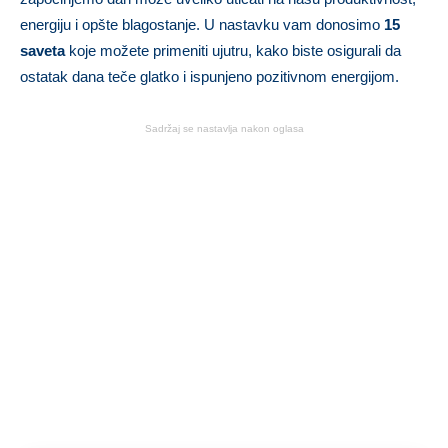
energiju i opšte blagostanje. U nastavku vam donosimo
15
saveta
koje možete primeniti ujutru, kako biste osigurali da
ostatak dana teče glatko i ispunjeno pozitivnom energijom.
Sadržaj se nastavlja nakon oglasa