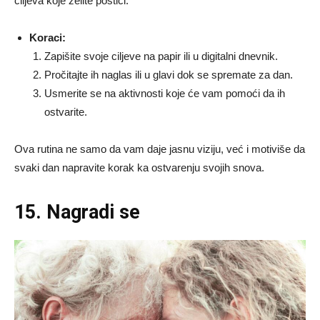
ciljeva koje želite postići.
Koraci:
Zapišite svoje ciljeve na papir ili u digitalni dnevnik.
Pročitajte ih naglas ili u glavi dok se spremate za dan.
Usmerite se na aktivnosti koje će vam pomoći da ih
ostvarite.
Ova rutina ne samo da vam daje jasnu viziju, već i motiviše da
svaki dan napravite korak ka ostvarenju svojih snova.
15. Nagradi se