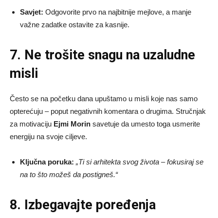
Savjet:
Odgovorite prvo na najbitnije mejlove, a manje
važne zadatke ostavite za kasnije.
7. Ne trošite snagu na uzaludne
misli
Često se na početku dana upuštamo u misli koje nas samo
opterećuju – poput negativnih komentara o drugima. Stručnjak
za motivaciju
Ejmi Morin
savetuje da umesto toga usmerite
energiju na svoje ciljeve.
Ključna poruka:
„Ti si arhitekta svog života – fokusiraj se
na to što možeš da postigneš.“
8. Izbegavajte poređenja