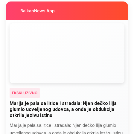
BalkanNews App
EKSKLUZIVNO
Marija je pala sa litice i stradala: Njen dečko Ilija
glumio ucveljenog udovca, a onda je obdukcija
otkrila jezivu istinu
Marija je pala sa litice i stradala: Njen dečko Ilija glumio
ucveljenog udovca, a onda je obdukcija otkrila jezivu istinu