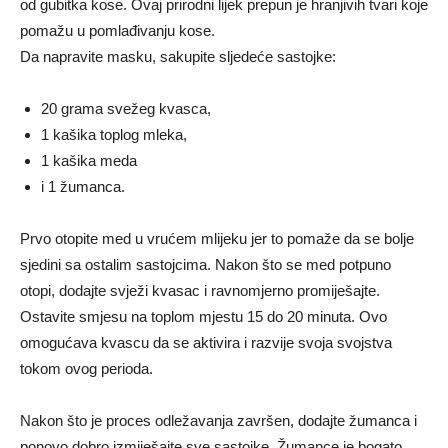
od gubitka kose. Ovaj prirodni lijek prepun je hranjivih tvari koje
pomažu u pomlađivanju kose.
Da napravite masku, sakupite sljedeće sastojke:
20 grama svežeg kvasca,
1 kašika toplog mleka,
1 kašika meda
i 1 žumanca.
Prvo otopite med u vrućem mlijeku jer to pomaže da se bolje
sjedini sa ostalim sastojcima. Nakon što se med potpuno
otopi, dodajte svježi kvasac i ravnomjerno promiješajte.
Ostavite smjesu na toplom mjestu 15 do 20 minuta. Ovo
omogućava kvascu da se aktivira i razvije svoja svojstva
tokom ovog perioda.
Nakon što je proces odležavanja završen, dodajte žumanca i
ponovo dobro izmiješajte sve sastojke. Žumance je bogato