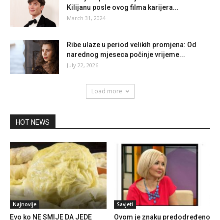
Kilijanu posle ovog filma karijera...
March 31, 2024
Ribe ulaze u period velikih promjena: Od
narednog mjeseca počinje vrijeme...
July 22, 2026
Load more
HOT NEWS
Najnovije
Savjeti
Evo ko NE SMIJE DA JEDE
Ovom je znaku predodređeno