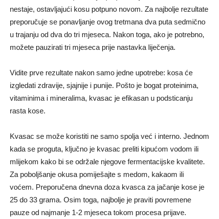
nestaje, ostavljajući kosu potpuno novom. Za najbolje rezultate
preporučuje se ponavljanje ovog tretmana dva puta sedmično
u trajanju od dva do tri mjeseca. Nakon toga, ako je potrebno,
možete pauzirati tri mjeseca prije nastavka liječenja.
Vidite prve rezultate nakon samo jedne upotrebe: kosa će
izgledati zdravije, sjajnije i punije. Pošto je bogat proteinima,
vitaminima i mineralima, kvasac je efikasan u podsticanju
rasta kose.
Kvasac se može koristiti ne samo spolja već i interno. Jednom
kada se proguta, ključno je kvasac preliti kipućom vodom ili
mlijekom kako bi se održale njegove fermentacijske kvalitete.
Za poboljšanje okusa pomiješajte s medom, kakaom ili
voćem. Preporučena dnevna doza kvasca za jačanje kose je
25 do 33 grama. Osim toga, najbolje je praviti povremene
pauze od najmanje 1-2 mjeseca tokom procesa prijave.