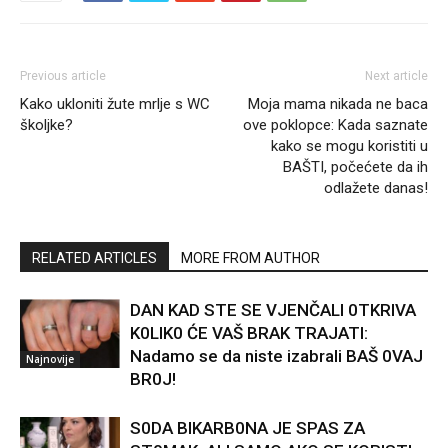
Previous article
Next article
Kako ukloniti žute mrlje s WC
Moja mama nikada ne baca
školjke?
ove poklopce: Kada saznate
kako se mogu koristiti u
BAŠTI, počećete da ih
odlažete danas!
RELATED ARTICLES
MORE FROM AUTHOR
DAN KAD STE SE VJENČALI 0TKRIVA
K0LIK0 ĆE VAŠ BRAK TRAJATI:
Nadamo se da niste izabrali BAŠ 0VAJ
Najnovije
BR0J!
S0DA BIKARB0NA JE SPAS ZA