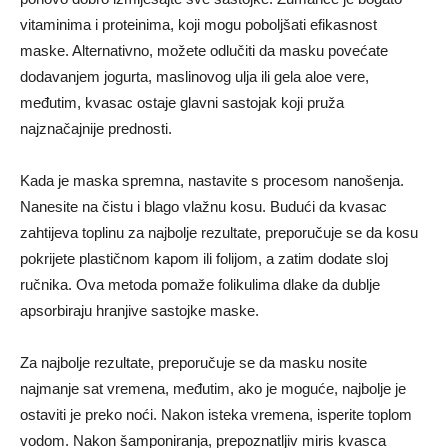
vitaminima i proteinima, koji mogu poboljšati efikasnost
maske. Alternativno, možete odlučiti da masku povećate
dodavanjem jogurta, maslinovog ulja ili gela aloe vere,
međutim, kvasac ostaje glavni sastojak koji pruža
najznačajnije prednosti.
Kada je maska ​​spremna, nastavite s procesom nanošenja.
Nanesite na čistu i blago vlažnu kosu. Budući da kvasac
zahtijeva toplinu za najbolje rezultate, preporučuje se da kosu
pokrijete plastičnom kapom ili folijom, a zatim dodate sloj
ručnika. Ova metoda pomaže folikulima dlake da dublje
apsorbiraju hranjive sastojke maske.
Za najbolje rezultate, preporučuje se da masku nosite
najmanje sat vremena, međutim, ako je moguće, najbolje je
ostaviti je preko noći. Nakon isteka vremena, isperite toplom
vodom. Nakon šamponiranja, prepoznatljiv miris kvasca