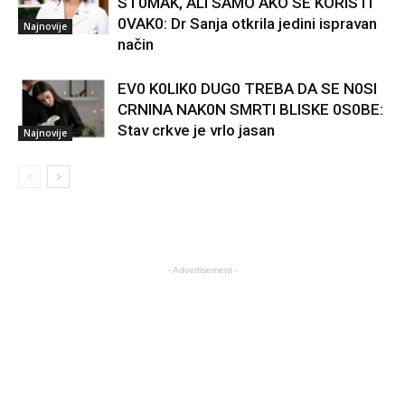
ST0MAK, ALI SAMO AKO SE KORISTI
0VAK0: Dr Sanja otkrila jedini ispravan
Najnovije
način
EV0 K0LIK0 DUG0 TREBA DA SE N0SI
CRNINA NAK0N SMRTI BLISKE 0S0BE:
Stav crkve je vrlo jasan
Najnovije
- Advertisement -