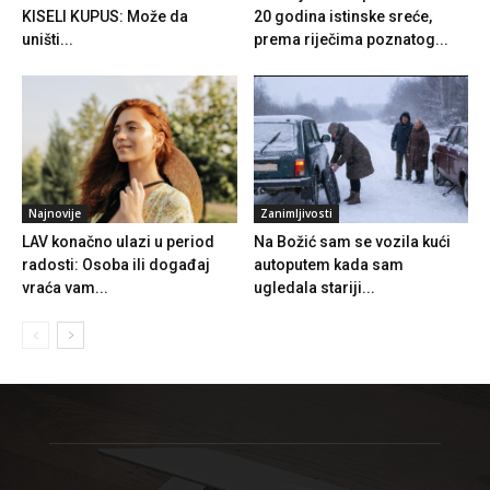
KISELI KUPUS: Može da
20 godina istinske sreće,
uništi...
prema riječima poznatog...
Najnovije
Zanimljivosti
LAV konačno ulazi u period
Na Božić sam se vozila kući
radosti: Osoba ili događaj
autoputem kada sam
vraća vam...
ugledala stariji...