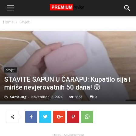
Home
Savjeti
Savjeti
STAVITE SAPUN U ČARAPU: Kupatilo sija i
miriše nevjerovatnih 50 dana! 😲
By
Samsung
-
November 18, 2024
3853
0
Oglasi - Advertisement