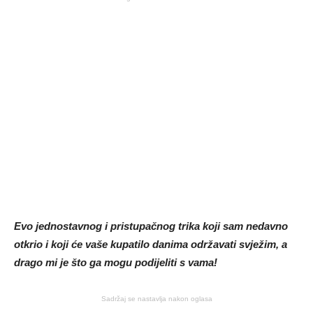
Evo jednostavnog i pristupačnog trika koji sam nedavno
otkrio i koji će vaše kupatilo danima održavati svježim, a
drago mi je što ga mogu podijeliti s vama!
Sadržaj se nastavlja nakon oglasa